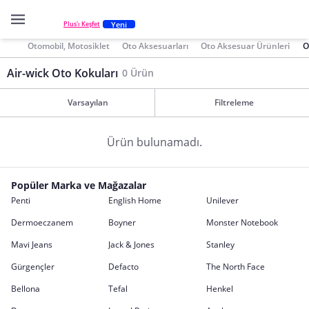
Yeni
Plus'ı Keşfet
Otomobil, Motosiklet
Oto Aksesuarları
Oto Aksesuar Ürünleri
O
Air-wick Oto Kokuları
0 Ürün
Varsayılan
Filtreleme
Ürün bulunamadı.
Popüler Marka ve Mağazalar
Penti
English Home
Unilever
Dermoeczanem
Boyner
Monster Notebook
Mavi Jeans
Jack & Jones
Stanley
Gürgençler
Defacto
The North Face
Bellona
Tefal
Henkel