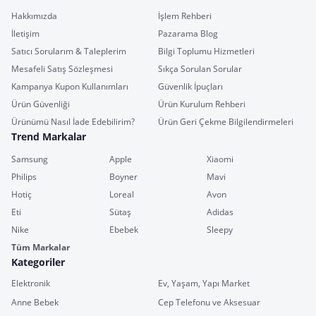
Hakkımızda
İşlem Rehberi
İletişim
Pazarama Blog
Satıcı Sorularım & Taleplerim
Bilgi Toplumu Hizmetleri
Mesafeli Satış Sözleşmesi
Sıkça Sorulan Sorular
Kampanya Kupon Kullanımları
Güvenlik İpuçları
Ürün Güvenliği
Ürün Kurulum Rehberi
Ürünümü Nasıl İade Edebilirim?
Ürün Geri Çekme Bilgilendirmeleri
Trend Markalar
Samsung
Apple
Xiaomi
Philips
Boyner
Mavi
Hotiç
Loreal
Avon
Eti
Sütaş
Adidas
Nike
Ebebek
Sleepy
Tüm Markalar
Kategoriler
Elektronik
Ev, Yaşam, Yapı Market
Anne Bebek
Cep Telefonu ve Aksesuar