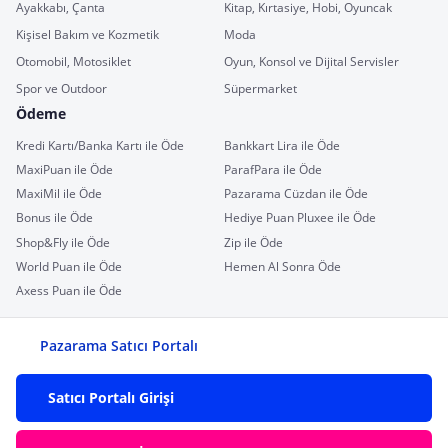
Ayakkabı, Çanta
Kitap, Kırtasiye, Hobi, Oyuncak
Kişisel Bakım ve Kozmetik
Moda
Otomobil, Motosiklet
Oyun, Konsol ve Dijital Servisler
Spor ve Outdoor
Süpermarket
Ödeme
Kredi Kartı/Banka Kartı ile Öde
Bankkart Lira ile Öde
MaxiPuan ile Öde
ParafPara ile Öde
MaxiMil ile Öde
Pazarama Cüzdan ile Öde
Bonus ile Öde
Hediye Puan Pluxee ile Öde
Shop&Fly ile Öde
Zip ile Öde
World Puan ile Öde
Hemen Al Sonra Öde
Axess Puan ile Öde
Pazarama Satıcı Portalı
Satıcı Portalı Girişi