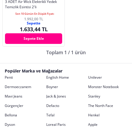
3 ADET Air Wick Elektrikli Yedek
Temizlik Esintisi 2'li
Son 10 Günün En Düşük Fiyatı
1.992,00 TL
Sepette
1.633,44 TL
Sepete Ekle
Toplam 1 / 1 ürün
Popüler Marka ve Mağazalar
Penti
English Home
Unilever
Dermoeczanem
Boyner
Monster Notebook
Mavi Jeans
Jack & Jones
Stanley
Gürgençler
Defacto
The North Face
Bellona
Tefal
Henkel
Dyson
Loreal Paris
Apple