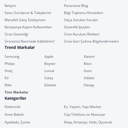
İletişim
Pazarama Blog
Satıcı Sorularım & Taleplerim
Bilgi Toplumu Hizmetleri
Mesafeli Satış Sözleşmesi
Sıkça Sorulan Sorular
Kampanya Kupon Kullanımları
Güvenlik İpuçları
Ürün Güvenliği
Ürün Kurulum Rehberi
Ürünümü Nasıl İade Edebilirim?
Ürün Geri Çekme Bilgilendirmeleri
Trend Markalar
Samsung
Apple
Xiaomi
Philips
Boyner
Mavi
Hotiç
Loreal
Avon
Eti
Sütaş
Adidas
Nike
Ebebek
Sleepy
Tüm Markalar
Kategoriler
Elektronik
Ev, Yaşam, Yapı Market
Anne Bebek
Cep Telefonu ve Aksesuar
Ayakkabı, Çanta
Kitap, Kırtasiye, Hobi, Oyuncak