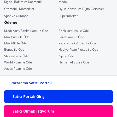
Kişisel Bakım ve Kozmetik
Moda
Otomobil, Motosiklet
Oyun, Konsol ve Dijital Servisler
Spor ve Outdoor
Süpermarket
Ödeme
Kredi Kartı/Banka Kartı ile Öde
Bankkart Lira ile Öde
MaxiPuan ile Öde
ParafPara ile Öde
MaxiMil ile Öde
Pazarama Cüzdan ile Öde
Bonus ile Öde
Hediye Puan Pluxee ile Öde
Shop&Fly ile Öde
Zip ile Öde
World Puan ile Öde
Hemen Al Sonra Öde
Axess Puan ile Öde
Pazarama Satıcı Portalı
Satıcı Portalı Girişi
Satıcı Olmak İstiyorum