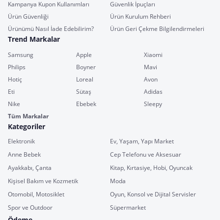
Kampanya Kupon Kullanımları
Güvenlik İpuçları
Ürün Güvenliği
Ürün Kurulum Rehberi
Ürünümü Nasıl İade Edebilirim?
Ürün Geri Çekme Bilgilendirmeleri
Trend Markalar
Samsung
Apple
Xiaomi
Philips
Boyner
Mavi
Hotiç
Loreal
Avon
Eti
Sütaş
Adidas
Nike
Ebebek
Sleepy
Tüm Markalar
Kategoriler
Elektronik
Ev, Yaşam, Yapı Market
Anne Bebek
Cep Telefonu ve Aksesuar
Ayakkabı, Çanta
Kitap, Kırtasiye, Hobi, Oyuncak
Kişisel Bakım ve Kozmetik
Moda
Otomobil, Motosiklet
Oyun, Konsol ve Dijital Servisler
Spor ve Outdoor
Süpermarket
Ödeme