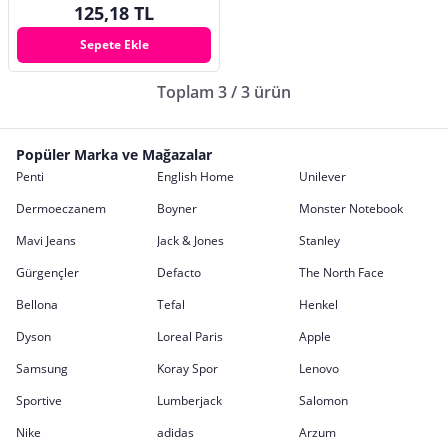
125,18 TL
Sepete Ekle
Toplam 3 / 3 ürün
Popüler Marka ve Mağazalar
Penti
English Home
Unilever
Dermoeczanem
Boyner
Monster Notebook
Mavi Jeans
Jack & Jones
Stanley
Gürgençler
Defacto
The North Face
Bellona
Tefal
Henkel
Dyson
Loreal Paris
Apple
Samsung
Koray Spor
Lenovo
Sportive
Lumberjack
Salomon
Nike
adidas
Arzum