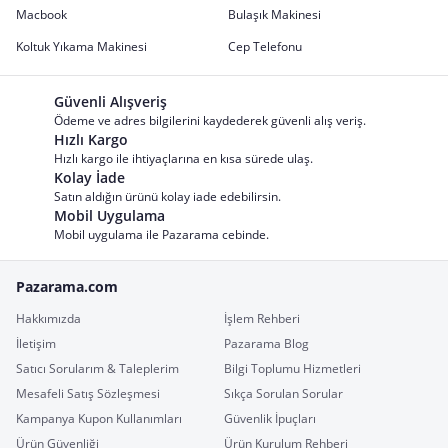
Macbook
Bulaşık Makinesi
Koltuk Yıkama Makinesi
Cep Telefonu
Güvenli Alışveriş
Ödeme ve adres bilgilerini kaydederek güvenli alış veriş.
Hızlı Kargo
Hızlı kargo ile ihtiyaçlarına en kısa sürede ulaş.
Kolay İade
Satın aldığın ürünü kolay iade edebilirsin.
Mobil Uygulama
Mobil uygulama ile Pazarama cebinde.
Pazarama.com
Hakkımızda
İşlem Rehberi
İletişim
Pazarama Blog
Satıcı Sorularım & Taleplerim
Bilgi Toplumu Hizmetleri
Mesafeli Satış Sözleşmesi
Sıkça Sorulan Sorular
Kampanya Kupon Kullanımları
Güvenlik İpuçları
Ürün Güvenliği
Ürün Kurulum Rehberi