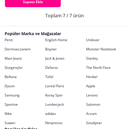
Sepete Ekle
Toplam 7 / 7 ürün
Popüler Marka ve Mağazalar
Penti
English Home
Unilever
Dermoeczanem
Boyner
Monster Notebook
Mavi Jeans
Jack & Jones
Stanley
Gürgençler
Defacto
The North Face
Bellona
Tefal
Henkel
Dyson
Loreal Paris
Apple
Samsung
Koray Spor
Lenovo
Sportive
Lumberjack
Salomon
Nike
adidas
Arzum
Suwen
Nespresso
Goodyear