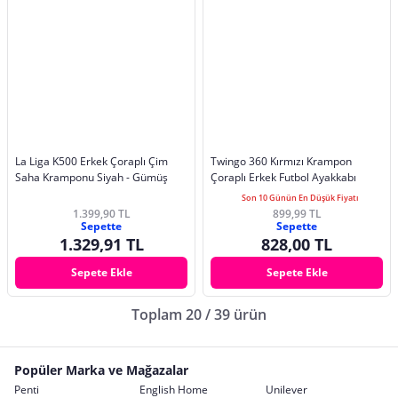
La Liga K500 Erkek Çoraplı Çim
Twingo 360 Kırmızı Krampon
Saha Kramponu Siyah - Gümüş
Çoraplı Erkek Futbol Ayakkabı
Son 10 Günün En Düşük Fiyatı
1.399,90 TL
899,99 TL
Sepette
Sepette
1.329,91 TL
828,00 TL
Sepete Ekle
Sepete Ekle
Toplam 20 / 39 ürün
Popüler Marka ve Mağazalar
Penti
English Home
Unilever