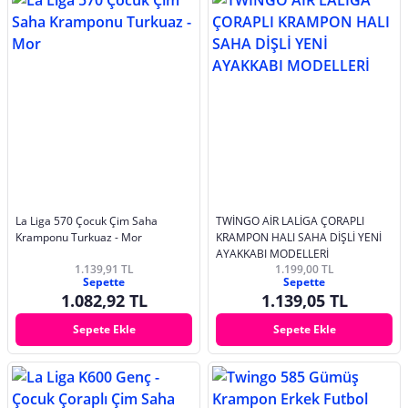
La Liga 570 Çocuk Çim Saha
TWİNGO AİR LALİGA ÇORAPLI
Kramponu Turkuaz - Mor
KRAMPON HALI SAHA DİŞLİ YENİ
AYAKKABI MODELLERİ
1.139,91 TL
1.199,00 TL
Sepette
Sepette
1.082,92 TL
1.139,05 TL
Sepete Ekle
Sepete Ekle