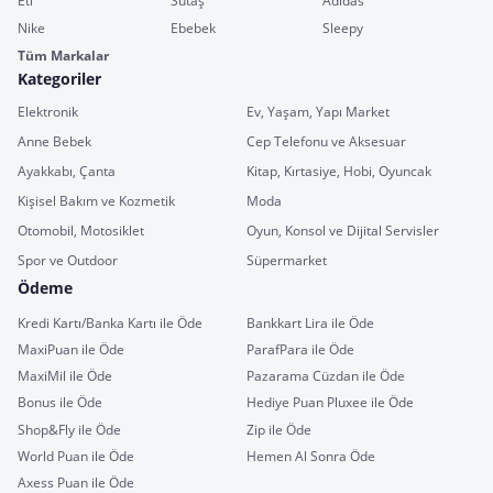
Eti
Sütaş
Adidas
Nike
Ebebek
Sleepy
Tüm Markalar
Kategoriler
Elektronik
Ev, Yaşam, Yapı Market
Anne Bebek
Cep Telefonu ve Aksesuar
Ayakkabı, Çanta
Kitap, Kırtasiye, Hobi, Oyuncak
Kişisel Bakım ve Kozmetik
Moda
Otomobil, Motosiklet
Oyun, Konsol ve Dijital Servisler
Spor ve Outdoor
Süpermarket
Ödeme
Kredi Kartı/Banka Kartı ile Öde
Bankkart Lira ile Öde
MaxiPuan ile Öde
ParafPara ile Öde
MaxiMil ile Öde
Pazarama Cüzdan ile Öde
Bonus ile Öde
Hediye Puan Pluxee ile Öde
Shop&Fly ile Öde
Zip ile Öde
World Puan ile Öde
Hemen Al Sonra Öde
Axess Puan ile Öde