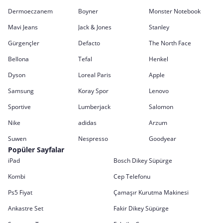
Dermoeczanem
Boyner
Monster Notebook
Mavi Jeans
Jack & Jones
Stanley
Gürgençler
Defacto
The North Face
Bellona
Tefal
Henkel
Dyson
Loreal Paris
Apple
Samsung
Koray Spor
Lenovo
Sportive
Lumberjack
Salomon
Nike
adidas
Arzum
Suwen
Nespresso
Goodyear
Popüler Sayfalar
iPad
Bosch Dikey Süpürge
Kombi
Cep Telefonu
Ps5 Fiyat
Çamaşır Kurutma Makinesi
Ankastre Set
Fakir Dikey Süpürge