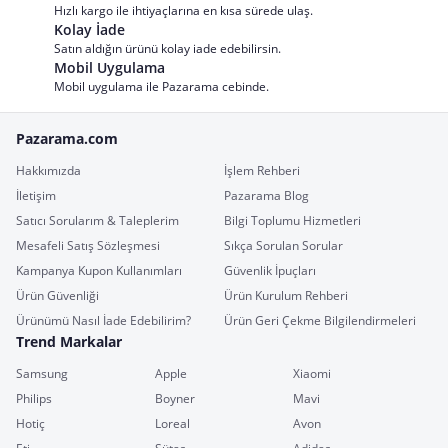
Hızlı kargo ile ihtiyaçlarına en kısa sürede ulaş.
Kolay İade
Satın aldığın ürünü kolay iade edebilirsin.
Mobil Uygulama
Mobil uygulama ile Pazarama cebinde.
Pazarama.com
Hakkımızda
İşlem Rehberi
İletişim
Pazarama Blog
Satıcı Sorularım & Taleplerim
Bilgi Toplumu Hizmetleri
Mesafeli Satış Sözleşmesi
Sıkça Sorulan Sorular
Kampanya Kupon Kullanımları
Güvenlik İpuçları
Ürün Güvenliği
Ürün Kurulum Rehberi
Ürünümü Nasıl İade Edebilirim?
Ürün Geri Çekme Bilgilendirmeleri
Trend Markalar
Samsung
Apple
Xiaomi
Philips
Boyner
Mavi
Hotiç
Loreal
Avon