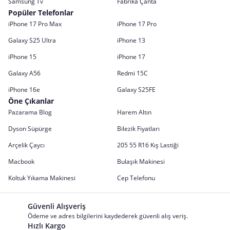
Samsung Tv
Fabrika Çanta
Popüler Telefonlar
iPhone 17 Pro Max
iPhone 17 Pro
Galaxy S25 Ultra
iPhone 13
iPhone 15
iPhone 17
Galaxy A56
Redmi 15C
iPhone 16e
Galaxy S25FE
Öne Çıkanlar
Pazarama Blog
Harem Altın
Dyson Süpürge
Bilezik Fiyatları
Arçelik Çaycı
205 55 R16 Kış Lastiği
Macbook
Bulaşık Makinesi
Koltuk Yıkama Makinesi
Cep Telefonu
Güvenli Alışveriş
Ödeme ve adres bilgilerini kaydederek güvenli alış veriş.
Hızlı Kargo