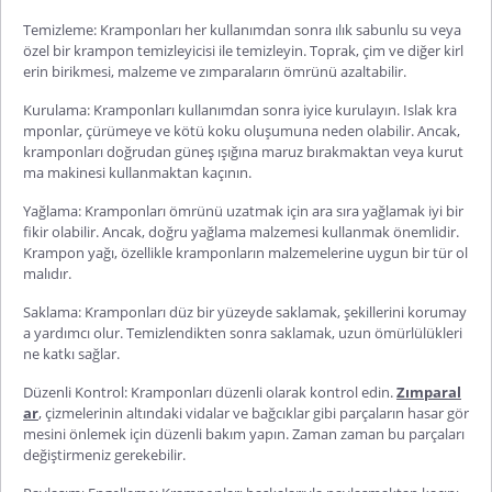
Temizleme: Kramponları her kullanımdan sonra ılık sabunlu su veya
özel bir krampon temizleyicisi ile temizleyin. Toprak, çim ve diğer kirl
erin birikmesi, malzeme ve zımparaların ömrünü azaltabilir.
Kurulama: Kramponları kullanımdan sonra iyice kurulayın. Islak kra
mponlar, çürümeye ve kötü koku oluşumuna neden olabilir. Ancak,
kramponları doğrudan güneş ışığına maruz bırakmaktan veya kurut
ma makinesi kullanmaktan kaçının.
Yağlama: Kramponları ömrünü uzatmak için ara sıra yağlamak iyi bir
fikir olabilir. Ancak, doğru yağlama malzemesi kullanmak önemlidir.
Krampon yağı, özellikle kramponların malzemelerine uygun bir tür ol
malıdır.
Saklama: Kramponları düz bir yüzeyde saklamak, şekillerini korumay
a yardımcı olur. Temizlendikten sonra saklamak, uzun ömürlülükleri
ne katkı sağlar.
Düzenli Kontrol: Kramponları düzenli olarak kontrol edin.
Zımparal
ar
, çizmelerinin altındaki vidalar ve bağcıklar gibi parçaların hasar gör
mesini önlemek için düzenli bakım yapın. Zaman zaman bu parçaları
değiştirmeniz gerekebilir.