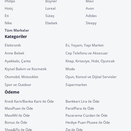
Philips
Boyner
Mavi
Hotiç
Loreal
Avon
Eti
Sütaş
Adidas
Nike
Ebebek
Sleepy
Tüm Markalar
Kategoriler
Elektronik
Ev, Yaşam, Yapı Market
Anne Bebek
Cep Telefonu ve Aksesuar
Ayakkabı, Çanta
Kitap, Kırtasiye, Hobi, Oyuncak
Kişisel Bakım ve Kozmetik
Moda
Otomobil, Motosiklet
Oyun, Konsol ve Dijital Servisler
Spor ve Outdoor
Süpermarket
Ödeme
Kredi Kartı/Banka Kartı ile Öde
Bankkart Lira ile Öde
MaxiPuan ile Öde
ParafPara ile Öde
MaxiMil ile Öde
Pazarama Cüzdan ile Öde
Bonus ile Öde
Hediye Puan Pluxee ile Öde
Shop&Fly ile Öde
Zip ile Öde