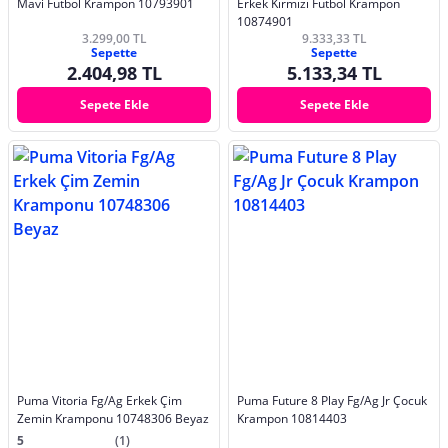
Mavi Futbol Krampon 10793901
Erkek Kırmızı Futbol Krampon
10874901
3.299,00 TL
9.333,33 TL
Sepette
Sepette
2.404,98 TL
5.133,34 TL
Sepete Ekle
Sepete Ekle
Puma Vitoria Fg/Ag Erkek Çim
Puma Future 8 Play Fg/Ag Jr Çocuk
Zemin Kramponu 10748306 Beyaz
Krampon 10814403
5
(1)