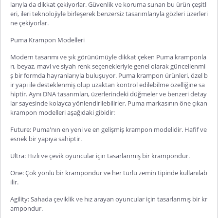
larıyla da dikkat çekiyorlar. Güvenlik ve koruma sunan bu ürün çeşitl
eri, ileri teknolojiyle birleşerek benzersiz tasarımlarıyla gözleri üzerleri
ne çekiyorlar.
Puma Krampon Modelleri
Modern tasarımı ve şık görünümüyle dikkat çeken Puma kramponla
rı, beyaz, mavi ve siyah renk seçenekleriyle genel olarak güncellenmi
ş bir formda hayranlarıyla buluşuyor. Puma krampon ürünleri, özel b
ir yapı ile desteklenmiş olup uzaktan kontrol edilebilme özelliğine sa
hiptir. Aynı DNA tasarımları, üzerlerindeki düğmeler ve benzeri detay
lar sayesinde kolayca yönlendirilebilirler. Puma markasının öne çıkan
krampon modelleri aşağıdaki gibidir:
Future: Puma'nın en yeni ve en gelişmiş krampon modelidir. Hafif ve
esnek bir yapıya sahiptir.
Ultra: Hızlı ve çevik oyuncular için tasarlanmış bir krampondur.
One: Çok yönlü bir krampondur ve her türlü zemin tipinde kullanılab
ilir.
Agility: Sahada çeviklik ve hız arayan oyuncular için tasarlanmış bir kr
ampondur.