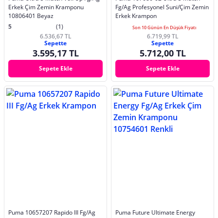
Erkek Çim Zemin Kramponu
Fg/Ag Profesyonel Suni/Çim Zemin
10806401 Beyaz
Erkek Krampon
5
(1)
Son 10 Günün En Düşük Fiyatı
6.536,67 TL
6.719,99 TL
Sepette
Sepette
3.595,17 TL
5.712,00 TL
Sepete Ekle
Sepete Ekle
Puma 10657207 Rapido III Fg/Ag
Puma Future Ultimate Energy