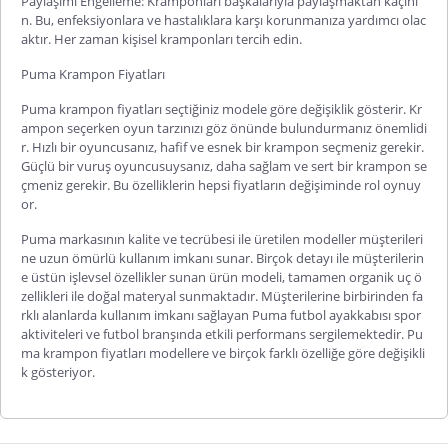
Paylaşımı Engelleme: Kramponları başkalarıyla paylaşmaktan kaçını
n. Bu, enfeksiyonlara ve hastalıklara karşı korunmanıza yardımcı olac
aktır. Her zaman kişisel kramponları tercih edin.
Puma Krampon Fiyatları
Puma krampon fiyatları seçtiğiniz modele göre değişiklik gösterir. Kr
ampon seçerken oyun tarzınızı göz önünde bulundurmanız önemlidi
r. Hızlı bir oyuncusanız, hafif ve esnek bir krampon seçmeniz gerekir.
Güçlü bir vuruş oyuncusuysanız, daha sağlam ve sert bir krampon se
çmeniz gerekir. Bu özelliklerin hepsi fiyatların değişiminde rol oynuy
or.
Puma markasının kalite ve tecrübesi ile üretilen modeller müşterileri
ne uzun ömürlü kullanım imkanı sunar. Birçok detayı ile müşterilerin
e üstün işlevsel özellikler sunan ürün modeli, tamamen organik uç ö
zellikleri ile doğal materyal sunmaktadır. Müşterilerine birbirinden fa
rklı alanlarda kullanım imkanı sağlayan Puma futbol ayakkabısı spor
aktiviteleri ve futbol branşında etkili performans sergilemektedir. Pu
ma krampon fiyatları modellere ve birçok farklı özelliğe göre değişikli
k gösteriyor.