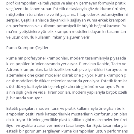
prof kramponları kaliteli yapısı ve alerjen içermeyen formuyla pratik
ve güvenli kullanım sunar. Estetik detaylarıyla göz dolduran ürünler,
müşterilerin tercihlerine ve ihtiyaçlarına hitap ederek potansiyellerini
sergiler. Çeşitli alanlarda dayanıklılık sağlayan Puma erkek kramponl
arı, performansı ve kullanım potansiyeli ile büyük beğeni kazanır. Pu
ma'nın yetişkinlere yönelik krampon modelleri, dayanıklı tasarımları
ve uzun ömürlü kullanım imkanıyla güven verir.
Puma Krampon Çeşitleri
Puma'nın profesyonel kramponları, modern tasarımlarıyla piyasada
ki en popüler ürünler arasında yer alıyor. Puma'nın Rapido, Tacto ve
Adreno kramponları, farklı özelliklere sahip ve içerdikleri koruyucu m
alzemelerle öne çıkan modeller olarak öne çıkıyor. Puma krampon ç
ocuk modelleri de dikkat çekenler arasında yer alıyor. Estetik formlar
ı, üst düzey kaliteyle birleşerek göz alıcı bir görünüm sunuyor. Pum
a'nın dişli, çivili ve vidalı kramponları, modern yapılarıyla birçok özelli
ği bir arada sunuyor.
Estetik parçaları, modern tarzı ve pratik kullanımıyla öne çıkan bu kr
amponlar, çeşitli renk kategorileriyle müşterilerin konforunu ön plan
da tutuyor. Ürünler genellikle plastik, silikon gibi malzemelerden üret
iliyor ve ayaklara zarar vermeden tasarlanıyorlar. Eşsiz tasarımlarıyla
estetik bir görünüm sergileyen Puma kramponlar, üstün performans