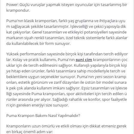
Power: Güçlü vuruşlar yapmak isteyen oyuncular için tasarlanmış bir
krampondur.
Puma'nın klasik kramponları, farklı yaş gruplarına ve ihtiyaçlara uyu
m sağlayacak şekilde tasarlanmıştır. İşlevselliği ve çekici yapısıyla dik
kat çekiyorlar. Genel tasarımları ve etkileyici potansiyelleri sayesinde
markanın siyah renkli tasarımları, özel teknik sistemlerle farklı alanlar
da kullanılabilecek bir form sunuyor.
Yüksek performansları sayesinde birçok kişi tarafından tercih ediliyor
lar. Kolay ve pratik kullanımı, Puma'nın
suni çim
kramponlarının çoc
uklar için de tercih edilmesini sağlıyor. Kullanışlı yapılarıyla birçok kişi
ye hitap eden ürünler, farklı tasarımlara sahip modelleriyle tercih ve
beklentilere uygun seçenekler sunuyor. Puma'nın yeni sezon kramp
onları, estetik görünüm ve zarif dizaynları ile üstün bir model sunara
k pek çok alanda kullanım imkanı sağlıyor. Eşsiz tasarımları ve işlevse
lliği sayesinde Puma kramponları, spor aktiviteleri için tercih edilen ü
rünler arasında yer alıyor. Sağladığı rahatlık ve konfor, spor faaliyetle
ri için gereken enerjiyi size sunuyor.
Puma Krampon Bakımı Nasıl Yapılmalıdır?
Kramponların uzun ömürlü ve etkili olması için dikkat etmeniz gerek
en birkaç önemli adım var: