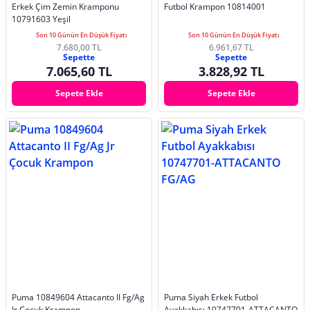
Erkek Çim Zemin Kramponu
Futbol Krampon 10814001
10791603 Yeşil
Son 10 Günün En Düşük Fiyatı
Son 10 Günün En Düşük Fiyatı
7.680,00 TL
6.961,67 TL
Sepette
Sepette
7.065,60 TL
3.828,92 TL
Sepete Ekle
Sepete Ekle
Puma 10849604 Attacanto II Fg/Ag
Puma Siyah Erkek Futbol
Jr Çocuk Krampon
Ayakkabısı 10747701-ATTACANTO