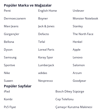
Popüler Marka ve Mağazalar
Penti
English Home
Unilever
Dermoeczanem
Boyner
Monster Notebook
Mavi Jeans
Jack & Jones
Stanley
Gürgençler
Defacto
The North Face
Bellona
Tefal
Henkel
Dyson
Loreal Paris
Apple
Samsung
Koray Spor
Lenovo
Sportive
Lumberjack
Salomon
Nike
adidas
Arzum
Suwen
Nespresso
Goodyear
Popüler Sayfalar
iPad
Bosch Dikey Süpürge
Kombi
Cep Telefonu
Ps5 Fiyat
Çamaşır Kurutma Makinesi