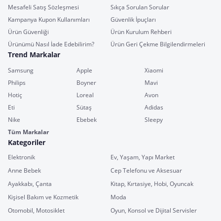
Mesafeli Satış Sözleşmesi
Sıkça Sorulan Sorular
Kampanya Kupon Kullanımları
Güvenlik İpuçları
Ürün Güvenliği
Ürün Kurulum Rehberi
Ürünümü Nasıl İade Edebilirim?
Ürün Geri Çekme Bilgilendirmeleri
Trend Markalar
Samsung
Apple
Xiaomi
Philips
Boyner
Mavi
Hotiç
Loreal
Avon
Eti
Sütaş
Adidas
Nike
Ebebek
Sleepy
Tüm Markalar
Kategoriler
Elektronik
Ev, Yaşam, Yapı Market
Anne Bebek
Cep Telefonu ve Aksesuar
Ayakkabı, Çanta
Kitap, Kırtasiye, Hobi, Oyuncak
Kişisel Bakım ve Kozmetik
Moda
Otomobil, Motosiklet
Oyun, Konsol ve Dijital Servisler