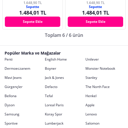
1.648,90 TL
1.648,90 TL
Sepette
Sepette
1.484,01 TL
1.484,01 TL
Sepete Ekle
Sepete Ekle
Toplam 6 / 6 ürün
Popüler Marka ve Mağazalar
Penti
English Home
Unilever
Dermoeczanem
Boyner
Monster Notebook
Mavi Jeans
Jack & Jones
Stanley
Gürgençler
Defacto
The North Face
Bellona
Tefal
Henkel
Dyson
Loreal Paris
Apple
Samsung
Koray Spor
Lenovo
Sportive
Lumberjack
Salomon