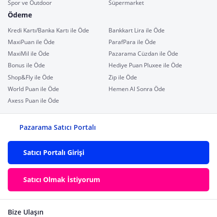
Spor ve Outdoor
Süpermarket
Ödeme
Kredi Kartı/Banka Kartı ile Öde
Bankkart Lira ile Öde
MaxiPuan ile Öde
ParafPara ile Öde
MaxiMil ile Öde
Pazarama Cüzdan ile Öde
Bonus ile Öde
Hediye Puan Pluxee ile Öde
Shop&Fly ile Öde
Zip ile Öde
World Puan ile Öde
Hemen Al Sonra Öde
Axess Puan ile Öde
Pazarama Satıcı Portalı
Satıcı Portalı Girişi
Satıcı Olmak İstiyorum
Bize Ulaşın