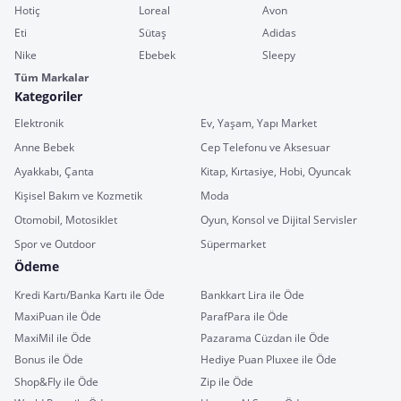
Hotiç
Loreal
Avon
Eti
Sütaş
Adidas
Nike
Ebebek
Sleepy
Tüm Markalar
Kategoriler
Elektronik
Ev, Yaşam, Yapı Market
Anne Bebek
Cep Telefonu ve Aksesuar
Ayakkabı, Çanta
Kitap, Kırtasiye, Hobi, Oyuncak
Kişisel Bakım ve Kozmetik
Moda
Otomobil, Motosiklet
Oyun, Konsol ve Dijital Servisler
Spor ve Outdoor
Süpermarket
Ödeme
Kredi Kartı/Banka Kartı ile Öde
Bankkart Lira ile Öde
MaxiPuan ile Öde
ParafPara ile Öde
MaxiMil ile Öde
Pazarama Cüzdan ile Öde
Bonus ile Öde
Hediye Puan Pluxee ile Öde
Shop&Fly ile Öde
Zip ile Öde