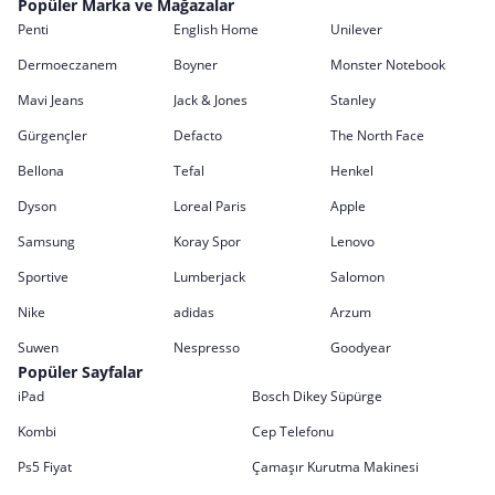
Popüler Marka ve Mağazalar
Penti
English Home
Unilever
Dermoeczanem
Boyner
Monster Notebook
Mavi Jeans
Jack & Jones
Stanley
Gürgençler
Defacto
The North Face
Bellona
Tefal
Henkel
Dyson
Loreal Paris
Apple
Samsung
Koray Spor
Lenovo
Sportive
Lumberjack
Salomon
Nike
adidas
Arzum
Suwen
Nespresso
Goodyear
Popüler Sayfalar
iPad
Bosch Dikey Süpürge
Kombi
Cep Telefonu
Ps5 Fiyat
Çamaşır Kurutma Makinesi