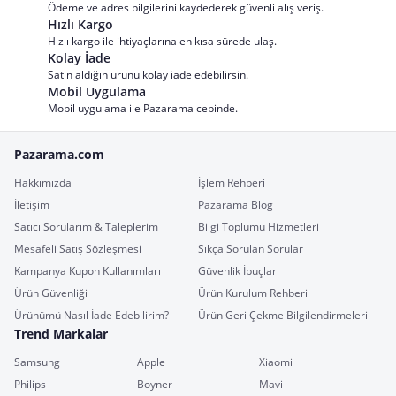
Ödeme ve adres bilgilerini kaydederek güvenli alış veriş.
Hızlı Kargo
Hızlı kargo ile ihtiyaçlarına en kısa sürede ulaş.
Kolay İade
Satın aldığın ürünü kolay iade edebilirsin.
Mobil Uygulama
Mobil uygulama ile Pazarama cebinde.
Pazarama.com
Hakkımızda
İşlem Rehberi
İletişim
Pazarama Blog
Satıcı Sorularım & Taleplerim
Bilgi Toplumu Hizmetleri
Mesafeli Satış Sözleşmesi
Sıkça Sorulan Sorular
Kampanya Kupon Kullanımları
Güvenlik İpuçları
Ürün Güvenliği
Ürün Kurulum Rehberi
Ürünümü Nasıl İade Edebilirim?
Ürün Geri Çekme Bilgilendirmeleri
Trend Markalar
Samsung
Apple
Xiaomi
Philips
Boyner
Mavi