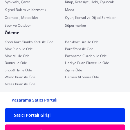
Ayakkabı, Çanta
Kitap, Kırtasiye, Hobi, Oyuncak
Kişisel Bakım ve Kozmetik
Moda
Otomobil, Motosiklet
Oyun, Konsol ve Dijital Servisler
Spor ve Outdoor
Süpermarket
Ödeme
Kredi Kartı/Banka Kartı ile Öde
Bankkart Lira ile Öde
MaxiPuan ile Öde
ParafPara ile Öde
MaxiMil ile Öde
Pazarama Cüzdan ile Öde
Bonus ile Öde
Hediye Puan Pluxee ile Öde
Shop&Fly ile Öde
Zip ile Öde
World Puan ile Öde
Hemen Al Sonra Öde
Axess Puan ile Öde
Pazarama Satıcı Portalı
Satıcı Portalı Girişi