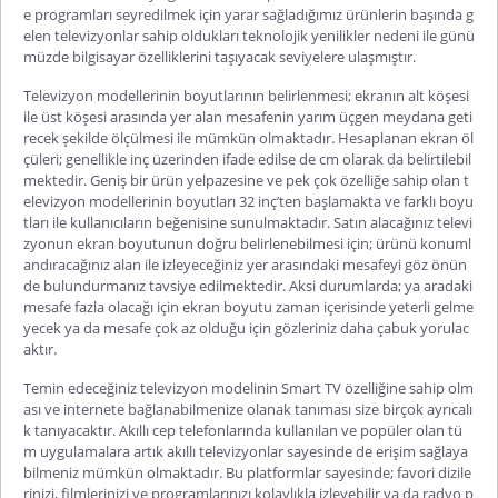
e programları seyredilmek için yarar sağladığımız ürünlerin başında g
elen televizyonlar sahip oldukları teknolojik yenilikler nedeni ile günü
müzde bilgisayar özelliklerini taşıyacak seviyelere ulaşmıştır.
Televizyon modellerinin boyutlarının belirlenmesi; ekranın alt köşesi
ile üst köşesi arasında yer alan mesafenin yarım üçgen meydana geti
recek şekilde ölçülmesi ile mümkün olmaktadır. Hesaplanan ekran öl
çüleri; genellikle inç üzerinden ifade edilse de cm olarak da belirtilebil
mektedir. Geniş bir ürün yelpazesine ve pek çok özelliğe sahip olan t
elevizyon modellerinin boyutları 32 inç’ten başlamakta ve farklı boyu
tları ile kullanıcıların beğenisine sunulmaktadır. Satın alacağınız televi
zyonun ekran boyutunun doğru belirlenebilmesi için; ürünü konuml
andıracağınız alan ile izleyeceğiniz yer arasındaki mesafeyi göz önün
de bulundurmanız tavsiye edilmektedir. Aksi durumlarda; ya aradaki
mesafe fazla olacağı için ekran boyutu zaman içerisinde yeterli gelme
yecek ya da mesafe çok az olduğu için gözleriniz daha çabuk yorulac
aktır.
Temin edeceğiniz televizyon modelinin Smart TV özelliğine sahip olm
ası ve internete bağlanabilmenize olanak tanıması size birçok ayrıcalı
k tanıyacaktır. Akıllı cep telefonlarında kullanılan ve popüler olan tü
m uygulamalara artık akıllı televizyonlar sayesinde de erişim sağlaya
bilmeniz mümkün olmaktadır. Bu platformlar sayesinde; favori dizile
rinizi, filmlerinizi ve programlarınızı kolaylıkla izleyebilir ya da radyo p