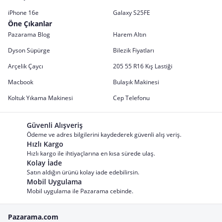
iPhone 16e
Galaxy S25FE
Öne Çıkanlar
Pazarama Blog
Harem Altın
Dyson Süpürge
Bilezik Fiyatları
Arçelik Çaycı
205 55 R16 Kış Lastiği
Macbook
Bulaşık Makinesi
Koltuk Yıkama Makinesi
Cep Telefonu
Güvenli Alışveriş
Ödeme ve adres bilgilerini kaydederek güvenli alış veriş.
Hızlı Kargo
Hızlı kargo ile ihtiyaçlarına en kısa sürede ulaş.
Kolay İade
Satın aldığın ürünü kolay iade edebilirsin.
Mobil Uygulama
Mobil uygulama ile Pazarama cebinde.
Pazarama.com