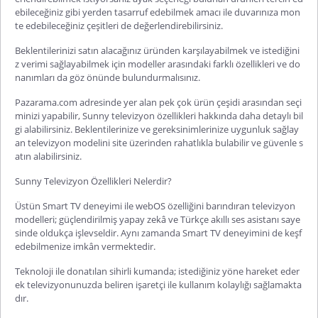
ebileceğiniz gibi yerden tasarruf edebilmek amacı ile duvarınıza mon
te edebileceğiniz çeşitleri de değerlendirebilirsiniz.
Beklentilerinizi satın alacağınız üründen karşılayabilmek ve istediğini
z verimi sağlayabilmek için modeller arasındaki farklı özellikleri ve do
nanımları da göz önünde bulundurmalısınız.
Pazarama.com adresinde yer alan pek çok ürün çeşidi arasından seçi
minizi yapabilir,
Sunny televizyon özellikleri
hakkında daha detaylı bil
gi alabilirsiniz. Beklentilerinize ve gereksinimlerinize uygunluk sağlay
an televizyon modelini site üzerinden rahatlıkla bulabilir ve güvenle s
atın alabilirsiniz.
Sunny Televizyon Özellikleri Nelerdir?
Üstün Smart TV deneyimi ile webOS özelliğini barındıran televizyon
modelleri; güçlendirilmiş yapay zekâ ve Türkçe akıllı ses asistanı saye
sinde oldukça işlevseldir. Aynı zamanda Smart TV deneyimini de keşf
edebilmenize imkân vermektedir.
Teknoloji ile donatılan sihirli kumanda; istediğiniz yöne hareket eder
ek televizyonunuzda beliren işaretçi ile kullanım kolaylığı sağlamakta
dır.