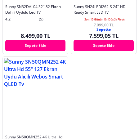
Sunny SN32DAL04 32'' 82 Ekran
Sunny SN24LEDl262-S 24'' HD
Dahili Uydulu Led TV
Ready Smart LED TV
4.2
(5)
Son 10 Günün En Düşük Fiyatı
7.999,00 TL
Sepette
8.499,00 TL
7.599,05 TL
Sepete Ekle
Sepete Ekle
Sunny SN50QMN252 4K Ultra Hd