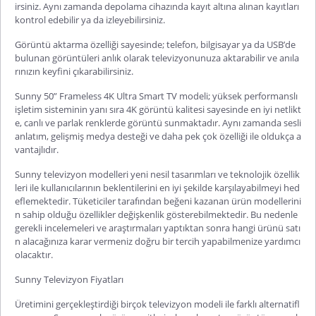
irsiniz. Aynı zamanda depolama cihazında kayıt altına alınan kayıtları
kontrol edebilir ya da izleyebilirsiniz.
Görüntü aktarma özelliği sayesinde; telefon, bilgisayar ya da USB’de
bulunan görüntüleri anlık olarak televizyonunuza aktarabilir ve anıla
rınızın keyfini çıkarabilirsiniz.
Sunny 50” Frameless 4K Ultra Smart TV modeli; yüksek performanslı
işletim sisteminin yanı sıra 4K görüntü kalitesi sayesinde en iyi netlikt
e, canlı ve parlak renklerde görüntü sunmaktadır. Aynı zamanda sesli
anlatım, gelişmiş medya desteği ve daha pek çok özelliği ile oldukça a
vantajlıdır.
Sunny televizyon modelleri
yeni nesil tasarımları ve teknolojik özellik
leri ile kullanıcılarının beklentilerini en iyi şekilde karşılayabilmeyi hed
eflemektedir. Tüketiciler tarafından beğeni kazanan ürün modellerini
n sahip olduğu özellikler değişkenlik gösterebilmektedir. Bu nedenle
gerekli incelemeleri ve araştırmaları yaptıktan sonra hangi ürünü satı
n alacağınıza karar vermeniz doğru bir tercih yapabilmenize yardımcı
olacaktır.
Sunny Televizyon Fiyatları
Üretimini gerçekleştirdiği birçok televizyon modeli ile farklı alternatifl