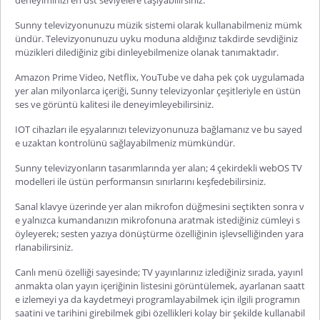
deneyiminizi en üst seviyelere taşıyabilirsiniz.
Sunny televizyonunuzu müzik sistemi olarak kullanabilmeniz mümk
ündür. Televizyonunuzu uyku moduna aldığınız takdirde sevdiğiniz
müzikleri dilediğiniz gibi dinleyebilmenize olanak tanımaktadır.
Amazon Prime Video, Netflix, YouTube ve daha pek çok uygulamada
yer alan milyonlarca içeriği, Sunny televizyonlar çeşitleriyle en üstün
ses ve görüntü kalitesi ile deneyimleyebilirsiniz.
IOT cihazları ile eşyalarınızı televizyonunuza bağlamanız ve bu sayed
e uzaktan kontrolünü sağlayabilmeniz mümkündür.
Sunny televizyonların tasarımlarında yer alan; 4 çekirdekli webOS TV
modelleri ile üstün performansın sınırlarını keşfedebilirsiniz.
Sanal klavye üzerinde yer alan mikrofon düğmesini seçtikten sonra v
e yalnızca kumandanızın mikrofonuna aratmak istediğiniz cümleyi s
öyleyerek; sesten yazıya dönüştürme özelliğinin işlevselliğinden yara
rlanabilirsiniz.
Canlı menü özelliği sayesinde; TV yayınlarınız izlediğiniz sırada, yayınl
anmakta olan yayın içeriğinin listesini görüntülemek, ayarlanan saatt
e izlemeyi ya da kaydetmeyi programlayabilmek için ilgili programın
saatini ve tarihini girebilmek gibi özellikleri kolay bir şekilde kullanabil