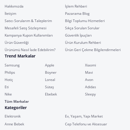
Hakkımızda
İşlem Rehberi
İletişim
Pazarama Blog
Satıcı Sorularım & Taleplerim
Bilgi Toplumu Hizmetleri
Mesafeli Satış Sözleşmesi
Sıkça Sorulan Sorular
Kampanya Kupon Kullanımları
Güvenlik İpuçları
Ürün Güvenliği
Ürün Kurulum Rehberi
Ürünümü Nasıl İade Edebilirim?
Ürün Geri Çekme Bilgilendirmeleri
Trend Markalar
Samsung
Apple
Xiaomi
Philips
Boyner
Mavi
Hotiç
Loreal
Avon
Eti
Sütaş
Adidas
Nike
Ebebek
Sleepy
Tüm Markalar
Kategoriler
Elektronik
Ev, Yaşam, Yapı Market
Anne Bebek
Cep Telefonu ve Aksesuar