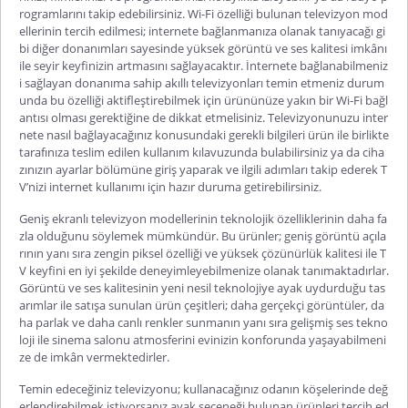
rogramlarını takip edebilirsiniz. Wi-Fi özelliği bulunan televizyon mod
ellerinin tercih edilmesi; internete bağlanmanıza olanak tanıyacağı gi
bi diğer donanımları sayesinde yüksek görüntü ve ses kalitesi imkânı
ile seyir keyfinizin artmasını sağlayacaktır. İnternete bağlanabilmeniz
i sağlayan donanıma sahip akıllı televizyonları temin etmeniz durum
unda bu özelliği aktifleştirebilmek için ürününüze yakın bir Wi-Fi bağl
antısı olması gerektiğine de dikkat etmelisiniz. Televizyonunuzu inter
nete nasıl bağlayacağınız konusundaki gerekli bilgileri ürün ile birlikte
tarafınıza teslim edilen kullanım kılavuzunda bulabilirsiniz ya da ciha
zınızın ayarlar bölümüne giriş yaparak ve ilgili adımları takip ederek T
V’nizi internet kullanımı için hazır duruma getirebilirsiniz.
Geniş ekranlı televizyon modellerinin teknolojik özelliklerinin daha fa
zla olduğunu söylemek mümkündür. Bu ürünler; geniş görüntü açıla
rının yanı sıra zengin piksel özelliği ve yüksek çözünürlük kalitesi ile T
V keyfini en iyi şekilde deneyimleyebilmenize olanak tanımaktadırlar.
Görüntü ve ses kalitesinin yeni nesil teknolojiye ayak uydurduğu tas
arımlar ile satışa sunulan ürün çeşitleri; daha gerçekçi görüntüler, da
ha parlak ve daha canlı renkler sunmanın yanı sıra gelişmiş ses tekno
loji ile sinema salonu atmosferini evinizin konforunda yaşayabilmeni
ze de imkân vermektedirler.
Temin edeceğiniz televizyonu; kullanacağınız odanın köşelerinde değ
erlendirebilmek istiyorsanız ayak seçeneği bulunan ürünleri tercih ed