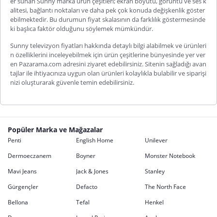
er sunan Sunny marka ürün çeşitleri; ekran boyutu, görüntü ve ses k
alitesi, bağlantı noktaları ve daha pek çok konuda değişkenlik göster
ebilmektedir. Bu durumun fiyat skalasının da farklılık göstermesinde
ki başlıca faktör olduğunu söylemek mümkündür.
Sunny televizyon fiyatları
hakkında detaylı bilgi alabilmek ve ürünleri
n özelliklerini inceleyebilmek için ürün çeşitlerine bünyesinde yer ver
en Pazarama.com adresini ziyaret edebilirsiniz. Sitenin sağladığı avan
tajlar ile ihtiyacınıza uygun olan ürünleri kolaylıkla bulabilir ve siparişi
nizi oluşturarak güvenle temin edebilirsiniz.
Popüler Marka ve Mağazalar
Penti
English Home
Unilever
Dermoeczanem
Boyner
Monster Notebook
Mavi Jeans
Jack & Jones
Stanley
Gürgençler
Defacto
The North Face
Bellona
Tefal
Henkel