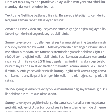
Hareket tuşu sayesinde pratik ve kolay kullanımın yanı sıra sihirli ku
mandayı da kontrol edebilirsiniz.
Tek tuş ile Netflix’e bağlanabilirsiniz. Bu sayede istediğiniz içerikleri di
lediğiniz zaman rahatlıkla izleyebilirsiniz.
Amazon Prime video tuşu sayesine sınırsız içeriğe erişim sağlayabilir,
favori içeriklerinizi seçerek seyredebilirsiniz.
Sunny televizyon modelleri en iyi ses tanıma sistemi ile tasarlanmıştı
r. Sunny Powered by webOS televizyonlarda herhangi bir harici dinle
me cihazı olmadan, ses tanıma sisteminden yararlanabilmek için Thi
nkQ Al teknolojisini kullanabilirsiniz. Sesli komutu uzaktan kumanda
nızın yardımı ile ya da LG Thing uygulaması indirilmiş akıllı cep telefo
nunuz sayesinde akıllı ev aletlerinizi kontrol etmek amacı ile kullanab
ilirsiniz. Aileniz ya sevdikleriniz ile konuşur gibi sesli komut uygulama
sını kumandanız ile pratik bir şekilde kullanma olanağına sahip olabili
rsiniz.
360 VR içeriği izlerken televizyon kumandasını bilgisayar faresi gibi ku
llanabilmeniz mümkün olmaktadır.
Sunny televizyon çeşitlerinde; çoklu sanal ses kanallarının meydana
getirdiği etkileyici Ultra Surround ses ile hem izleme hem de dinleme