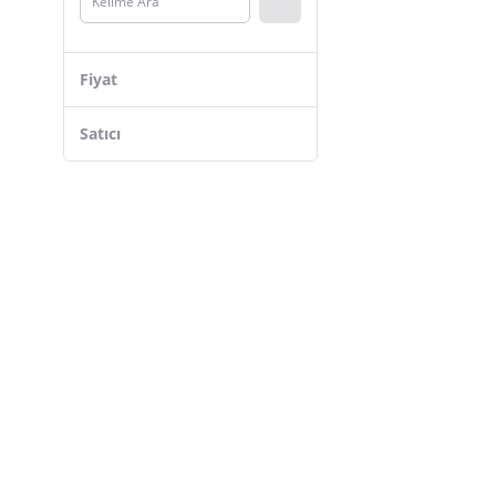
YatakMerkezi
MaskY
Fiyat
Biricik
Bay
Satıcı
DECODEMA
Wintoup
Open Home Concept
Gondol
Carlburn
Eynel
MATMEL