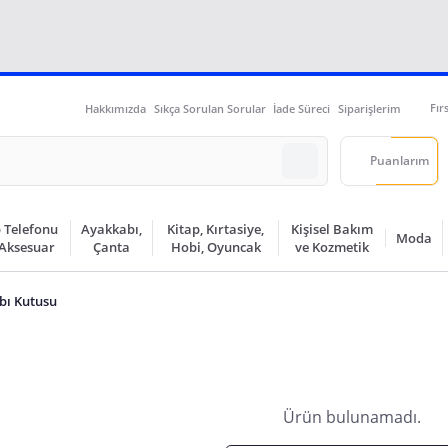
Fır
Hakkımızda
Sıkça Sorulan Sorular
İade Süreci
Siparişlerim
Puanlarım
 Telefonu
Ayakkabı,
Kitap, Kırtasiye,
Kişisel Bakım
Moda
 Aksesuar
Çanta
Hobi, Oyuncak
ve Kozmetik
bı Kutusu
Ürün bulunamadı.