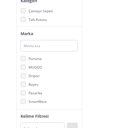
Kategori
Çamaşır Sepeti
Takı Kutusu
Marka
Porsima
MUGGO
Dripon
Bayev
Pazarika
SmartWare
Dükkanönü
Kelime Filtresi
Devigo
Heredot