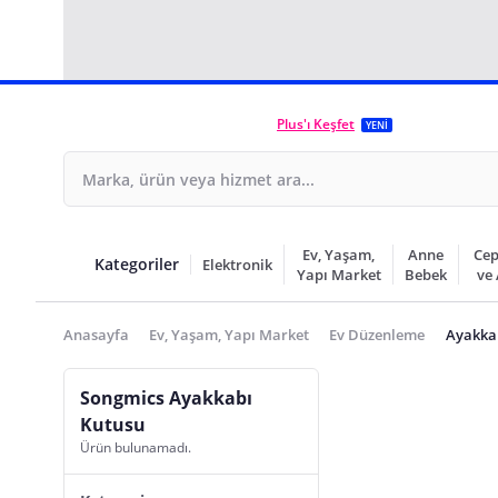
Plus'ı Keşfet
YENİ
Ev, Yaşam,
Anne
Cep
Kategoriler
Elektronik
Yapı Market
Bebek
ve
Anasayfa
Ev, Yaşam, Yapı Market
Ev Düzenleme
Ayakka
Songmics Ayakkabı
Kutusu
Ürün bulunamadı.