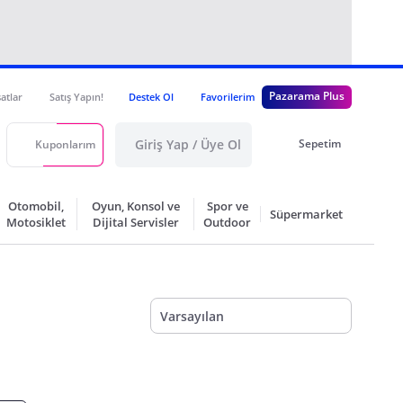
Pazarama Plus
satlar
Satış Yapın!
Destek Ol
Favorilerim
Giriş Yap / Üye Ol
Sepetim
Kuponlarım
Otomobil,
Oyun, Konsol ve
Spor ve
Süpermarket
Motosiklet
Dijital Servisler
Outdoor
Varsayılan