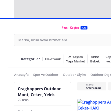
Plus'ı Keşfet
YENİ
Ev, Yaşam,
Anne
Cep
Kategoriler
Elektronik
Yapı Market
Bebek
ve
Anasayfa
Spor ve Outdoor
Outdoor Giyim
Outdoor Dış 
Marka
Craghoppers Outdoor
Craghoppers
Mont, Ceket, Yelek
20 ürün