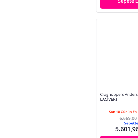
Sepete E
Craghoppers Anders 
LACİVERT
Son 10 Günün En 
6.669,00
Sepett
5.601,9