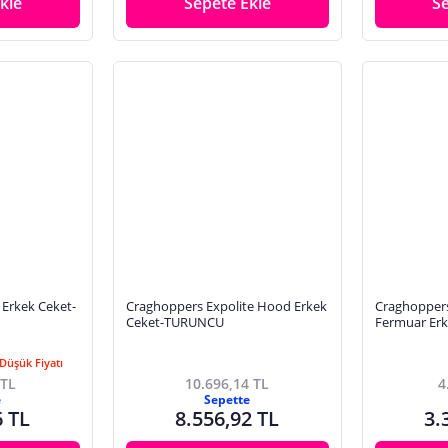
kle
Sepete Ekle
S
Erkek Ceket-
Craghoppers Expolite Hood Erkek
Craghoppers
Ceket-TURUNCU
Fermuar Erk
Düşük Fiyatı
 TL
10.696,14 TL
4
e
Sepette
6 TL
8.556,92 TL
3.