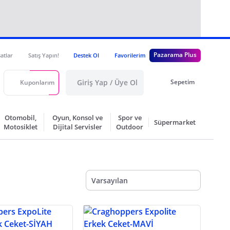
Pazarama Plus
satlar
Satış Yapın!
Destek Ol
Favorilerim
Giriş Yap / Üye Ol
Sepetim
Kuponlarım
Otomobil,
Oyun, Konsol ve
Spor ve
Süpermarket
Motosiklet
Dijital Servisler
Outdoor
Varsayılan