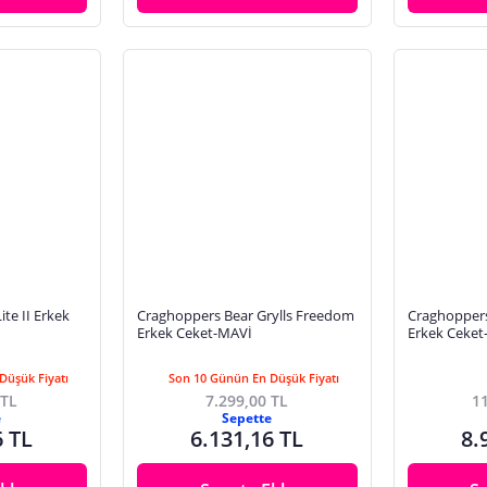
te II Erkek
Craghoppers Bear Grylls Freedom
Craghopper
Erkek Ceket-MAVİ
Erkek Ceket
Düşük Fiyatı
Son 10 Günün En Düşük Fiyatı
 TL
7.299,00 TL
11
e
Sepette
6 TL
6.131,16 TL
8.