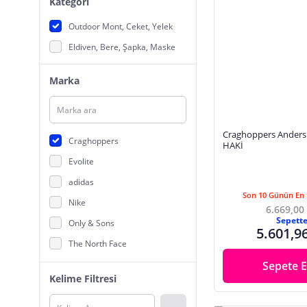
Kategori
Outdoor Mont, Ceket, Yelek
Eldiven, Bere, Şapka, Maske
Marka
Craghoppers Anders 
Craghoppers
HAKİ
Evolite
adidas
Son 10 Günün En 
Nike
6.669,00
Sepett
Only & Sons
5.601,9
The North Face
GHASSY CO.
Sepete E
Kelime Filtresi
Helly Hansen
Jack Wolfskin