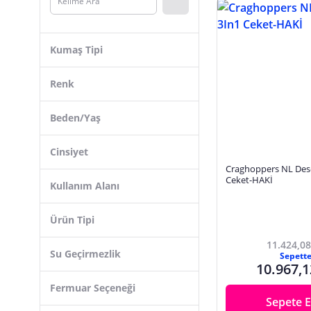
Hannah
Columbia
Kumaş Tipi
Salomon
BAW COMPANY
Renk
Freecamp
Beden/Yaş
Avcı Market
Sturm
Cinsiyet
Lafuma
Craghoppers NL Dese
Ceket-HAKİ
Kullanım Alanı
NorthFace
5.11 Tactical
Ürün Tipi
Montland
11.424,08
Su Geçirmezlik
Sepett
10.967,1
Fermuar Seçeneği
Sepete E