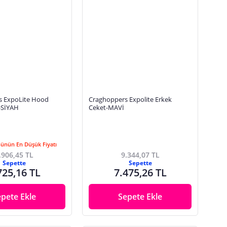
s ExpoLite Hood
Craghoppers Expolite Erkek
-SİYAH
Ceket-MAVİ
Günün En Düşük Fiyatı
.906,45 TL
9.344,07 TL
Sepette
Sepette
725,16 TL
7.475,26 TL
epete Ekle
Sepete Ekle