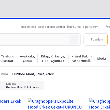
Fır
Hakkımızda
Sıkça Sorulan Sorular
İade Süreci
Siparişlerim
Puanlarım
 Telefonu
Ayakkabı,
Kitap, Kırtasiye,
Kişisel Bakım
Moda
 Aksesuar
Çanta
Hobi, Oyuncak
ve Kozmetik
Giyim
Outdoor Mont, Ceket, Yelek
Kategori
Outdoor Mont, Ceket, Yelek