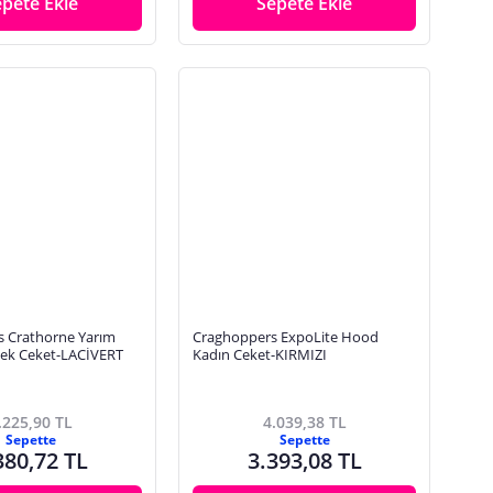
epete Ekle
Sepete Ekle
 Crathorne Yarım
Craghoppers ExpoLite Hood
ek Ceket-LACİVERT
Kadın Ceket-KIRMIZI
.225,90 TL
4.039,38 TL
Sepette
Sepette
380,72 TL
3.393,08 TL