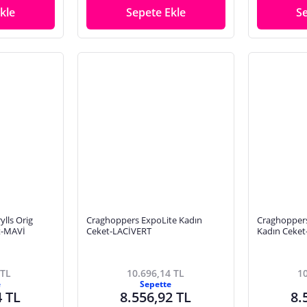
kle
Sepete Ekle
S
lls Orig
Craghoppers ExpoLite Kadın
Craghopper
et-MAVİ
Ceket-LACİVERT
Kadın Ceket
 TL
10.696,14 TL
10
e
Sepette
4 TL
8.556,92 TL
8.