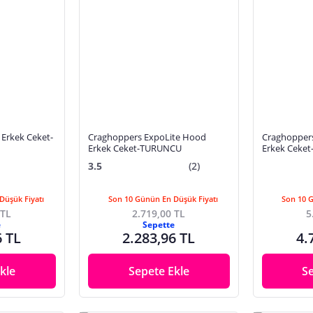
Erkek Ceket-
Craghoppers ExpoLite Hood
Craghopper
Erkek Ceket-TURUNCU
Erkek Ceket
3.5
(2)
Düşük Fiyatı
Son 10 Günün En Düşük Fiyatı
Son 10 
 TL
2.719,00 TL
5
e
Sepette
6 TL
2.283,96 TL
4.
kle
Sepete Ekle
S