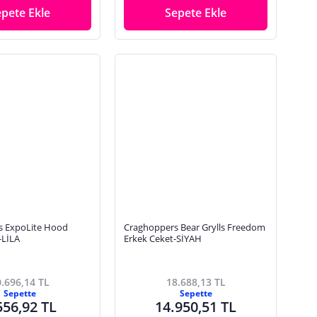
epete Ekle
Sepete Ekle
s ExpoLite Hood
Craghoppers Bear Grylls Freedom
-LİLA
Erkek Ceket-SİYAH
.696,14 TL
18.688,13 TL
Sepette
Sepette
556,92 TL
14.950,51 TL