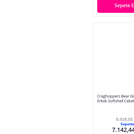
Sepete E
Craghoppers Bear Gry
Erkek Softshell Cek
8.928,05
Sepett
7.142,4