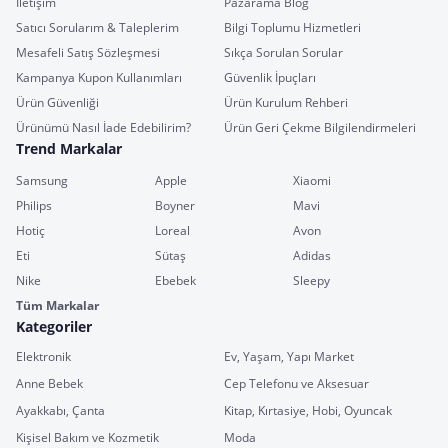
İletişim
Pazarama Blog
Satıcı Sorularım & Taleplerim
Bilgi Toplumu Hizmetleri
Mesafeli Satış Sözleşmesi
Sıkça Sorulan Sorular
Kampanya Kupon Kullanımları
Güvenlik İpuçları
Ürün Güvenliği
Ürün Kurulum Rehberi
Ürünümü Nasıl İade Edebilirim?
Ürün Geri Çekme Bilgilendirmeleri
Trend Markalar
Samsung
Apple
Xiaomi
Philips
Boyner
Mavi
Hotiç
Loreal
Avon
Eti
Sütaş
Adidas
Nike
Ebebek
Sleepy
Tüm Markalar
Kategoriler
Elektronik
Ev, Yaşam, Yapı Market
Anne Bebek
Cep Telefonu ve Aksesuar
Ayakkabı, Çanta
Kitap, Kırtasiye, Hobi, Oyuncak
Kişisel Bakım ve Kozmetik
Moda