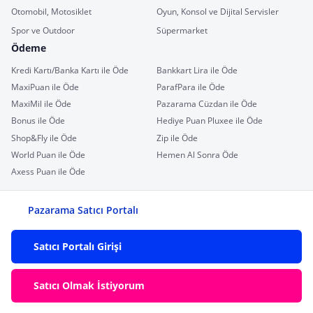
Otomobil, Motosiklet
Oyun, Konsol ve Dijital Servisler
Spor ve Outdoor
Süpermarket
Ödeme
Kredi Kartı/Banka Kartı ile Öde
Bankkart Lira ile Öde
MaxiPuan ile Öde
ParafPara ile Öde
MaxiMil ile Öde
Pazarama Cüzdan ile Öde
Bonus ile Öde
Hediye Puan Pluxee ile Öde
Shop&Fly ile Öde
Zip ile Öde
World Puan ile Öde
Hemen Al Sonra Öde
Axess Puan ile Öde
Pazarama Satıcı Portalı
Satıcı Portalı Girişi
Satıcı Olmak İstiyorum