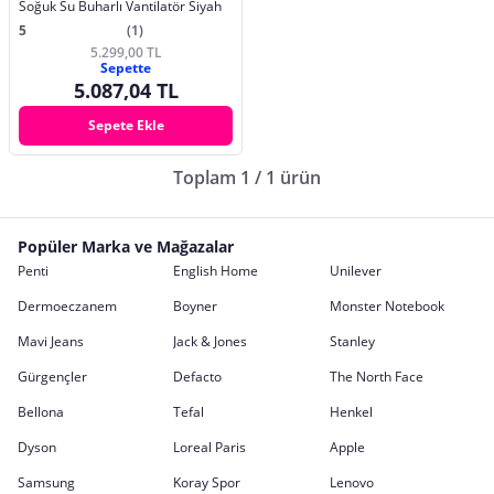
Soğuk Su Buharlı Vantilatör Siyah
5
(1)
5.299,00 TL
Sepette
5.087,04 TL
Sepete Ekle
Toplam 1 / 1 ürün
Popüler Marka ve Mağazalar
Penti
English Home
Unilever
Dermoeczanem
Boyner
Monster Notebook
Mavi Jeans
Jack & Jones
Stanley
Gürgençler
Defacto
The North Face
Bellona
Tefal
Henkel
Dyson
Loreal Paris
Apple
Samsung
Koray Spor
Lenovo