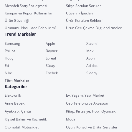
Mesafeli Satış Sözleşmesi
Sıkça Sorulan Sorular
Kampanya Kupon Kullanımları
Güvenlik İpuçları
Ürün Güvenliği
Ürün Kurulum Rehberi
Ürünümü Nasıl İade Edebilirim?
Ürün Geri Çekme Bilgilendirmeleri
Trend Markalar
Samsung
Apple
Xiaomi
Philips
Boyner
Mavi
Hotiç
Loreal
Avon
Eti
Sütaş
Adidas
Nike
Ebebek
Sleepy
Tüm Markalar
Kategoriler
Elektronik
Ev, Yaşam, Yapı Market
Anne Bebek
Cep Telefonu ve Aksesuar
Ayakkabı, Çanta
Kitap, Kırtasiye, Hobi, Oyuncak
Kişisel Bakım ve Kozmetik
Moda
Otomobil, Motosiklet
Oyun, Konsol ve Dijital Servisler