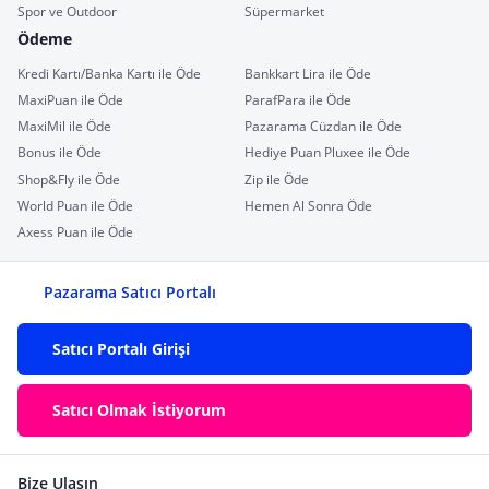
Spor ve Outdoor
Süpermarket
Ödeme
Kredi Kartı/Banka Kartı ile Öde
Bankkart Lira ile Öde
MaxiPuan ile Öde
ParafPara ile Öde
MaxiMil ile Öde
Pazarama Cüzdan ile Öde
Bonus ile Öde
Hediye Puan Pluxee ile Öde
Shop&Fly ile Öde
Zip ile Öde
World Puan ile Öde
Hemen Al Sonra Öde
Axess Puan ile Öde
Pazarama Satıcı Portalı
Satıcı Portalı Girişi
Satıcı Olmak İstiyorum
Bize Ulaşın