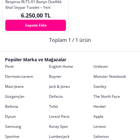
Respirox RLTS-01 Banyo Özellikli
İthal Seyyar Tuvalet – Yeni
6.250,00 TL
Sepete Ekle
Toplam 1 / 1 ürün
Popüler Marka ve Mağazalar
Penti
English Home
Unilever
Dermoeczanem
Boyner
Monster Notebook
Mavi Jeans
Jack & Jones
Stanley
Gürgençler
Defacto
The North Face
Bellona
Tefal
Henkel
Dyson
Loreal Paris
Apple
Samsung
Koray Spor
Lenovo
Sportive
Lumberjack
Salomon