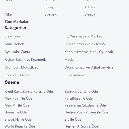
Eti
Sütaş
Adidas
Nike
Ebebek
Sleepy
Tüm Markalar
Kategoriler
Elektronik
Ev, Yaşam, Yapı Market
Anne Bebek
Cep Telefonu ve Aksesuar
Ayakkabı, Çanta
Kitap, Kırtasiye, Hobi, Oyuncak
Kişisel Bakım ve Kozmetik
Moda
Otomobil, Motosiklet
Oyun, Konsol ve Dijital Servisler
Spor ve Outdoor
Süpermarket
Ödeme
Kredi Kartı/Banka Kartı ile Öde
Bankkart Lira ile Öde
MaxiPuan ile Öde
ParafPara ile Öde
MaxiMil ile Öde
Pazarama Cüzdan ile Öde
Bonus ile Öde
Hediye Puan Pluxee ile Öde
Shop&Fly ile Öde
Zip ile Öde
World Puan ile Öde
Hemen Al Sonra Öde