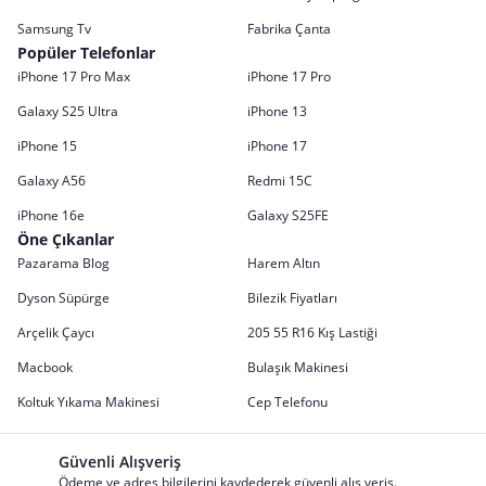
Samsung Tv
Fabrika Çanta
Popüler Telefonlar
iPhone 17 Pro Max
iPhone 17 Pro
Galaxy S25 Ultra
iPhone 13
iPhone 15
iPhone 17
Galaxy A56
Redmi 15C
iPhone 16e
Galaxy S25FE
Öne Çıkanlar
Pazarama Blog
Harem Altın
Dyson Süpürge
Bilezik Fiyatları
Arçelik Çaycı
205 55 R16 Kış Lastiği
Macbook
Bulaşık Makinesi
Koltuk Yıkama Makinesi
Cep Telefonu
Güvenli Alışveriş
Ödeme ve adres bilgilerini kaydederek güvenli alış veriş.