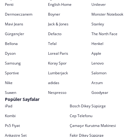
Penti
English Home
Unilever
Dermoeczanem
Boyner
Monster Notebook
Mavi Jeans
Jack & Jones
Stanley
Gürgençler
Defacto
The North Face
Bellona
Tefal
Henkel
Dyson
Loreal Paris
Apple
Samsung
Koray Spor
Lenovo
Sportive
Lumberjack
Salomon
Nike
adidas
Arzum
Suwen
Nespresso
Goodyear
Popüler Sayfalar
iPad
Bosch Dikey Süpürge
Kombi
Cep Telefonu
Ps5 Fiyat
Çamaşır Kurutma Makinesi
Ankastre Set
Fakir Dikey Süpürge