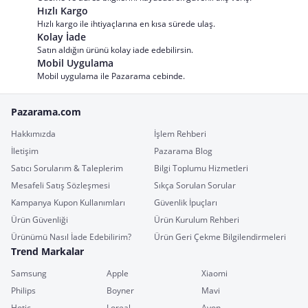
Hızlı Kargo
Hızlı kargo ile ihtiyaçlarına en kısa sürede ulaş.
Kolay İade
Satın aldığın ürünü kolay iade edebilirsin.
Mobil Uygulama
Mobil uygulama ile Pazarama cebinde.
Pazarama.com
Hakkımızda
İşlem Rehberi
İletişim
Pazarama Blog
Satıcı Sorularım & Taleplerim
Bilgi Toplumu Hizmetleri
Mesafeli Satış Sözleşmesi
Sıkça Sorulan Sorular
Kampanya Kupon Kullanımları
Güvenlik İpuçları
Ürün Güvenliği
Ürün Kurulum Rehberi
Ürünümü Nasıl İade Edebilirim?
Ürün Geri Çekme Bilgilendirmeleri
Trend Markalar
Samsung
Apple
Xiaomi
Philips
Boyner
Mavi
Hotiç
Loreal
Avon