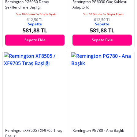
Remington PG6030 Detay
Remington PG6030 Güç Kablosu
Şekillendirme Başlığı
Adaptörlü
Son 10 Günün En Düşük Fiyatı
Son 10 Günün En Düşük Fiyatı
612,50 TL
612,50 TL
Sepette
Sepette
581,88 TL
581,88 TL
Sepete Ekle
Sepete Ekle
Remington XF8505 / XF9705 Tıraş
Remington PG780 - Ana Başlık
Başlığı