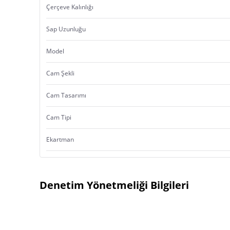
Çerçeve Kalınlığı
Sap Uzunluğu
Model
Cam Şekli
Cam Tasarımı
Cam Tipi
Ekartman
Denetim Yönetmeliği Bilgileri
Ürün Menşei:
Türkiye’de Yerleşik İmalatçı