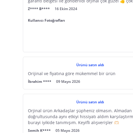
garanti belgesi ile gönderildi orjinal çok güzel 👍 
Z**** B****
16 Ekim 2024
Kullanıcı Fotoğrafları
Ürünü satın aldı
Orijinal ve fiyatına göre mükemmel bir ürün
İbrahim ****
09 Mayıs 2026
Ürünü satın aldı
Orjinal ürün Arkadaşlar şüpheniz olmasın. Almadan ö
doğrultusunda aynı etkiyi hissiyatı aldım karşılaştı
burayi iyikide tanımışım. Keyifli alışverişler 🫶🏻
Semih K****
05 Mayıs 2026