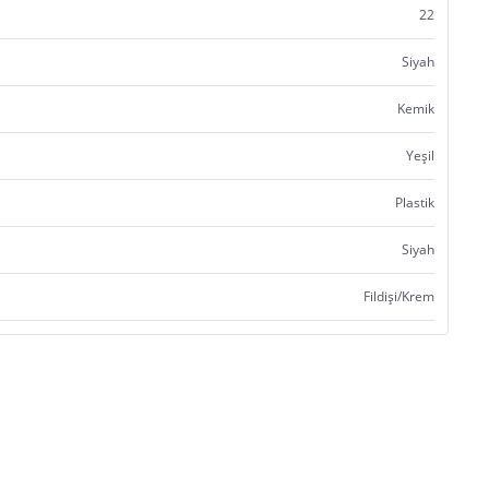
22
Siyah
Kemik
Yeşil
Plastik
Siyah
Fildişi/Krem
Satıcı bilgi girişi yapmamıştır.