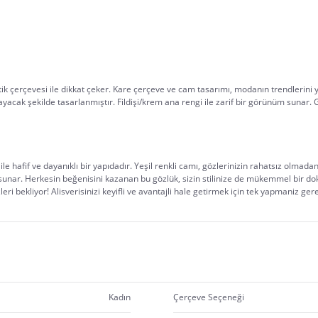
stik çerçevesi ile dikkat çeker. Kare çerçeve ve cam tasarımı, modanın trendlerini 
acak şekilde tasarlanmıştır. Fildişi/krem ana rengi ile zarif bir görünüm sunar. 
ile hafif ve dayanıklı bir yapıdadır. Yeşil renkli camı, gözlerinizin rahatsız olmadan
da sunar. Herkesin beğenisini kazanan bu gözlük, sizin stilinize de mükemmel bir do
eri bekliyor! Alisverisinizi keyifli ve avantajli hale getirmek için tek yapmaniz ger
Kadın
Çerçeve Seçeneği