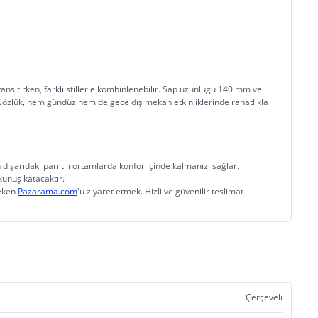
yansıtırken, farklı stillerle kombinlenebilir. Sap uzunluğu 140 mm ve 
Gözlük, hem gündüz hem de gece dış mekan etkinliklerinde rahatlıkla 
 dışarıdaki parıltılı ortamlarda konfor içinde kalmanızı sağlar. 
kunuş katacaktır.
eken 
Pazarama.com
'u ziyaret etmek. Hizli ve güvenilir teslimat 
Çerçeveli