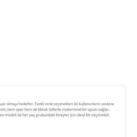
ar olmayı hedefler. Farklı renk seçenekleri ile kullanıcıların zevkine 
ımı, hem spor hem de klasik stillerle mükemmel bir uyum sağlar. 
x modeli ile her yaş grubundaki bireyler için ideal bir seçenektir.