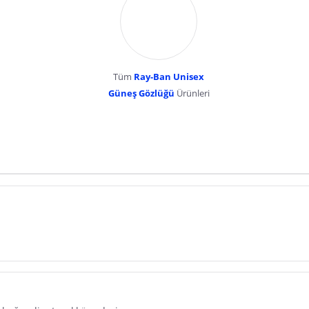
Tüm
Ray-Ban Unisex
Güneş Gözlüğü
Ürünleri
dır. Pazarama, bu içeriklerden dolayı herhangi bir sorumluluk kabul etmemektedir.