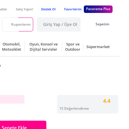
Pazarama Plus
satlar
Satış Yapın!
Destek Ol
Favorilerim
Giriş Yap / Üye Ol
Sepetim
Kuponlarım
Otomobil,
Oyun, Konsol ve
Spor ve
Süpermarket
Motosiklet
Dijital Servisler
Outdoor
ü
4.4
15 Değerlendirme
Sepete Ekle