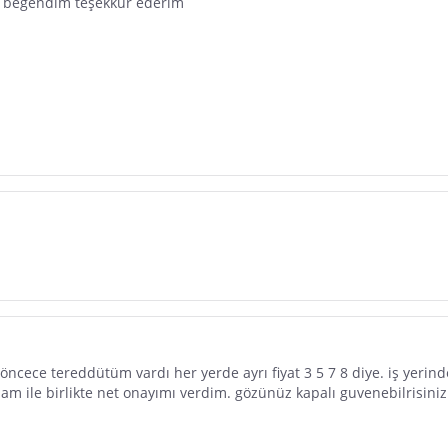
çok beğendim teşekkür ederim
ncece tereddütüm vardı her yerde ayrı fiyat 3 5 7 8 diye. iş yerin
rmam ile birlikte net onayımı verdim. gözünüz kapalı guvenebilrisin