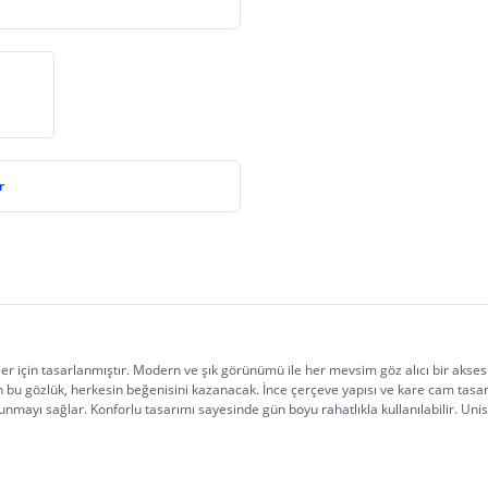
r
yler için tasarlanmıştır. Modern ve şık görünümü ile her mevsim göz alıcı bir aksesu
 bu gözlük, herkesin beğenisini kazanacak. İnce çerçeve yapısı ve kare cam tasar
mayı sağlar. Konforlu tasarımı sayesinde gün boyu rahatlıkla kullanılabilir. Unise