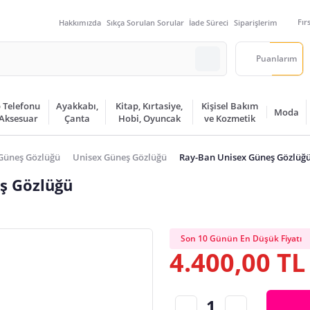
Fır
Hakkımızda
Sıkça Sorulan Sorular
İade Süreci
Siparişlerim
Puanlarım
 Telefonu
Ayakkabı,
Kitap, Kırtasiye,
Kişisel Bakım
Moda
 Aksesuar
Çanta
Hobi, Oyuncak
ve Kozmetik
Güneş Gözlüğü
Unisex Güneş Gözlüğü
Ray-Ban Unisex Güneş Gözlüğ
ş Gözlüğü
Son 10 Günün En Düşük Fiyatı
4.400,00 TL