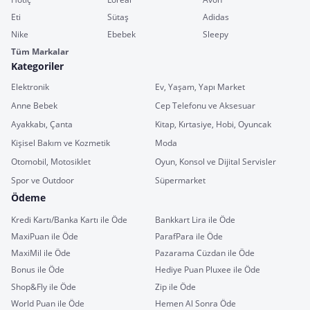
Eti
Sütaş
Adidas
Nike
Ebebek
Sleepy
Tüm Markalar
Kategoriler
Elektronik
Ev, Yaşam, Yapı Market
Anne Bebek
Cep Telefonu ve Aksesuar
Ayakkabı, Çanta
Kitap, Kırtasiye, Hobi, Oyuncak
Kişisel Bakım ve Kozmetik
Moda
Otomobil, Motosiklet
Oyun, Konsol ve Dijital Servisler
Spor ve Outdoor
Süpermarket
Ödeme
Kredi Kartı/Banka Kartı ile Öde
Bankkart Lira ile Öde
MaxiPuan ile Öde
ParafPara ile Öde
MaxiMil ile Öde
Pazarama Cüzdan ile Öde
Bonus ile Öde
Hediye Puan Pluxee ile Öde
Shop&Fly ile Öde
Zip ile Öde
World Puan ile Öde
Hemen Al Sonra Öde