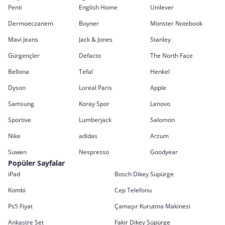
Penti
English Home
Unilever
Dermoeczanem
Boyner
Monster Notebook
Mavi Jeans
Jack & Jones
Stanley
Gürgençler
Defacto
The North Face
Bellona
Tefal
Henkel
Dyson
Loreal Paris
Apple
Samsung
Koray Spor
Lenovo
Sportive
Lumberjack
Salomon
Nike
adidas
Arzum
Suwen
Nespresso
Goodyear
Popüler Sayfalar
iPad
Bosch Dikey Süpürge
Kombi
Cep Telefonu
Ps5 Fiyat
Çamaşır Kurutma Makinesi
Ankastre Set
Fakir Dikey Süpürge