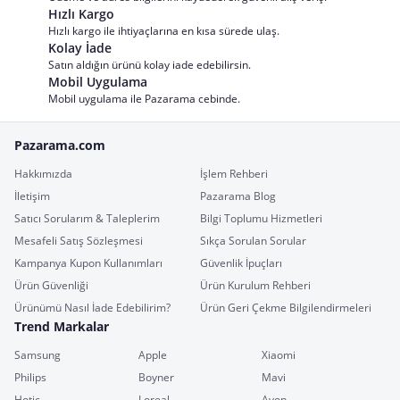
Hızlı Kargo
Hızlı kargo ile ihtiyaçlarına en kısa sürede ulaş.
Kolay İade
Satın aldığın ürünü kolay iade edebilirsin.
Mobil Uygulama
Mobil uygulama ile Pazarama cebinde.
Pazarama.com
Hakkımızda
İşlem Rehberi
İletişim
Pazarama Blog
Satıcı Sorularım & Taleplerim
Bilgi Toplumu Hizmetleri
Mesafeli Satış Sözleşmesi
Sıkça Sorulan Sorular
Kampanya Kupon Kullanımları
Güvenlik İpuçları
Ürün Güvenliği
Ürün Kurulum Rehberi
Ürünümü Nasıl İade Edebilirim?
Ürün Geri Çekme Bilgilendirmeleri
Trend Markalar
Samsung
Apple
Xiaomi
Philips
Boyner
Mavi
Hotiç
Loreal
Avon