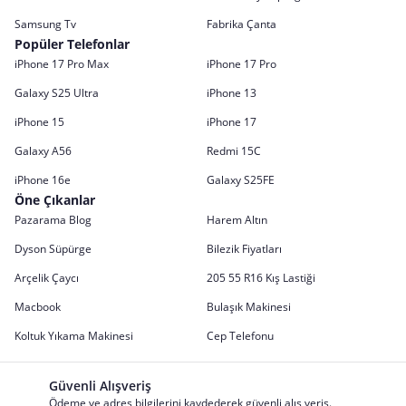
Samsung Tv
Fabrika Çanta
Popüler Telefonlar
iPhone 17 Pro Max
iPhone 17 Pro
Galaxy S25 Ultra
iPhone 13
iPhone 15
iPhone 17
Galaxy A56
Redmi 15C
iPhone 16e
Galaxy S25FE
Öne Çıkanlar
Pazarama Blog
Harem Altın
Dyson Süpürge
Bilezik Fiyatları
Arçelik Çaycı
205 55 R16 Kış Lastiği
Macbook
Bulaşık Makinesi
Koltuk Yıkama Makinesi
Cep Telefonu
Güvenli Alışveriş
Ödeme ve adres bilgilerini kaydederek güvenli alış veriş.