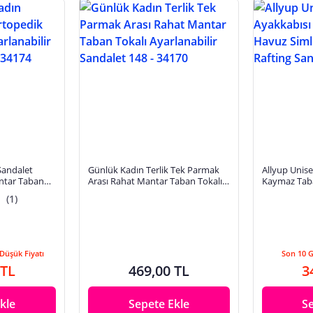
Sandalet
Günlük Kadın Terlik Tek Parmak
Allyup Unise
ntar Taban
Arası Rahat Mantar Taban Tokalı
Kaymaz Taba
kalı Cırtlı
Ayarlanabilir Sandalet 148 - 34170
Simsiz-Şeffaf
(1)
130
Düşük Fiyatı
Son 10 
 TL
469,00 TL
3
kle
Sepete Ekle
S