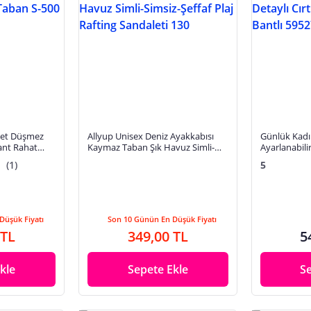
let Düşmez
Allyup Unisex Deniz Ayakkabısı
Günlük Kadı
Bant Rahat
Kaymaz Taban Şık Havuz Simli-
Ayarlanabilir
Simsiz-Şeffaf Plaj Rafting Sandaleti
Cırtlı Tırtık
(1)
5
130
Düşük Fiyatı
Son 10 Günün En Düşük Fiyatı
 TL
349,00 TL
5
kle
Sepete Ekle
S