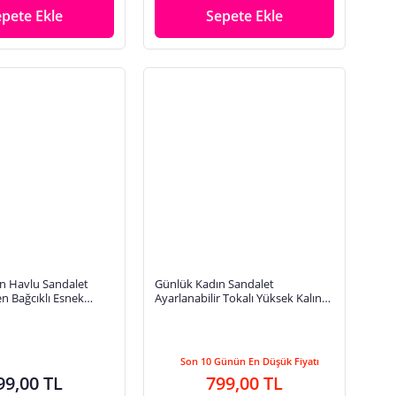
epete Ekle
Sepete Ekle
n Havlu Sandalet
Günlük Kadın Sandalet
en Bağcıklı Esnek
Ayarlanabilir Tokalı Yüksek Kalın
ksek Topuklu
Topuklu Tırtıklı Tabanlı Bantlı 269
2
Son 10 Günün En Düşük Fiyatı
99,00 TL
799,00 TL