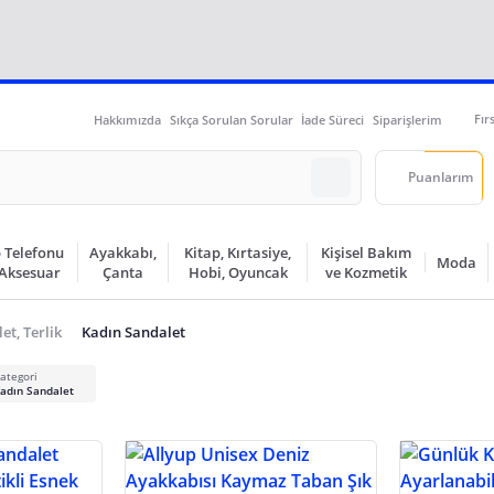
Fır
Hakkımızda
Sıkça Sorulan Sorular
İade Süreci
Siparişlerim
Puanlarım
 Telefonu
Ayakkabı,
Kitap, Kırtasiye,
Kişisel Bakım
Moda
 Aksesuar
Çanta
Hobi, Oyuncak
ve Kozmetik
et, Terlik
Kadın Sandalet
ategori
adın Sandalet