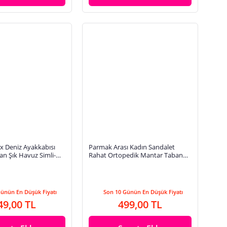
x Deniz Ayakkabısı
Parmak Arası Kadın Sandalet
n Şık Havuz Simli-
Rahat Ortopedik Mantar Taban
 Plaj Rafting Sandaleti
Ayarlanabilir Metal Tokalı Cırtlı
34174
Günün En Düşük Fiyatı
Son 10 Günün En Düşük Fiyatı
49,00 TL
499,00 TL