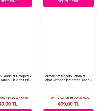
epete Ekle
Sepete Ekle
n Sandalet Ortopedik
Parmak Arası Kadın Sandalet
 Taban Bilekten Cırtlı
Rahat Ortopedik Mantar Taban
abı 15211
Ayarlanabilir Metal Tokalı Cırtlı
34174
Günün En Düşük Fiyatı
Son 10 Günün En Düşük Fiyatı
49,00 TL
499,00 TL