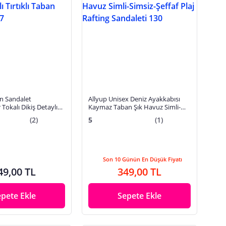
n Sandalet
Allyup Unisex Deniz Ayakkabısı
 Tokalı Dikiş Detaylı
Kaymaz Taban Şık Havuz Simli-
lı Taban Bantlı 59527
Simsiz-Şeffaf Plaj Rafting Sandaleti
(2)
5
(1)
130
Son 10 Günün En Düşük Fiyatı
49,00 TL
349,00 TL
epete Ekle
Sepete Ekle