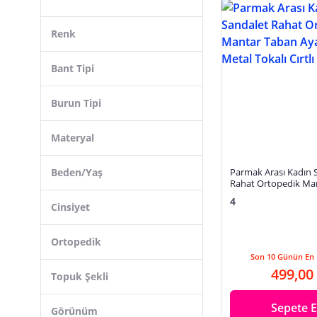
Eclipse
ZenaLook
Renk
Aska Shoes
McDark
Bant Tipi
Muya
Burun Tipi
Guess
İnfon Ayakkabı
Materyal
ElloLita
Beden/Yaş
Parmak Arası Kadın 
Bueno Shoes
Rahat Ortopedik Ma
Pierre Cardin
Ayarlanabilir Metal To
4
34174
Cinsiyet
Çaçaroz
Ortopedik
Son 10 Günün En 
499,00
Topuk Şekli
Sepete E
Görünüm