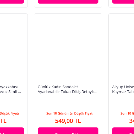
Ayakkabısı
Günlük Kadın Sandalet
Allyup Unise
vuz Simli-
Ayarlanabilir Tokalı Dikiş Detaylı
Kaymaz Taba
fting Sandaleti
Cırtlı Tırtıklı Taban Bantlı 59527
Simsiz-Şeffaf
130
Düşük Fiyatı
Son 10 Günün En Düşük Fiyatı
Son 10 
 TL
549,00 TL
3