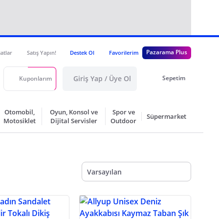
Pazarama Plus
satlar
Satış Yapın!
Destek Ol
Favorilerim
Giriş Yap / Üye Ol
Sepetim
Kuponlarım
Otomobil,
Oyun, Konsol ve
Spor ve
Süpermarket
Motosiklet
Dijital Servisler
Outdoor
Varsayılan