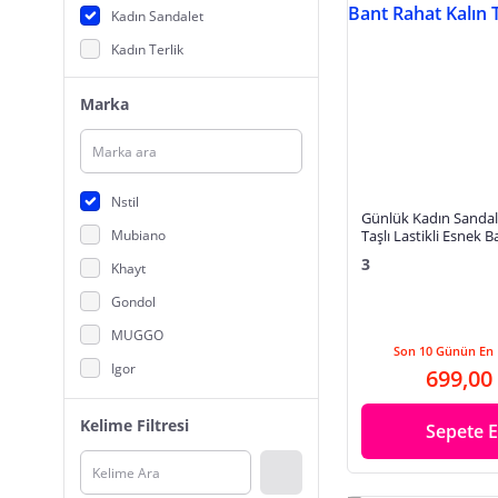
Kadın Sandalet
Kadın Terlik
Marka
Nstil
Günlük Kadın Sanda
Mubiano
Taşlı Lastikli Esnek 
Kalın Taban S-500
3
Khayt
Gondol
MUGGO
Son 10 Günün En 
Igor
699,00
Munshoe
Kelime Filtresi
Sepete E
Ispartalılar
Moovimente