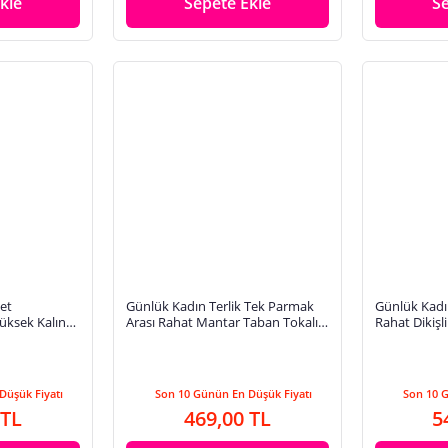
kle
Sepete Ekle
S
et
Günlük Kadın Terlik Tek Parmak
Günlük Kadı
Yüksek Kalın
Arası Rahat Mantar Taban Tokalı
Rahat Dikişli
lı Bantlı 269
Ayarlanabilir Sandalet 148 - 34170
Hafif Ayakk
Düşük Fiyatı
Son 10 Günün En Düşük Fiyatı
Son 10 
 TL
469,00 TL
5