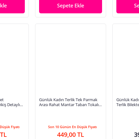
kle
Sepete Ekle
S
et
Günlük Kadın Terlik Tek Parmak
Günlük Kadı
ikiş Detaylı
Arası Rahat Mantar Taban Tokalı
Terlik Bilekt
antlı 59527
Ayarlanabilir Sandalet 147
Yumuşak Yü
Ayakkabı 13
Düşük Fiyatı
Son 10 Günün En Düşük Fiyatı
 TL
449,00 TL
3