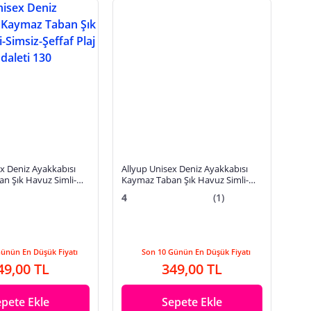
x Deniz Ayakkabısı
Allyup Unisex Deniz Ayakkabısı
n Şık Havuz Simli-
Kaymaz Taban Şık Havuz Simli-
 Plaj Rafting Sandaleti
Simsiz-Şeffaf Plaj Rafting Sandaleti
4
(1)
130
Günün En Düşük Fiyatı
Son 10 Günün En Düşük Fiyatı
49,00 TL
349,00 TL
epete Ekle
Sepete Ekle