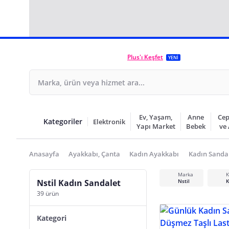
Plus'ı Keşfet
YENİ
Ev, Yaşam,
Anne
Cep
Kategoriler
Elektronik
Yapı Market
Bebek
ve
Anasayfa
Ayakkabı, Çanta
Kadın Ayakkabı
Kadın Sandal
Marka
K
Nstil Kadın Sandalet
Nstil
K
39 ürün
Kategori