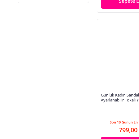
Sepete E
Günlük Kadın Sandal
Ayarlanabilir Tokalı 
Topuklu Tırtıklı Taban
Son 10 Günün En 
799,00