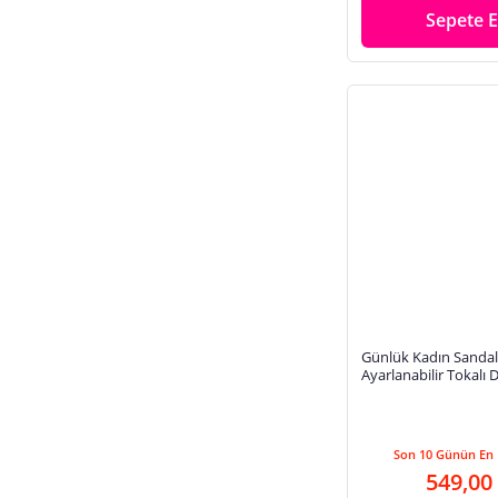
Sepete E
Günlük Kadın Sandal
Ayarlanabilir Tokalı D
Cırtlı Tırtıklı Taban B
Son 10 Günün En 
549,00