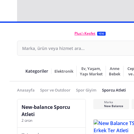
Plus'ı Keşfet
YENİ
Ev, Yaşam,
Anne
Cep
Kategoriler
Elektronik
Yapı Market
Bebek
ve
Anasayfa
Spor ve Outdoor
Spor Giyim
Sporcu Atleti
Marka
New-balance Sporcu
New Balance
Atleti
2 ürün