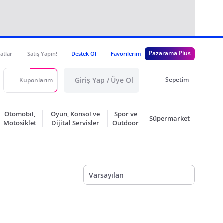
Pazarama Plus
satlar
Satış Yapın!
Destek Ol
Favorilerim
Giriş Yap / Üye Ol
Sepetim
Kuponlarım
Otomobil,
Oyun, Konsol ve
Spor ve
Süpermarket
Motosiklet
Dijital Servisler
Outdoor
Varsayılan