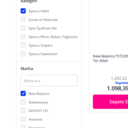
Kategori
Sporcu Atleti
Çanta ve Aksesuar
Spor Eşofman Altı
Sporcu Mont, Kaban, Yağmurluk
Sporcu Sütyeni
Sporcu Sweatshirt
New Balance TST220
Ter Atleti
Sporcu Şort
Marka
Sporcu Taytı
1.292,22
Sporcu Tişört
Sepett
1.098,3
New Balance
Sepete E
Galatasaray
GHASSY CO.
Hummel
Slazenger