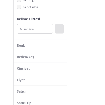
Sedef Yıldız
TUTKU İTH.
Kelime Filtresi
TOMMYLIFE
Under Armour
FREEYEZ
Tutku Elit
Renk
DoReMi
Billabong
Beden/Yaş
adidas
Cinsiyet
Quiksilver
Kappa
Fiyat
Umbro
Satıcı
Nike
Puma
Satıcı Tipi