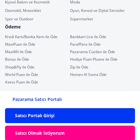
Kişisel Bakım ve Kozmetik
Moda
Otomobil, Motosiklet
Oyun, Konsol ve Dijital Servisler
Spor ve Outdoor
Süpermarket
Ödeme
Kredi Kartı/Banka Kartı ile Öde
Bankkart Lira ile Öde
MaxiPuan ile Öde
ParafPara ile Öde
MaxiMil ile Öde
Pazarama Cüzdan ile Öde
Bonus ile Öde
Hediye Puan Pluxee ile Öde
Shop&Fly ile Öde
Zip ile Öde
World Puan ile Öde
Hemen Al Sonra Öde
Axess Puan ile Öde
Pazarama Satıcı Portalı
Satıcı Portalı Girişi
Satıcı Olmak İstiyorum