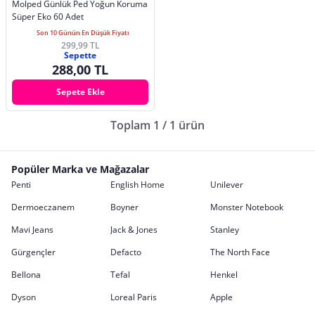
Molped Günlük Ped Yoğun Koruma
Süper Eko 60 Adet
Son 10 Günün En Düşük Fiyatı
299,99 TL
Sepette
288,00 TL
Sepete Ekle
Toplam 1 / 1 ürün
Popüler Marka ve Mağazalar
Penti
English Home
Unilever
Dermoeczanem
Boyner
Monster Notebook
Mavi Jeans
Jack & Jones
Stanley
Gürgençler
Defacto
The North Face
Bellona
Tefal
Henkel
Dyson
Loreal Paris
Apple