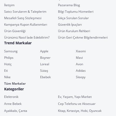
İletişim
Pazarama Blog
Satıcı Sorularım & Taleplerim
Bilgi Toplumu Hizmetleri
Mesafeli Satış Sözleşmesi
Sıkça Sorulan Sorular
Kampanya Kupon Kullanımları
Güvenlik İpuçları
Ürün Güvenliği
Ürün Kurulum Rehberi
Ürünümü Nasıl İade Edebilirim?
Ürün Geri Çekme Bilgilendirmeleri
Trend Markalar
Samsung
Apple
Xiaomi
Philips
Boyner
Mavi
Hotiç
Loreal
Avon
Eti
Sütaş
Adidas
Nike
Ebebek
Sleepy
Tüm Markalar
Kategoriler
Elektronik
Ev, Yaşam, Yapı Market
Anne Bebek
Cep Telefonu ve Aksesuar
Ayakkabı, Çanta
Kitap, Kırtasiye, Hobi, Oyuncak