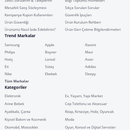
Satıcı Sorularım & Taleplerim
Bilgi Toplumu Hizmetleri
Mesafeli Satış Sözleşmesi
Sıkça Sorulan Sorular
Kampanya Kupon Kullanımları
Güvenlik İpuçları
Ürün Güvenliği
Ürün Kurulum Rehberi
Ürünümü Nasıl İade Edebilirim?
Ürün Geri Çekme Bilgilendirmeleri
Trend Markalar
Samsung
Apple
Xiaomi
Philips
Boyner
Mavi
Hotiç
Loreal
Avon
Eti
Sütaş
Adidas
Nike
Ebebek
Sleepy
Tüm Markalar
Kategoriler
Elektronik
Ev, Yaşam, Yapı Market
Anne Bebek
Cep Telefonu ve Aksesuar
Ayakkabı, Çanta
Kitap, Kırtasiye, Hobi, Oyuncak
Kişisel Bakım ve Kozmetik
Moda
Otomobil, Motosiklet
Oyun, Konsol ve Dijital Servisler