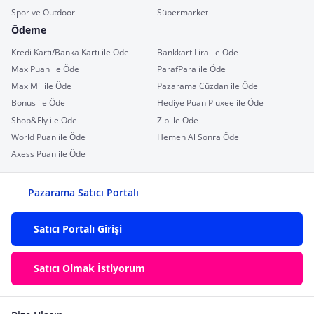
Spor ve Outdoor
Süpermarket
Ödeme
Kredi Kartı/Banka Kartı ile Öde
Bankkart Lira ile Öde
MaxiPuan ile Öde
ParafPara ile Öde
MaxiMil ile Öde
Pazarama Cüzdan ile Öde
Bonus ile Öde
Hediye Puan Pluxee ile Öde
Shop&Fly ile Öde
Zip ile Öde
World Puan ile Öde
Hemen Al Sonra Öde
Axess Puan ile Öde
Pazarama Satıcı Portalı
Satıcı Portalı Girişi
Satıcı Olmak İstiyorum