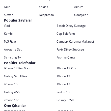
Nike
adidas
Arzum
Suwen
Nespresso
Goodyear
Popüler Sayfalar
iPad
Bosch Dikey Süpürge
Kombi
Cep Telefonu
Ps5 Fiyat
Çamaşır Kurutma Makinesi
Ankastre Set
Fakir Dikey Süpürge
Samsung Tv
Fabrika Çanta
Popüler Telefonlar
iPhone 17 Pro Max
iPhone 17 Pro
Galaxy S25 Ultra
iPhone 13
iPhone 15
iPhone 17
Galaxy A56
Redmi 15C
iPhone 16e
Galaxy S25FE
Öne Çıkanlar
Pazarama Blog
Harem Altın