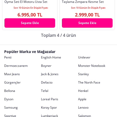
Oyma Seti El Motoru Usta Set
Taşlama Zımpara Kesme Set
Son 10 Günün En Düşük Fiyatı
Son 10 Günün En Düşük Fiyatı
6.995,00 TL
2.999,00 TL
Sepete Ekle
Sepete Ekle
Toplam 4 / 4 ürün
Popüler Marka ve Mağazalar
Penti
English Home
Unilever
Dermoeczanem
Boyner
Monster Notebook
Mavi Jeans
Jack & Jones
Stanley
Gürgençler
Defacto
The North Face
Bellona
Tefal
Henkel
Dyson
Loreal Paris
Apple
Samsung
Koray Spor
Lenovo
Sportive
Lumberjack
Salomon