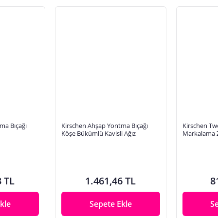
ma Bıçağı
Kirschen Ahşap Yontma Bıçağı
Kirschen Tw
Köşe Bükümlü Kavisli Ağız
Markalama Z
3 TL
1.461,46 TL
8
kle
Sepete Ekle
S