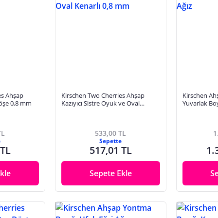
es Ahşap
Kirschen Two Cherries Ahşap
Kirschen Ah
 Köşe 0,8 mm
Kazıyıcı Sistre Oyuk ve Oval
Yuvarlak Bo
Kenarlı 0,8 mm
TL
533,00 TL
1
e
Sepette
 TL
517,01 TL
1.
kle
Sepete Ekle
S