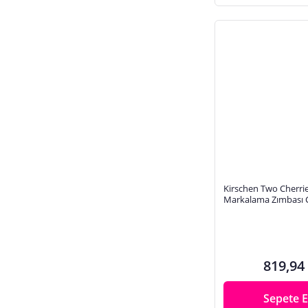
Kirschen Two Cherri
Markalama Zımbası 
819,94
Sepete E