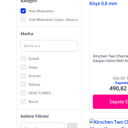
Kategori
Hobi Makineleri
Hobi Makineleri Uçları, Aksesuarları
Marka
Kirschen Two Cherri
Einhell
Kazıyıcı Sistre Dört
Attlas
Dremel
506,00 
Sepett
Stilmax
490,82
DEKO TURKEY
Sepete E
Bosch
Rox Wood
Kelime Filtresi
Topshop
MoonShop