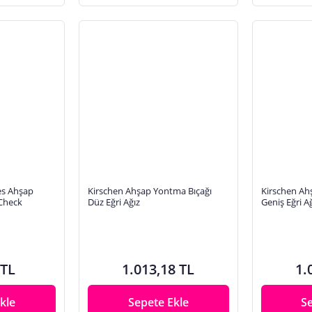
es Ahşap
Kirschen Ahşap Yontma Bıçağı
Kirschen Ah
Check
Düz Eğri Ağız
Geniş Eğri A
 TL
1.013,18 TL
1.
kle
Sepete Ekle
S