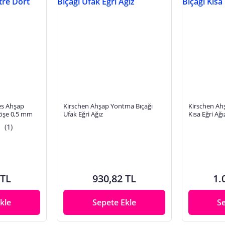
es Ahşap
Kirschen Ahşap Yontma Bıçağı
Kirschen Ah
 Köşe 0,5 mm
Ufak Eğri Ağız
Kısa Eğri Ağı
(1)
 TL
930,82 TL
1.
kle
Sepete Ekle
S