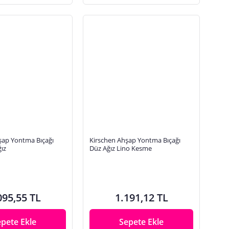
şap Yontma Bıçağı
Kirschen Ahşap Yontma Bıçağı
ğız
Düz Ağız Lino Kesme
095,55 TL
1.191,12 TL
epete Ekle
Sepete Ekle