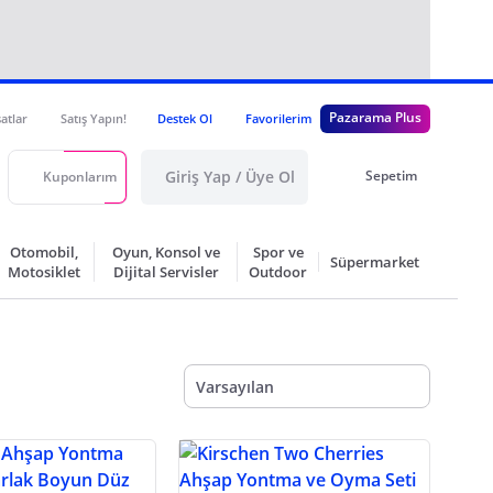
Pazarama Plus
satlar
Satış Yapın!
Destek Ol
Favorilerim
Giriş Yap / Üye Ol
Sepetim
Kuponlarım
Otomobil,
Oyun, Konsol ve
Spor ve
Süpermarket
Motosiklet
Dijital Servisler
Outdoor
Varsayılan