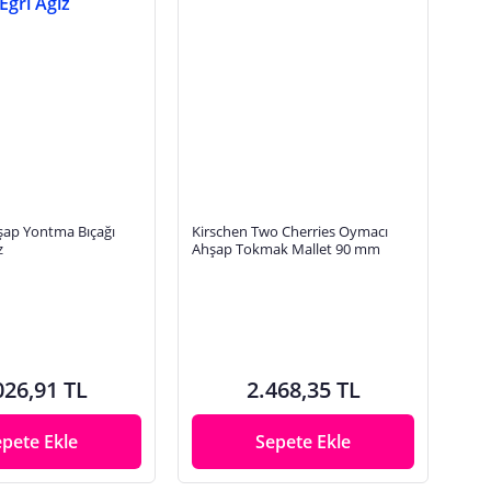
şap Yontma Bıçağı
Kirschen Two Cherries Oymacı
z
Ahşap Tokmak Mallet 90 mm
026,91 TL
2.468,35 TL
epete Ekle
Sepete Ekle