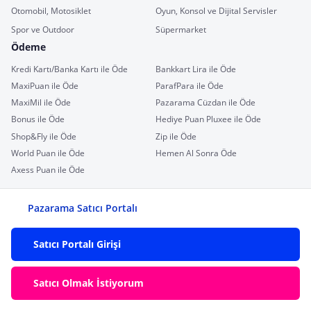
Otomobil, Motosiklet
Oyun, Konsol ve Dijital Servisler
Spor ve Outdoor
Süpermarket
Ödeme
Kredi Kartı/Banka Kartı ile Öde
Bankkart Lira ile Öde
MaxiPuan ile Öde
ParafPara ile Öde
MaxiMil ile Öde
Pazarama Cüzdan ile Öde
Bonus ile Öde
Hediye Puan Pluxee ile Öde
Shop&Fly ile Öde
Zip ile Öde
World Puan ile Öde
Hemen Al Sonra Öde
Axess Puan ile Öde
Pazarama Satıcı Portalı
Satıcı Portalı Girişi
Satıcı Olmak İstiyorum