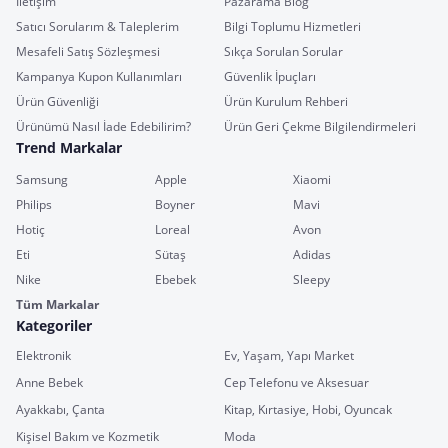
İletişim
Pazarama Blog
Satıcı Sorularım & Taleplerim
Bilgi Toplumu Hizmetleri
Mesafeli Satış Sözleşmesi
Sıkça Sorulan Sorular
Kampanya Kupon Kullanımları
Güvenlik İpuçları
Ürün Güvenliği
Ürün Kurulum Rehberi
Ürünümü Nasıl İade Edebilirim?
Ürün Geri Çekme Bilgilendirmeleri
Trend Markalar
Samsung
Apple
Xiaomi
Philips
Boyner
Mavi
Hotiç
Loreal
Avon
Eti
Sütaş
Adidas
Nike
Ebebek
Sleepy
Tüm Markalar
Kategoriler
Elektronik
Ev, Yaşam, Yapı Market
Anne Bebek
Cep Telefonu ve Aksesuar
Ayakkabı, Çanta
Kitap, Kırtasiye, Hobi, Oyuncak
Kişisel Bakım ve Kozmetik
Moda