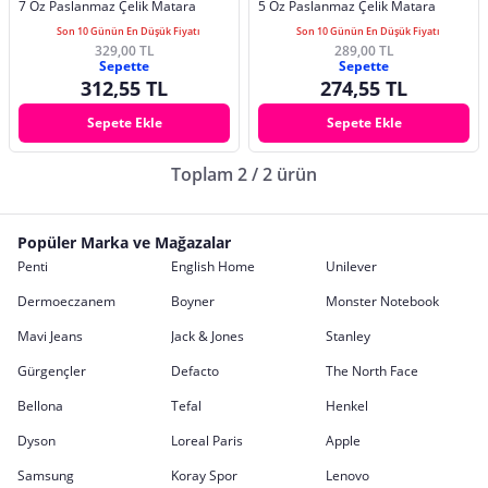
7 Oz Paslanmaz Çelik Matara
5 Oz Paslanmaz Çelik Matara
Son 10 Günün En Düşük Fiyatı
Son 10 Günün En Düşük Fiyatı
329,00 TL
289,00 TL
Sepette
Sepette
312,55 TL
274,55 TL
Sepete Ekle
Sepete Ekle
Toplam 2 / 2 ürün
Popüler Marka ve Mağazalar
Penti
English Home
Unilever
Dermoeczanem
Boyner
Monster Notebook
Mavi Jeans
Jack & Jones
Stanley
Gürgençler
Defacto
The North Face
Bellona
Tefal
Henkel
Dyson
Loreal Paris
Apple
Samsung
Koray Spor
Lenovo