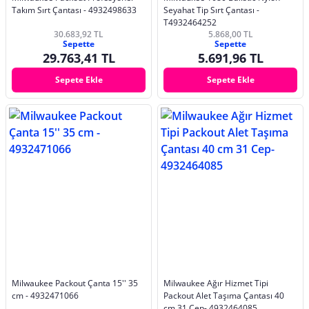
Takım Sırt Çantası - 4932498633
Seyahat Tip Sırt Çantası -
T4932464252
30.683,92 TL
5.868,00 TL
Sepette
Sepette
29.763,41 TL
5.691,96 TL
Sepete Ekle
Sepete Ekle
Milwaukee Packout Çanta 15'' 35
Milwaukee Ağır Hizmet Tipi
cm - 4932471066
Packout Alet Taşıma Çantası 40
cm 31 Cep- 4932464085