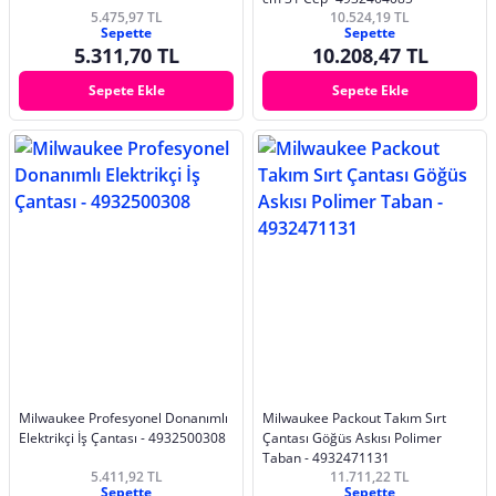
5.475,97 TL
10.524,19 TL
Sepette
Sepette
5.311,70 TL
10.208,47 TL
Sepete Ekle
Sepete Ekle
Milwaukee Profesyonel Donanımlı
Milwaukee Packout Takım Sırt
Elektrikçi İş Çantası - 4932500308
Çantası Göğüs Askısı Polimer
Taban - 4932471131
5.411,92 TL
11.711,22 TL
Sepette
Sepette