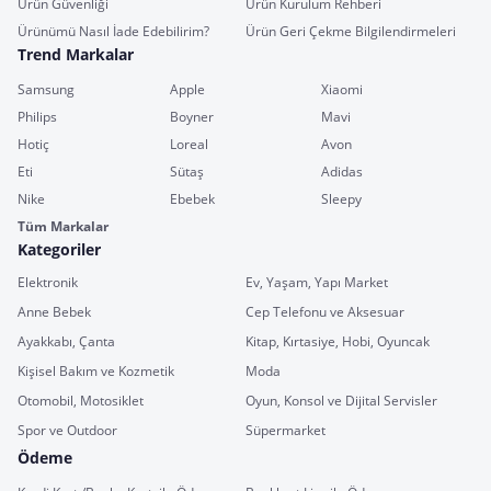
Ürün Güvenliği
Ürün Kurulum Rehberi
Ürünümü Nasıl İade Edebilirim?
Ürün Geri Çekme Bilgilendirmeleri
Trend Markalar
Samsung
Apple
Xiaomi
Philips
Boyner
Mavi
Hotiç
Loreal
Avon
Eti
Sütaş
Adidas
Nike
Ebebek
Sleepy
Tüm Markalar
Kategoriler
Elektronik
Ev, Yaşam, Yapı Market
Anne Bebek
Cep Telefonu ve Aksesuar
Ayakkabı, Çanta
Kitap, Kırtasiye, Hobi, Oyuncak
Kişisel Bakım ve Kozmetik
Moda
Otomobil, Motosiklet
Oyun, Konsol ve Dijital Servisler
Spor ve Outdoor
Süpermarket
Ödeme