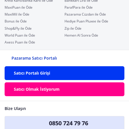
Kredi Kartı/Banka Kartı ile Öde
Bankkart Lira ile Öde
MaxiPuan ile Öde
ParafPara ile Öde
MaxiMil ile Öde
Pazarama Cüzdan ile Öde
Bonus ile Öde
Hediye Puan Pluxee ile Öde
Shop&Fly ile Öde
Zip ile Öde
World Puan ile Öde
Hemen Al Sonra Öde
Axess Puan ile Öde
Pazarama Satıcı Portalı
Satıcı Portalı Girişi
Satıcı Olmak İstiyorum
Bize Ulaşın
0850 724 79 76