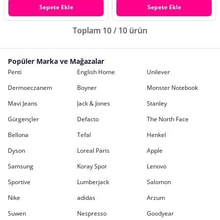
Sepete Ekle
Sepete Ekle
Toplam 10 / 10 ürün
Popüler Marka ve Mağazalar
Penti
English Home
Unilever
Dermoeczanem
Boyner
Monster Notebook
Mavi Jeans
Jack & Jones
Stanley
Gürgençler
Defacto
The North Face
Bellona
Tefal
Henkel
Dyson
Loreal Paris
Apple
Samsung
Koray Spor
Lenovo
Sportive
Lumberjack
Salomon
Nike
adidas
Arzum
Suwen
Nespresso
Goodyear