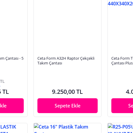
m Çantası - 5
Ceta Form A32H Raptor Çekçekli
Ceta Form T
Takım Çantası
Çantası Plu
A26-Et01
 TL
e
5 TL
9.250,00 TL
4.
kle
Sepete Ekle
S