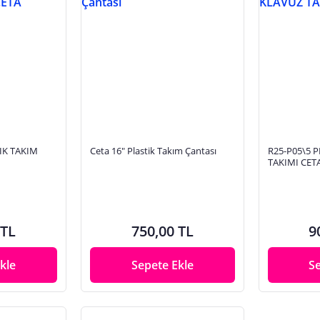
TIK TAKIM
Ceta 16" Plastik Takım Çantası
R25-P05\5 P
TAKIMI CET
 TL
750,00 TL
9
kle
Sepete Ekle
S