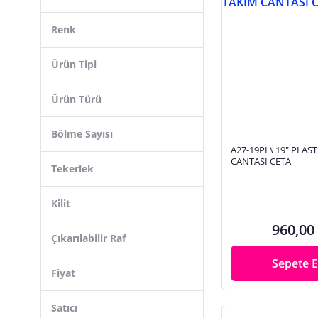
Dewalt
Renk
Asrın
Mano
Ürün Tipi
Portbag
Ürün Türü
Tekreyonda
BRIO
Bölme Sayısı
Global
A27-19PL\ 19" PLAS
CANTASI CETA
Tekerlek
Universal
Aiwa
Kilit
Evimdeyokyok
960,00
Çıkarılabilir Raf
Sepete E
Fiyat
Satıcı