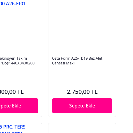
eknisyen Takım
Ceta Form A26-Tb19 Bez Alet
s "Boş" 440X340X200
Çantası Maxi
000,00 TL
2.750,00 TL
epete Ekle
Sepete Ekle