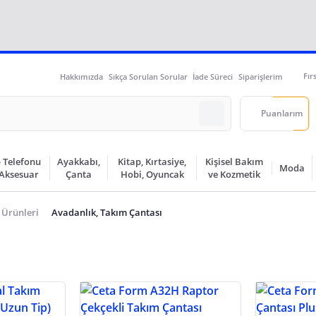
Fır
Hakkımızda
Sıkça Sorulan Sorular
İade Süreci
Siparişlerim
Puanlarım
 Telefonu
Ayakkabı,
Kitap, Kırtasiye,
Kişisel Bakım
Moda
 Aksesuar
Çanta
Hobi, Oyuncak
ve Kozmetik
 Ürünleri
Avadanlık, Takım Çantası