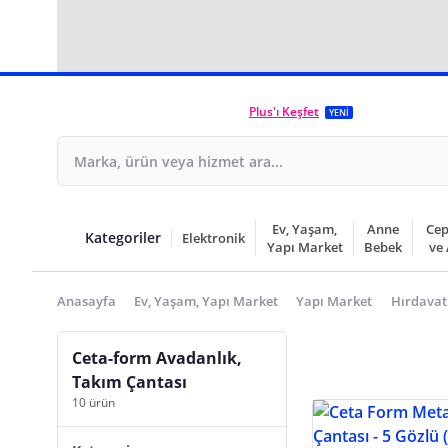
Plus'ı Keşfet
YENİ
Ev, Yaşam,
Anne
Cep
Kategoriler
Elektronik
Yapı Market
Bebek
ve
Anasayfa
Ev, Yaşam, Yapı Market
Yapı Market
Hırdavat
Ceta-form Avadanlık,
Takım Çantası
10 ürün