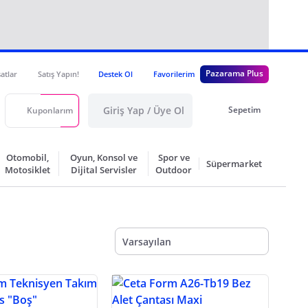
Pazarama Plus
satlar
Satış Yapın!
Destek Ol
Favorilerim
Giriş Yap / Üye Ol
Sepetim
Kuponlarım
Otomobil,
Oyun, Konsol ve
Spor ve
Süpermarket
Motosiklet
Dijital Servisler
Outdoor
Varsayılan