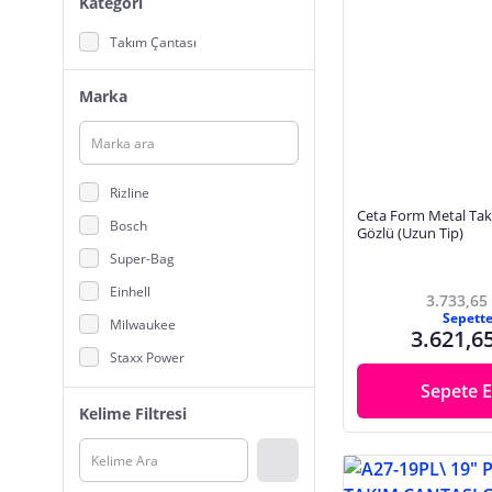
Kategori
Takım Çantası
Marka
Rizline
Ceta Form Metal Takı
Bosch
Gözlü (Uzun Tip)
Super-Bag
Einhell
3.733,65
Sepett
Milwaukee
3.621,6
Staxx Power
Sepete E
Probag
Kelime Filtresi
MG Store
Titi
İZELTAŞ