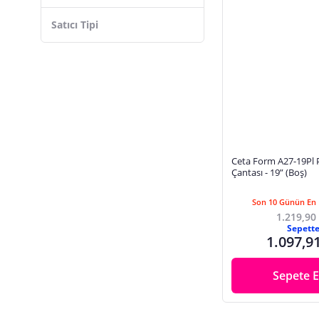
Satıcı Tipi
Ceta Form A27-19Pl 
Çantası - 19” (Boş)
Son 10 Günün En 
1.219,90
Sepett
1.097,9
Sepete E