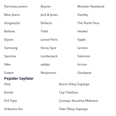
Dermoeczanem
Boyner
Monster Notebook
Mavi Jeans
Jack & Jones
Stanley
Gürgençler
Defacto
The North Face
Bellona
Tefal
Henkel
Dyson
Loreal Paris
Apple
Samsung
Koray Spor
Lenovo
Sportive
Lumberjack
Salomon
Nike
adidas
Arzum
Suwen
Nespresso
Goodyear
Popüler Sayfalar
iPad
Bosch Dikey Süpürge
Kombi
Cep Telefonu
Ps5 Fiyat
Çamaşır Kurutma Makinesi
Ankastre Set
Fakir Dikey Süpürge