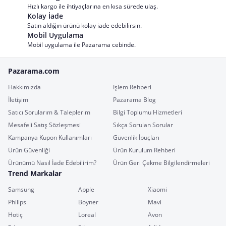
Hızlı kargo ile ihtiyaçlarına en kısa sürede ulaş.
Kolay İade
Satın aldığın ürünü kolay iade edebilirsin.
Mobil Uygulama
Mobil uygulama ile Pazarama cebinde.
Pazarama.com
Hakkımızda
İşlem Rehberi
İletişim
Pazarama Blog
Satıcı Sorularım & Taleplerim
Bilgi Toplumu Hizmetleri
Mesafeli Satış Sözleşmesi
Sıkça Sorulan Sorular
Kampanya Kupon Kullanımları
Güvenlik İpuçları
Ürün Güvenliği
Ürün Kurulum Rehberi
Ürünümü Nasıl İade Edebilirim?
Ürün Geri Çekme Bilgilendirmeleri
Trend Markalar
Samsung
Apple
Xiaomi
Philips
Boyner
Mavi
Hotiç
Loreal
Avon