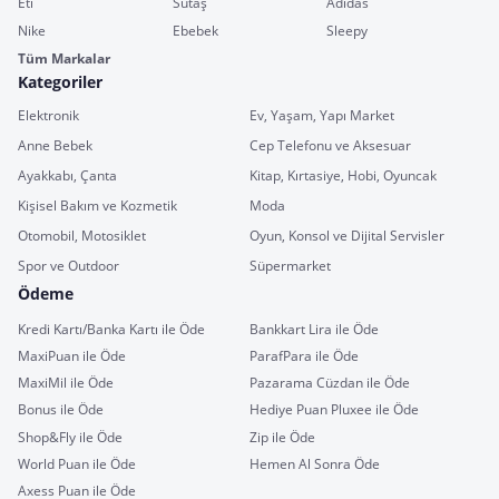
Eti
Sütaş
Adidas
Nike
Ebebek
Sleepy
Tüm Markalar
Kategoriler
Elektronik
Ev, Yaşam, Yapı Market
Anne Bebek
Cep Telefonu ve Aksesuar
Ayakkabı, Çanta
Kitap, Kırtasiye, Hobi, Oyuncak
Kişisel Bakım ve Kozmetik
Moda
Otomobil, Motosiklet
Oyun, Konsol ve Dijital Servisler
Spor ve Outdoor
Süpermarket
Ödeme
Kredi Kartı/Banka Kartı ile Öde
Bankkart Lira ile Öde
MaxiPuan ile Öde
ParafPara ile Öde
MaxiMil ile Öde
Pazarama Cüzdan ile Öde
Bonus ile Öde
Hediye Puan Pluxee ile Öde
Shop&Fly ile Öde
Zip ile Öde
World Puan ile Öde
Hemen Al Sonra Öde
Axess Puan ile Öde