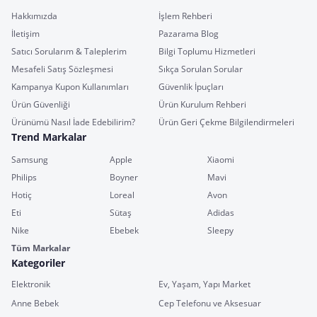
Hakkımızda
İşlem Rehberi
İletişim
Pazarama Blog
Satıcı Sorularım & Taleplerim
Bilgi Toplumu Hizmetleri
Mesafeli Satış Sözleşmesi
Sıkça Sorulan Sorular
Kampanya Kupon Kullanımları
Güvenlik İpuçları
Ürün Güvenliği
Ürün Kurulum Rehberi
Ürünümü Nasıl İade Edebilirim?
Ürün Geri Çekme Bilgilendirmeleri
Trend Markalar
Samsung
Apple
Xiaomi
Philips
Boyner
Mavi
Hotiç
Loreal
Avon
Eti
Sütaş
Adidas
Nike
Ebebek
Sleepy
Tüm Markalar
Kategoriler
Elektronik
Ev, Yaşam, Yapı Market
Anne Bebek
Cep Telefonu ve Aksesuar