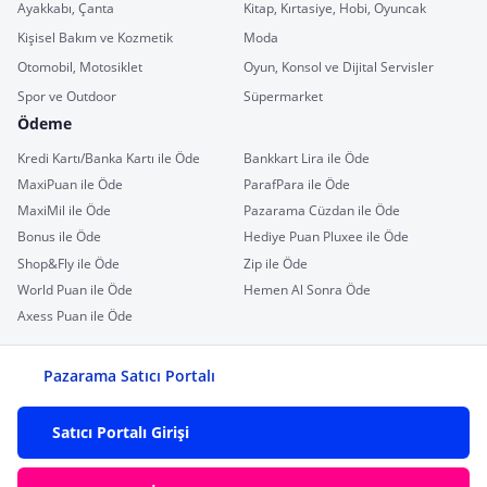
Ayakkabı, Çanta
Kitap, Kırtasiye, Hobi, Oyuncak
Kişisel Bakım ve Kozmetik
Moda
Otomobil, Motosiklet
Oyun, Konsol ve Dijital Servisler
Spor ve Outdoor
Süpermarket
Ödeme
Kredi Kartı/Banka Kartı ile Öde
Bankkart Lira ile Öde
MaxiPuan ile Öde
ParafPara ile Öde
MaxiMil ile Öde
Pazarama Cüzdan ile Öde
Bonus ile Öde
Hediye Puan Pluxee ile Öde
Shop&Fly ile Öde
Zip ile Öde
World Puan ile Öde
Hemen Al Sonra Öde
Axess Puan ile Öde
Pazarama Satıcı Portalı
Satıcı Portalı Girişi