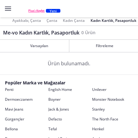
Yeni
Plus'ı Keşfet
Ayakkabı, Çanta
Çanta
Kadın Çanta
Kadın Kartlık, Pasaportluk
Me-vo Kadın Kartlık, Pasaportluk
0 Ürün
Varsayılan
Filtreleme
Ürün bulunamadı.
Popüler Marka ve Mağazalar
Penti
English Home
Unilever
Dermoeczanem
Boyner
Monster Notebook
Mavi Jeans
Jack & Jones
Stanley
Gürgençler
Defacto
The North Face
Bellona
Tefal
Henkel