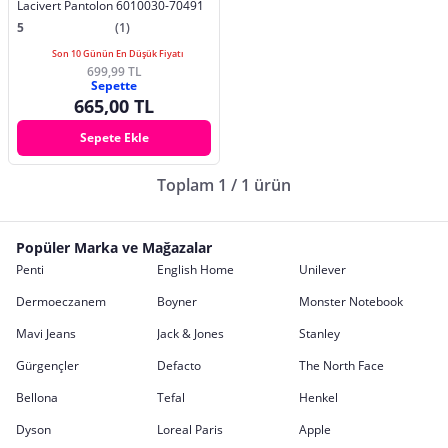
Lacivert Pantolon 6010030-70491
5
(1)
Son 10 Günün En Düşük Fiyatı
699,99 TL
Sepette
665,00 TL
Sepete Ekle
Toplam 1 / 1 ürün
Popüler Marka ve Mağazalar
Penti
English Home
Unilever
Dermoeczanem
Boyner
Monster Notebook
Mavi Jeans
Jack & Jones
Stanley
Gürgençler
Defacto
The North Face
Bellona
Tefal
Henkel
Dyson
Loreal Paris
Apple