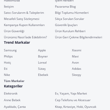
Hakkımızda
İşlem Rehberi
İletişim
Pazarama Blog
Satıcı Sorularım & Taleplerim
Bilgi Toplumu Hizmetleri
Mesafeli Satış Sözleşmesi
Sıkça Sorulan Sorular
Kampanya Kupon Kullanımları
Güvenlik İpuçları
Ürün Güvenliği
Ürün Kurulum Rehberi
Ürünümü Nasıl İade Edebilirim?
Ürün Geri Çekme Bilgilendirmeleri
Trend Markalar
Samsung
Apple
Xiaomi
Philips
Boyner
Mavi
Hotiç
Loreal
Avon
Eti
Sütaş
Adidas
Nike
Ebebek
Sleepy
Tüm Markalar
Kategoriler
Elektronik
Ev, Yaşam, Yapı Market
Anne Bebek
Cep Telefonu ve Aksesuar
Ayakkabı, Çanta
Kitap, Kırtasiye, Hobi, Oyuncak