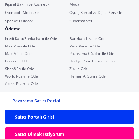
Kişisel Bakım ve Kozmetik
Moda
Otomobil, Motosiklet
Oyun, Konsol ve Dijital Servisler
Spor ve Outdoor
Süpermarket
Ödeme
Kredi Kartı/Banka Kartı ile Öde
Bankkart Lira ile Öde
MaxiPuan ile Öde
ParafPara ile Öde
MaxiMil ile Öde
Pazarama Cüzdan ile Öde
Bonus ile Öde
Hediye Puan Pluxee ile Öde
Shop&Fly ile Öde
Zip ile Öde
World Puan ile Öde
Hemen Al Sonra Öde
Axess Puan ile Öde
Pazarama Satıcı Portalı
Satıcı Portalı Girişi
Satıcı Olmak İstiyorum