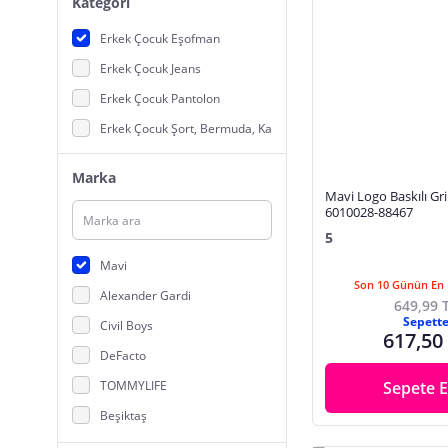
Kategori
Erkek Çocuk Eşofman
Erkek Çocuk Jeans
Erkek Çocuk Pantolon
Erkek Çocuk Şort, Bermuda, Kapri
Marka
Mavi Logo Baskılı Gri
6010028-88467
5
Mavi
Son 10 Günün En 
Alexander Gardi
649,99 
Sepett
Civil Boys
617,50
DeFacto
TOMMYLIFE
Sepete E
Beşiktaş
VODEXA