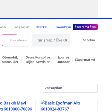
Pazarama Plus
satlar
Satış Yapın!
Destek Ol
Favorilerim
Giriş Yap / Üye Ol
Sepetim
Kuponlarım
Otomobil,
Oyun, Konsol ve
Spor ve
Süpermarket
Motosiklet
Dijital Servisler
Outdoor
Varsayılan