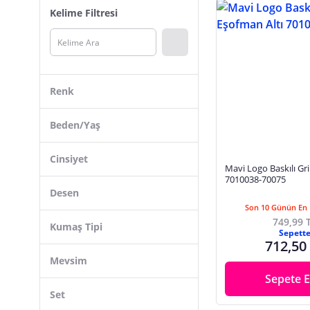
Kelime Filtresi
3 MONKEYS
PERENDİ
FAMEL
Benetton
Renk
METALIC
LC Waikiki
Beden/Yaş
SS SİNSER
Cinsiyet
crassi
Mavi Logo Baskılı Gri
7010038-70075
MSHB&G
Desen
Puma
Son 10 Günün En 
749,99 
Kumaş Tipi
Slazenger
Sepett
712,50
ELA
Mevsim
Kids Moda Evi
Sepete E
Set