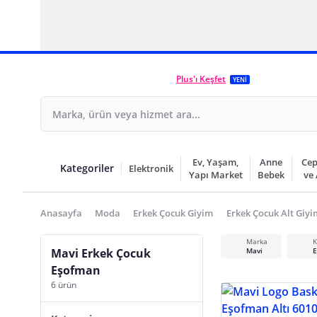
Plus'ı Keşfet
YENİ
Ev, Yaşam,
Anne
Cep
Kategoriler
Elektronik
Yapı Market
Bebek
ve
Anasayfa
Moda
Erkek Çocuk Giyim
Erkek Çocuk Alt Giyi
Marka
K
Mavi Erkek Çocuk
Mavi
E
Eşofman
6 ürün