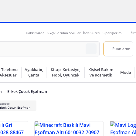
Fır
Hakkımızda
Sıkça Sorulan Sorular
İade Süreci
Siparişlerim
Puanlarım
 Telefonu
Ayakkabı,
Kitap, Kırtasiye,
Kişisel Bakım
Moda
 Aksesuar
Çanta
Hobi, Oyuncak
ve Kozmetik
m
Erkek Çocuk Eşofman
ategori
rkek Çocuk Eşofman