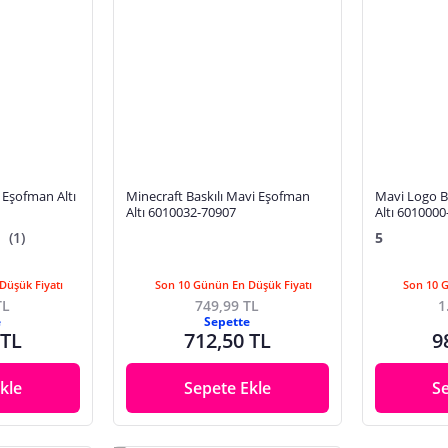
 Eşofman Altı
Minecraft Baskılı Mavi Eşofman
Mavi Logo B
Altı 6010032-70907
Altı 6010000
(1)
5
Düşük Fiyatı
Son 10 Günün En Düşük Fiyatı
Son 10 
TL
749,99 TL
1
e
Sepette
 TL
712,50 TL
9
kle
Sepete Ekle
S