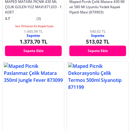
MAPED MATARA PICNIK 430 ML
Maped Picnik Çelik Matara 430 Ml
ÇELİK GÜLEN YÜZ MAVİ 871203 - 1
ve 580 Ml Uyumlu Yedek Kapak
ADET
Pipetli Mavi (879903)
3.7
(3)
Son 10 Günün En Düşük Fiyatı
1.445,99 TL
540,02 TL
Sepette
Sepette
1.373,70 TL
513,02 TL
Sepete Ekle
Sepete Ekle