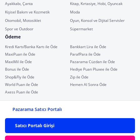
Ayakkabı, Çanta
Kitap, Kırtasiye, Hobi, Oyuncak
Kişisel Bakım ve Kozmetik
Moda
Otomobil, Motosiklet
Oyun, Konsol ve Dijital Servisler
Spor ve Outdoor
Süpermarket
Ödeme
Kredi Kartı/Banka Kartı ile Öde
Bankkart Lira ile Öde
MaxiPuan ile Öde
ParafPara ile Öde
MaxiMil ile Öde
Pazarama Cüzdan ile Öde
Bonus ile Öde
Hediye Puan Pluxee ile Öde
Shop&Fly ile Öde
Zip ile Öde
World Puan ile Öde
Hemen Al Sonra Öde
Axess Puan ile Öde
Pazarama Satıcı Portalı
Satıcı Portalı Girişi