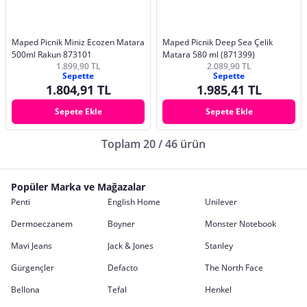
Maped Picnik Miniz Ecozen Matara
Maped Picnik Deep Sea Çelik
500ml Rakun 873101
Matara 580 ml (871399)
1.899,90 TL
2.089,90 TL
Sepette
Sepette
1.804,91 TL
1.985,41 TL
Sepete Ekle
Sepete Ekle
Toplam 20 / 46 ürün
Popüler Marka ve Mağazalar
Penti
English Home
Unilever
Dermoeczanem
Boyner
Monster Notebook
Mavi Jeans
Jack & Jones
Stanley
Gürgençler
Defacto
The North Face
Bellona
Tefal
Henkel