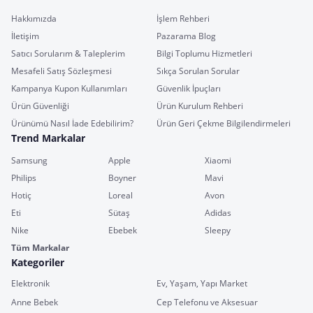
Hakkımızda
İşlem Rehberi
İletişim
Pazarama Blog
Satıcı Sorularım & Taleplerim
Bilgi Toplumu Hizmetleri
Mesafeli Satış Sözleşmesi
Sıkça Sorulan Sorular
Kampanya Kupon Kullanımları
Güvenlik İpuçları
Ürün Güvenliği
Ürün Kurulum Rehberi
Ürünümü Nasıl İade Edebilirim?
Ürün Geri Çekme Bilgilendirmeleri
Trend Markalar
Samsung
Apple
Xiaomi
Philips
Boyner
Mavi
Hotiç
Loreal
Avon
Eti
Sütaş
Adidas
Nike
Ebebek
Sleepy
Tüm Markalar
Kategoriler
Elektronik
Ev, Yaşam, Yapı Market
Anne Bebek
Cep Telefonu ve Aksesuar