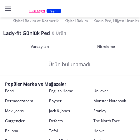
Yeni
Plus'ı Keşfet
Kişisel Bakım ve Kozmetik
Kişisel Bakım
Kadın Ped, Hijyen Ürünler
Lady-fit Günlük Ped
0 Ürün
Varsayılan
Filtreleme
Ürün bulunamadı.
Popüler Marka ve Mağazalar
Penti
English Home
Unilever
Dermoeczanem
Boyner
Monster Notebook
Mavi Jeans
Jack & Jones
Stanley
Gürgençler
Defacto
The North Face
Bellona
Tefal
Henkel