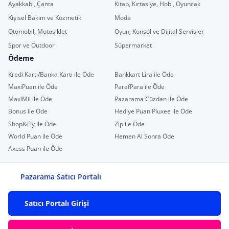
Ayakkabı, Çanta
Kitap, Kırtasiye, Hobi, Oyuncak
Kişisel Bakım ve Kozmetik
Moda
Otomobil, Motosiklet
Oyun, Konsol ve Dijital Servisler
Spor ve Outdoor
Süpermarket
Ödeme
Kredi Kartı/Banka Kartı ile Öde
Bankkart Lira ile Öde
MaxiPuan ile Öde
ParafPara ile Öde
MaxiMil ile Öde
Pazarama Cüzdan ile Öde
Bonus ile Öde
Hediye Puan Pluxee ile Öde
Shop&Fly ile Öde
Zip ile Öde
World Puan ile Öde
Hemen Al Sonra Öde
Axess Puan ile Öde
Pazarama Satıcı Portalı
Satıcı Portalı Girişi