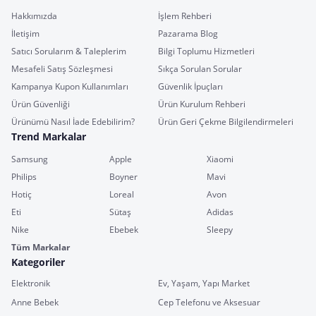
Hakkımızda
İşlem Rehberi
İletişim
Pazarama Blog
Satıcı Sorularım & Taleplerim
Bilgi Toplumu Hizmetleri
Mesafeli Satış Sözleşmesi
Sıkça Sorulan Sorular
Kampanya Kupon Kullanımları
Güvenlik İpuçları
Ürün Güvenliği
Ürün Kurulum Rehberi
Ürünümü Nasıl İade Edebilirim?
Ürün Geri Çekme Bilgilendirmeleri
Trend Markalar
Samsung
Apple
Xiaomi
Philips
Boyner
Mavi
Hotiç
Loreal
Avon
Eti
Sütaş
Adidas
Nike
Ebebek
Sleepy
Tüm Markalar
Kategoriler
Elektronik
Ev, Yaşam, Yapı Market
Anne Bebek
Cep Telefonu ve Aksesuar