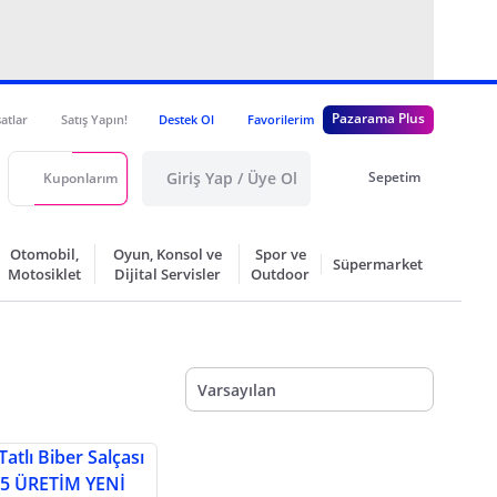
Pazarama Plus
satlar
Satış Yapın!
Destek Ol
Favorilerim
Giriş Yap / Üye Ol
Sepetim
Kuponlarım
Otomobil,
Oyun, Konsol ve
Spor ve
Süpermarket
Motosiklet
Dijital Servisler
Outdoor
Varsayılan