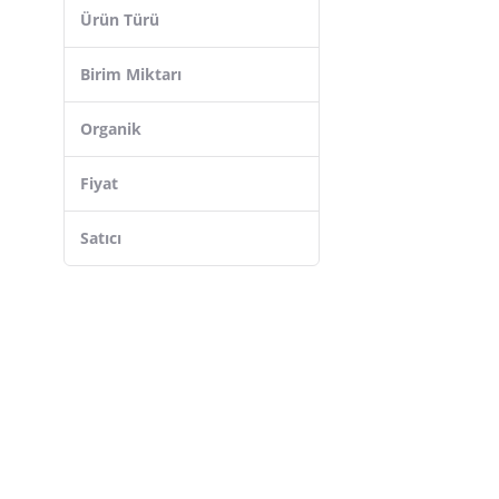
Burcu
Ürün Türü
Akfa
Meray
Birim Miktarı
Maraş Market
Organik
Asi Yöresel
Beyorganik
Fiyat
İpek
Satıcı
Olca
Rihen Kadın Kooperatifi
Altunsa