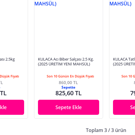
sı 2.5kg
KULACA Acı Biber Salçası 2.5 Kg.
KULACA Tatlı
(2025 ÜRETİM YENİ MAHSÜL)
(2025 ÜRET
Düşük Fiyatı
Son 10 Günün En Düşük Fiyatı
Son 10 
TL
860,00 TL
e
Sepette
 TL
825,60 TL
7
kle
Sepete Ekle
S
Toplam 3 / 3 ürün