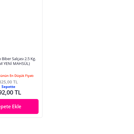
 Biber Salçası 2.5 Kg.
İM YENİ MAHSÜL)
Günün En Düşük Fiyatı
825,00 TL
Sepette
92,00 TL
epete Ekle