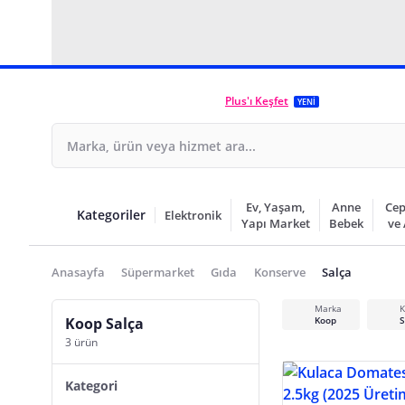
Plus'ı Keşfet
YENİ
Ev, Yaşam,
Anne
Cep
Kategoriler
Elektronik
Yapı Market
Bebek
ve
Anasayfa
Süpermarket
Gıda
Konserve
Salça
Marka
K
Koop Salça
Koop
S
3 ürün
Kategori