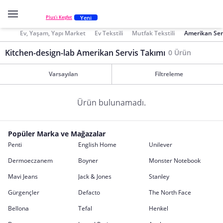
Yeni
Plus'ı Keşfet
Ev, Yaşam, Yapı Market
Ev Tekstili
Mutfak Tekstili
Amerikan Ser
Kitchen-design-lab Amerikan Servis Takımı
0 Ürün
Varsayılan
Filtreleme
Ürün bulunamadı.
Popüler Marka ve Mağazalar
Penti
English Home
Unilever
Dermoeczanem
Boyner
Monster Notebook
Mavi Jeans
Jack & Jones
Stanley
Gürgençler
Defacto
The North Face
Bellona
Tefal
Henkel