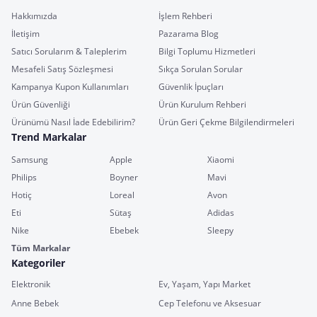
Hakkımızda
İşlem Rehberi
İletişim
Pazarama Blog
Satıcı Sorularım & Taleplerim
Bilgi Toplumu Hizmetleri
Mesafeli Satış Sözleşmesi
Sıkça Sorulan Sorular
Kampanya Kupon Kullanımları
Güvenlik İpuçları
Ürün Güvenliği
Ürün Kurulum Rehberi
Ürünümü Nasıl İade Edebilirim?
Ürün Geri Çekme Bilgilendirmeleri
Trend Markalar
Samsung
Apple
Xiaomi
Philips
Boyner
Mavi
Hotiç
Loreal
Avon
Eti
Sütaş
Adidas
Nike
Ebebek
Sleepy
Tüm Markalar
Kategoriler
Elektronik
Ev, Yaşam, Yapı Market
Anne Bebek
Cep Telefonu ve Aksesuar