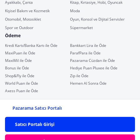
Ayakkabı, Çanta
Kitap, Kırtasiye, Hobi, Oyuncak
Kişisel Bakım ve Kozmetik
Moda
Otomobil, Motosiklet
Oyun, Konsol ve Dijital Servisler
Spor ve Outdoor
Süpermarket
Ödeme
Kredi Kartı/Banka Kartı ile Öde
Bankkart Lira ile Öde
MaxiPuan ile Öde
ParafPara ile Öde
MaxiMil ile Öde
Pazarama Cüzdan ile Öde
Bonus ile Öde
Hediye Puan Pluxee ile Öde
Shop&Fly ile Öde
Zip ile Öde
World Puan ile Öde
Hemen Al Sonra Öde
Axess Puan ile Öde
Pazarama Satıcı Portalı
Satıcı Portalı Girişi