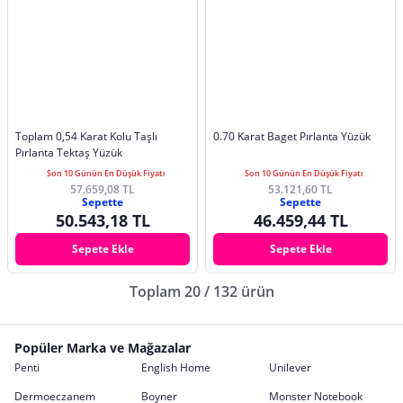
Toplam 0,54 Karat Kolu Taşlı
0.70 Karat Baget Pırlanta Yüzük
Pırlanta Tektaş Yüzük
Son 10 Günün En Düşük Fiyatı
Son 10 Günün En Düşük Fiyatı
57.659,08 TL
53.121,60 TL
Sepette
Sepette
50.543,18 TL
46.459,44 TL
Sepete Ekle
Sepete Ekle
Toplam 20 / 132 ürün
Popüler Marka ve Mağazalar
Penti
English Home
Unilever
Dermoeczanem
Boyner
Monster Notebook