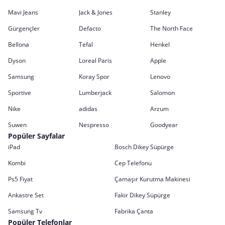
Mavi Jeans
Jack & Jones
Stanley
Gürgençler
Defacto
The North Face
Bellona
Tefal
Henkel
Dyson
Loreal Paris
Apple
Samsung
Koray Spor
Lenovo
Sportive
Lumberjack
Salomon
Nike
adidas
Arzum
Suwen
Nespresso
Goodyear
Popüler Sayfalar
iPad
Bosch Dikey Süpürge
Kombi
Cep Telefonu
Ps5 Fiyat
Çamaşır Kurutma Makinesi
Ankastre Set
Fakir Dikey Süpürge
Samsung Tv
Fabrika Çanta
Popüler Telefonlar