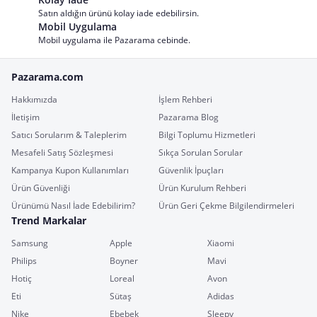
Satın aldığın ürünü kolay iade edebilirsin.
Mobil Uygulama
Mobil uygulama ile Pazarama cebinde.
Pazarama.com
Hakkımızda
İşlem Rehberi
İletişim
Pazarama Blog
Satıcı Sorularım & Taleplerim
Bilgi Toplumu Hizmetleri
Mesafeli Satış Sözleşmesi
Sıkça Sorulan Sorular
Kampanya Kupon Kullanımları
Güvenlik İpuçları
Ürün Güvenliği
Ürün Kurulum Rehberi
Ürünümü Nasıl İade Edebilirim?
Ürün Geri Çekme Bilgilendirmeleri
Trend Markalar
Samsung
Apple
Xiaomi
Philips
Boyner
Mavi
Hotiç
Loreal
Avon
Eti
Sütaş
Adidas
Nike
Ebebek
Sleepy