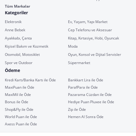
Tüm Markalar
Kategoriler
Elektronik
Ev, Yaşam, Yapı Market
Anne Bebek
Cep Telefonu ve Aksesuar
Ayakkabı, Çanta
Kitap, Kırtasiye, Hobi, Oyuncak
Kişisel Bakım ve Kozmetik
Moda
Otomobil, Motosiklet
Oyun, Konsol ve Dijital Servisler
Spor ve Outdoor
Süpermarket
Ödeme
Kredi Kartı/Banka Kartı ile Öde
Bankkart Lira ile Öde
MaxiPuan ile Öde
ParafPara ile Öde
MaxiMil ile Öde
Pazarama Cüzdan ile Öde
Bonus ile Öde
Hediye Puan Pluxee ile Öde
Shop&Fly ile Öde
Zip ile Öde
World Puan ile Öde
Hemen Al Sonra Öde
Axess Puan ile Öde