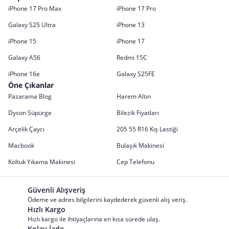
iPhone 17 Pro Max
iPhone 17 Pro
Galaxy S25 Ultra
iPhone 13
iPhone 15
iPhone 17
Galaxy A56
Redmi 15C
iPhone 16e
Galaxy S25FE
Öne Çıkanlar
Pazarama Blog
Harem Altın
Dyson Süpürge
Bilezik Fiyatları
Arçelik Çaycı
205 55 R16 Kış Lastiği
Macbook
Bulaşık Makinesi
Koltuk Yıkama Makinesi
Cep Telefonu
Güvenli Alışveriş
Ödeme ve adres bilgilerini kaydederek güvenli alış veriş.
Hızlı Kargo
Hızlı kargo ile ihtiyaçlarına en kısa sürede ulaş.
Kolay İade