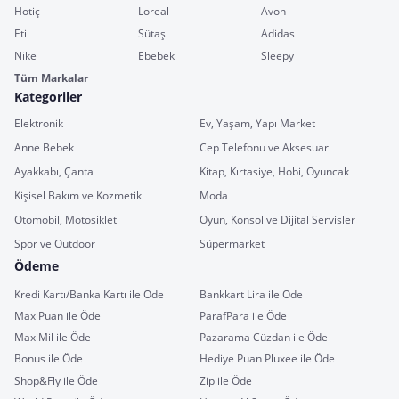
Hotiç
Loreal
Avon
Eti
Sütaş
Adidas
Nike
Ebebek
Sleepy
Tüm Markalar
Kategoriler
Elektronik
Ev, Yaşam, Yapı Market
Anne Bebek
Cep Telefonu ve Aksesuar
Ayakkabı, Çanta
Kitap, Kırtasiye, Hobi, Oyuncak
Kişisel Bakım ve Kozmetik
Moda
Otomobil, Motosiklet
Oyun, Konsol ve Dijital Servisler
Spor ve Outdoor
Süpermarket
Ödeme
Kredi Kartı/Banka Kartı ile Öde
Bankkart Lira ile Öde
MaxiPuan ile Öde
ParafPara ile Öde
MaxiMil ile Öde
Pazarama Cüzdan ile Öde
Bonus ile Öde
Hediye Puan Pluxee ile Öde
Shop&Fly ile Öde
Zip ile Öde