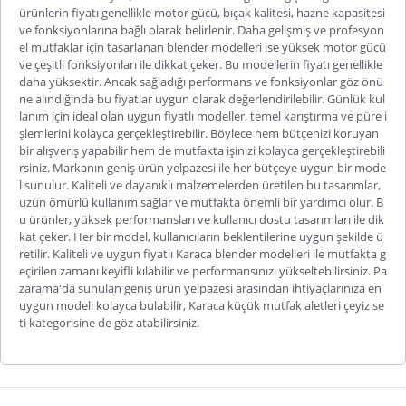
ürünlerin fiyatı genellikle motor gücü, bıçak kalitesi, hazne kapasitesi
ve fonksiyonlarına bağlı olarak belirlenir. Daha gelişmiş ve profesyon
el mutfaklar için tasarlanan blender modelleri ise yüksek motor gücü
ve çeşitli fonksiyonları ile dikkat çeker. Bu modellerin fiyatı genellikle
daha yüksektir. Ancak sağladığı performans ve fonksiyonlar göz önü
ne alındığında bu fiyatlar uygun olarak değerlendirilebilir. Günlük kul
lanım için ideal olan uygun fiyatlı modeller, temel karıştırma ve püre i
şlemlerini kolayca gerçekleştirebilir. Böylece hem bütçenizi koruyan
bir alışveriş yapabilir hem de mutfakta işinizi kolayca gerçekleştirebili
rsiniz. Markanın geniş ürün yelpazesi ile her bütçeye uygun bir mode
l sunulur. Kaliteli ve dayanıklı malzemelerden üretilen bu tasarımlar,
uzun ömürlü kullanım sağlar ve mutfakta önemli bir yardımcı olur. B
u ürünler, yüksek performansları ve kullanıcı dostu tasarımları ile dik
kat çeker. Her bir model, kullanıcıların beklentilerine uygun şekilde ü
retilir. Kaliteli ve uygun fiyatlı
Karaca blender modelleri
ile mutfakta g
eçirilen zamanı keyifli kılabilir ve performansınızı yükseltebilirsiniz. Pa
zarama'da sunulan geniş ürün yelpazesi arasından ihtiyaçlarınıza en
uygun modeli kolayca bulabilir,
Karaca küçük mutfak aletleri çeyiz se
ti
kategorisine de göz atabilirsiniz.