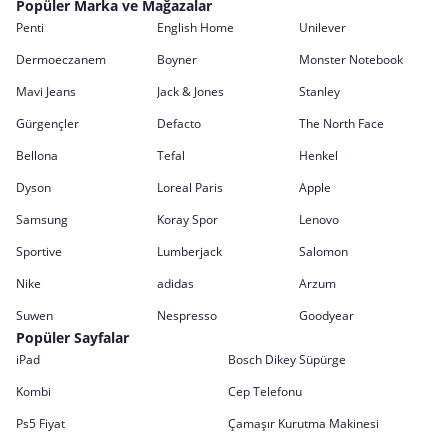
Popüler Marka ve Mağazalar
Penti
English Home
Unilever
Dermoeczanem
Boyner
Monster Notebook
Mavi Jeans
Jack & Jones
Stanley
Gürgençler
Defacto
The North Face
Bellona
Tefal
Henkel
Dyson
Loreal Paris
Apple
Samsung
Koray Spor
Lenovo
Sportive
Lumberjack
Salomon
Nike
adidas
Arzum
Suwen
Nespresso
Goodyear
Popüler Sayfalar
iPad
Bosch Dikey Süpürge
Kombi
Cep Telefonu
Ps5 Fiyat
Çamaşır Kurutma Makinesi