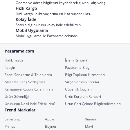
Ödeme ve adres bilgilerini kaydederek güvenli alış veriş.
Hızlı Kargo
Hızlı kargo ile ihtiyaçlarına en kısa sürede ulaş.
Kolay İade
Satın aldığın ürünü kolay iade edebilirsin.
Mobil Uygulama
Mobil uygulama ile Pazarama cebinde.
Pazarama.com
Hakkımızda
İşlem Rehberi
İletişim
Pazarama Blog
Satıcı Sorularım & Taleplerim
Bilgi Toplumu Hizmetleri
Mesafeli Satış Sözleşmesi
Sıkça Sorulan Sorular
Kampanya Kupon Kullanımları
Güvenlik İpuçları
Ürün Güvenliği
Ürün Kurulum Rehberi
Ürünümü Nasıl İade Edebilirim?
Ürün Geri Çekme Bilgilendirmeleri
Trend Markalar
Samsung
Apple
Xiaomi
Philips
Boyner
Mavi