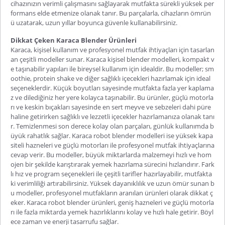
cihazınızın verimli çalışmasını sağlayarak mutfakta sürekli yüksek per
formans elde etmenize olanak tanır. Bu parçalarla, cihazların ömrün
ü uzatarak, uzun yıllar boyunca güvenle kullanabilirsiniz.
Dikkat Çeken Karaca Blender Ürünleri
Karaca, kişisel kullanım ve profesyonel mutfak ihtiyaçları için tasarlan
an çeşitli modeller sunar.
Karaca kişisel blender
modelleri, kompakt v
e taşınabilir yapıları ile bireysel kullanım için idealdir. Bu modeller; sm
oothie, protein shake ve diğer sağlıklı içecekleri hazırlamak için ideal
seçeneklerdir. Küçük boyutları sayesinde mutfakta fazla yer kaplama
z ve dilediğiniz her yere kolayca taşınabilir. Bu ürünler, güçlü motorla
rı ve keskin bıçakları sayesinde en sert meyve ve sebzeleri dahi püre
haline getirirken sağlıklı ve lezzetli içecekler hazırlamanıza olanak tanı
r. Temizlenmesi son derece kolay olan parçaları, günlük kullanımda b
üyük rahatlık sağlar.
Karaca robot blender
modelleri ise yüksek kapa
siteli hazneleri ve güçlü motorları ile profesyonel mutfak ihtiyaçlarına
cevap verir. Bu modeller, büyük miktarlarda malzemeyi hızlı ve hom
ojen bir şekilde karıştırarak yemek hazırlama sürecini hızlandırır. Fark
lı hız ve program seçenekleri ile çeşitli tarifler hazırlayabilir, mutfakta
ki verimliliği artırabilirsiniz. Yüksek dayanıklılık ve uzun ömür sunan b
u modeller, profesyonel mutfakların aranılan ürünleri olarak dikkat ç
eker. Karaca robot blender ürünleri, geniş hazneleri ve güçlü motorla
rı ile fazla miktarda yemek hazırlıklarını kolay ve hızlı hale getirir. Böyl
ece zaman ve enerji tasarrufu sağlar.