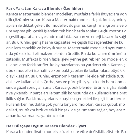
Fark Yaratan Karaca Blender Özellikleri
Karaca Mastermaid blender
modelleri, mutfakta farklı ihtiyaçlara yön
elik çözümler sunar. Karaca Mastermaid modelleri, çok fonksiyonlu y
apıları ile dikkat çeker. Bu modeller; doğrama, karıştırma, çırpma ve p
üre yapma gibi çeşitli işlemleri tek bir cihazda toplar. Güçlü motoru v
e çeşitli aparatları sayesinde mutfakta zaman ve enerji tasarrufu sağl
ar. Bu ürünler, geniş hazne kapasitesi ve çeşitli hız seçenekleri ile kull
anıcılara esneklik ve kolaylık sunar. Mastermaid modelleri aynı zama
nda yüksek kaliteli malzemelerden üretilir. Bu da kullanım ömrünü u
zatabilir. Mutfakta birden fazla işlevi yerine getirebilen bu modeller, k
ullanıcıların farklı tarifleri kolay hazırlamasına yardımcı olur. Karaca ç
ubuk modelleri ise hafif ve kompakt yapıları ile kullanıcılara büyük k
olaylık sağlar. Bu ürünler, ergonomik tasarımı ile elde rahatlıkla tutul
abilir ve kullanılabilir. Çorba, sos ve püre gibi yiyeceklerin hazırlanma
sında güzel sonuçlar sunar.
Karaca çubuk blender
ürünleri, çıkarılabili
r ve yıkanabilir parçaları ile temizlik konusunda da kullanıcılarına prat
iklik sağlar. Farklı hız ayarları ve başlık seçenekleri ile çeşitli tariflerde
kullanılırken mutfakta çok yönlü bir yardımcı olur. Karaca çubuk mo
delleri, mutfakta hızlı ve etkili bir şekilde çalışmanızı sağlar, böylece z
aman kazanmanıza yardımcı olur.
Her Bütçeye Uygun Karaca Blender Fiyatı
Karaca blender fiyatı
, model ve özelliklere göre değişiklik gösterir. Bu