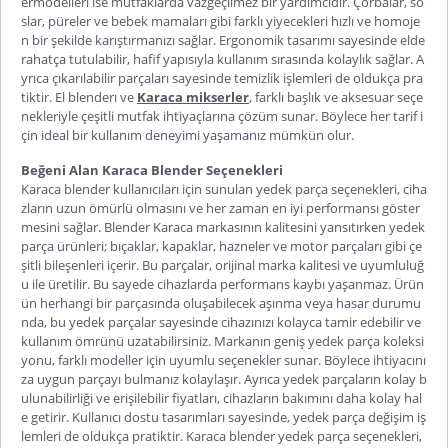
er
modelleri ise mutfaklarda vazgeçilmez bir yardımcıdır. Çorbalar, so
slar, püreler ve bebek mamaları gibi farklı yiyecekleri hızlı ve homoje
n bir şekilde karıştırmanızı sağlar. Ergonomik tasarımı sayesinde elde
rahatça tutulabilir, hafif yapısıyla kullanım sırasında kolaylık sağlar. A
yrıca çıkarılabilir parçaları sayesinde temizlik işlemleri de oldukça pra
tiktir. El blenderı ve
Karaca mikserler
, farklı başlık ve aksesuar seçe
nekleriyle çeşitli mutfak ihtiyaçlarına çözüm sunar. Böylece her tarif i
çin ideal bir kullanım deneyimi yaşamanız mümkün olur.
Beğeni Alan Karaca Blender Seçenekleri
Karaca blender kullanıcıları için sunulan yedek parça seçenekleri, ciha
zların uzun ömürlü olmasını ve her zaman en iyi performansı göster
mesini sağlar.
Blender Karaca
markasının kalitesini yansıtırken yedek
parça ürünleri; bıçaklar, kapaklar, hazneler ve motor parçaları gibi çe
şitli bileşenleri içerir. Bu parçalar, orijinal marka kalitesi ve uyumluluğ
u ile üretilir. Bu sayede cihazlarda performans kaybı yaşanmaz. Ürün
ün herhangi bir parçasında oluşabilecek aşınma veya hasar durumu
nda, bu yedek parçalar sayesinde cihazınızı kolayca tamir edebilir ve
kullanım ömrünü uzatabilirsiniz. Markanın geniş yedek parça koleksi
yonu, farklı modeller için uyumlu seçenekler sunar. Böylece ihtiyacını
za uygun parçayı bulmanız kolaylaşır. Ayrıca yedek parçaların kolay b
ulunabilirliği ve erişilebilir fiyatları, cihazların bakımını daha kolay hal
e getirir. Kullanıcı dostu tasarımları sayesinde, yedek parça değişim iş
lemleri de oldukça pratiktir.
Karaca blender yedek parça
seçenekleri,