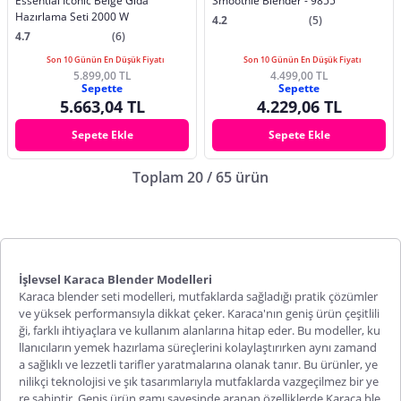
Essential Iconic Beige Gıda
Smoothie Blender - 9855
Hazırlama Seti 2000 W
4.2
(5)
4.7
(6)
Son 10 Günün En Düşük Fiyatı
Son 10 Günün En Düşük Fiyatı
5.899,00 TL
4.499,00 TL
Sepette
Sepette
5.663,04 TL
4.229,06 TL
Sepete Ekle
Sepete Ekle
Toplam 20 / 65 ürün
İşlevsel Karaca Blender Modelleri
Karaca blender seti
modelleri, mutfaklarda sağladığı pratik çözümler
ve yüksek performansıyla dikkat çeker. Karaca'nın geniş ürün çeşitlili
ği, farklı ihtiyaçlara ve kullanım alanlarına hitap eder. Bu modeller, ku
llanıcıların yemek hazırlama süreçlerini kolaylaştırırken aynı zamand
a sağlıklı ve lezzetli tarifler yaratmalarına olanak tanır. Bu ürünler, ye
nilikçi teknolojisi ve şık tasarımlarıyla mutfaklarda vazgeçilmez bir ye
re sahiptir. Geniş ürün gamı sayesinde aranan özelliklerde Karaca ble