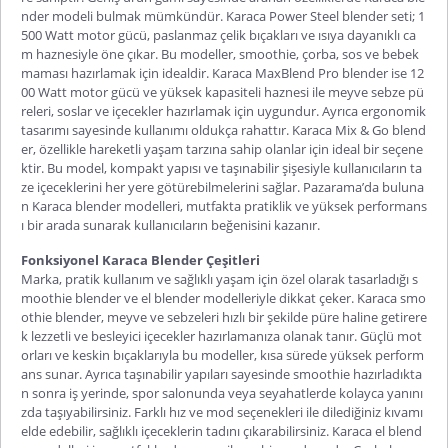
nder modeli bulmak mümkündür. Karaca Power Steel blender seti; 1
500 Watt motor gücü, paslanmaz çelik bıçakları ve ısıya dayanıklı ca
m haznesiyle öne çıkar. Bu modeller, smoothie, çorba, sos ve bebek
maması hazırlamak için idealdir. Karaca MaxBlend Pro blender ise 12
00 Watt motor gücü ve yüksek kapasiteli haznesi ile meyve sebze pü
releri, soslar ve içecekler hazırlamak için uygundur. Ayrıca ergonomik
tasarımı sayesinde kullanımı oldukça rahattır. Karaca Mix & Go blend
er, özellikle hareketli yaşam tarzına sahip olanlar için ideal bir seçene
ktir. Bu model, kompakt yapısı ve taşınabilir şişesiyle kullanıcıların ta
ze içeceklerini her yere götürebilmelerini sağlar. Pazarama’da buluna
n
Karaca blender
modelleri, mutfakta pratiklik ve yüksek performans
ı bir arada sunarak kullanıcıların beğenisini kazanır.
Fonksiyonel Karaca Blender Çeşitleri
Marka, pratik kullanım ve sağlıklı yaşam için özel olarak tasarladığı s
moothie blender ve el blender modelleriyle dikkat çeker.
Karaca smo
othie blender
, meyve ve sebzeleri hızlı bir şekilde püre haline getirere
k lezzetli ve besleyici içecekler hazırlamanıza olanak tanır. Güçlü mot
orları ve keskin bıçaklarıyla bu modeller, kısa sürede yüksek perform
ans sunar. Ayrıca taşınabilir yapıları sayesinde smoothie hazırladıkta
n sonra iş yerinde, spor salonunda veya seyahatlerde kolayca yanını
zda taşıyabilirsiniz. Farklı hız ve mod seçenekleri ile dilediğiniz kıvamı
elde edebilir, sağlıklı içeceklerin tadını çıkarabilirsiniz.
Karaca el blend