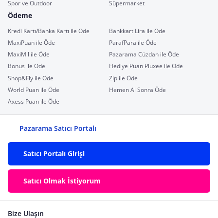
Spor ve Outdoor
Süpermarket
Ödeme
Kredi Kartı/Banka Kartı ile Öde
Bankkart Lira ile Öde
MaxiPuan ile Öde
ParafPara ile Öde
MaxiMil ile Öde
Pazarama Cüzdan ile Öde
Bonus ile Öde
Hediye Puan Pluxee ile Öde
Shop&Fly ile Öde
Zip ile Öde
World Puan ile Öde
Hemen Al Sonra Öde
Axess Puan ile Öde
Pazarama Satıcı Portalı
Satıcı Portalı Girişi
Satıcı Olmak İstiyorum
Bize Ulaşın