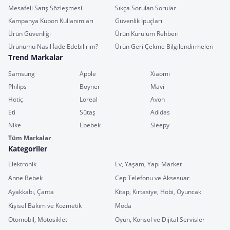
Mesafeli Satış Sözleşmesi
Sıkça Sorulan Sorular
Kampanya Kupon Kullanımları
Güvenlik İpuçları
Ürün Güvenliği
Ürün Kurulum Rehberi
Ürünümü Nasıl İade Edebilirim?
Ürün Geri Çekme Bilgilendirmeleri
Trend Markalar
Samsung
Apple
Xiaomi
Philips
Boyner
Mavi
Hotiç
Loreal
Avon
Eti
Sütaş
Adidas
Nike
Ebebek
Sleepy
Tüm Markalar
Kategoriler
Elektronik
Ev, Yaşam, Yapı Market
Anne Bebek
Cep Telefonu ve Aksesuar
Ayakkabı, Çanta
Kitap, Kırtasiye, Hobi, Oyuncak
Kişisel Bakım ve Kozmetik
Moda
Otomobil, Motosiklet
Oyun, Konsol ve Dijital Servisler