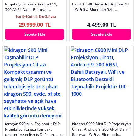
Projeksiyon Cihazı, Android 11,
Full HD | 4K Destekli | Android 11
500 ANSI, Dahili Bataryalı
| WiFi 6 & Bluetooth 5.4 |
Taşınabilir Projektör DR-1200
Otomatik Odaklama | 200 ANSI |
Son 10 Günün En Düşük Fiyatı
Taşınabilir Ev Sinema Cihazı
29.999,00 TL
4.499,00 TL
Sepete Ekle
Sepete Ekle
idragon S90 Mini Taşınabilir DLP
idragon C900 Mini DLP Projeksiyon
Projeksiyon Cihazı Kompakt
Cihazı, Android 9, 200 ANSI, Dahili
tasarımı ve gelişmiş DLP görüntü
Bataryalı, WiFi ve Bluetooth