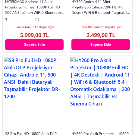
HY350MAX Android 14 Akıllı
HY320 Android 11 Mini
Projeksiyon Cihazı 1080P Full HD
Projeksiyon Cihazı 720P HD 4K
500 ANSI Lümen WiFi 6 Bluetooth
Destek WiFi 6 Bluetooth Taşınabilir
5.4 Auto Focus Ultra Kısa Mesafe
Akıllı Projektör Ev Sinema
1
(1)
4K/8K Destekli Mini Projeksiyon
Son 10 Günün En Düşük Fiyatı
Son 10 Günün En Düşük Fiyatı
5.999,00 TL
2.499,00 TL
Sepete Ekle
Sepete Ekle
S8 Pro Full HD 1080P Akıllı DLP
HY260 Pro Akıllı Projektör | 1080P