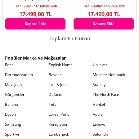
teknolojisiyle öne çıkan idragon
Destekli Taşınabilir Projektör DR-
Son 10 Günün En Düşük Fiyatı
Son 10 Günün En Düşük Fiyatı
S90, evde, ofiste, seyahatte ve açık
1000
17.499,00 TL
17.499,00 TL
hava etkinliklerinde yüksek kaliteli
görüntü deneyimi sunar. Texas
Sepete Ekle
Sepete Ekle
Instruments DLP tekn
Toplam 6 / 6 ürün
Popüler Marka ve Mağazalar
Penti
English Home
Unilever
Dermoeczanem
Boyner
Monster Notebook
Mavi Jeans
Jack & Jones
Stanley
Gürgençler
Defacto
The North Face
Bellona
Tefal
Henkel
Dyson
Loreal Paris
Apple
Samsung
Koray Spor
Lenovo
Sportive
Lumberjack
Salomon