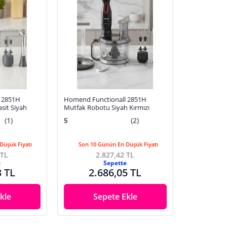
 2851H
Homend Functionall 2851H
sit Siyah
Mutfak Robotu Siyah Kırmızı
(1)
5
(2)
Düşük Fiyatı
Son 10 Günün En Düşük Fiyatı
 TL
2.827,42 TL
e
Sepette
3 TL
2.686,05 TL
kle
Sepete Ekle