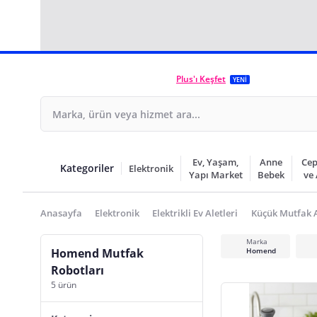
Plus'ı Keşfet
YENİ
Ev, Yaşam,
Anne
Cep
Kategoriler
Elektronik
Yapı Market
Bebek
ve
Anasayfa
Elektronik
Elektrikli Ev Aletleri
Küçük Mutfak A
Marka
Homend Mutfak
Homend
Robotları
5 ürün