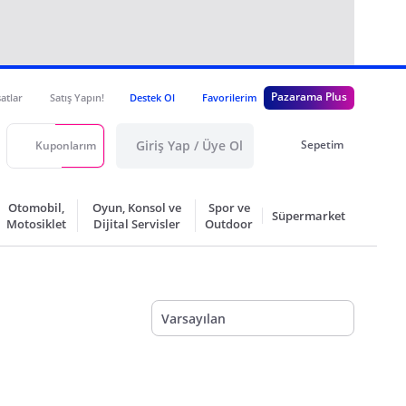
Pazarama Plus
satlar
Satış Yapın!
Destek Ol
Favorilerim
Giriş Yap / Üye Ol
Sepetim
Kuponlarım
Otomobil,
Oyun, Konsol ve
Spor ve
Süpermarket
Motosiklet
Dijital Servisler
Outdoor
Varsayılan