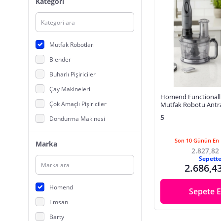
Kategori
Mutfak Robotları
Blender
Buharlı Pişiriciler
Çay Makineleri
Homend Functionall
Çok Amaçlı Pişiriciler
Mutfak Robotu Antra
5
Dondurma Makinesi
Ekmek Kızartma Makinesi
Son 10 Günün En 
Marka
Kahve Makineleri
2.827,82
Sepett
Kettle, Su Isıtıcılar
2.686,4
Kıyma Makineleri
Homend
Sepete E
Küçük Mutfak Aletleri Çeyiz Seti
Emsan
Meyve Sıkacağı
Barty