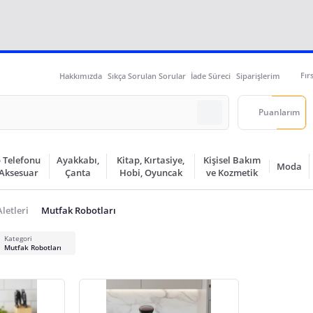
Fır
Hakkımızda
Sıkça Sorulan Sorular
İade Süreci
Siparişlerim
Puanlarım
 Telefonu
Ayakkabı,
Kitap, Kırtasiye,
Kişisel Bakım
Moda
 Aksesuar
Çanta
Hobi, Oyuncak
ve Kozmetik
letleri
Mutfak Robotları
Kategori
Mutfak Robotları