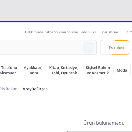
Fır
Hakkımızda
Sıkça Sorulan Sorular
İade Süreci
Siparişlerim
Puanlarım
 Telefonu
Ayakkabı,
Kitap, Kırtasiye,
Kişisel Bakım
Moda
 Aksesuar
Çanta
Hobi, Oyuncak
ve Kozmetik
 Diş Bakım
Arayüz Fırçası
Ürün bulunamadı.