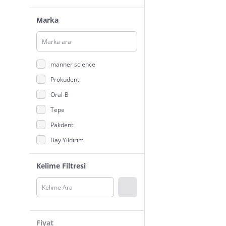
Marka
manner science
Prokudent
Oral-B
Tepe
Pakdent
Bay Yıldırım
Curaprox
Kelime Filtresi
Akti Dent
Aktident
Interprox
One Drop Only
Fiyat