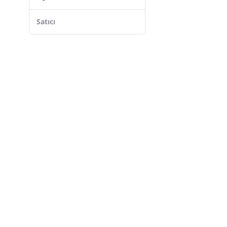
Lactona
Glimo
Satıcı
Toptanbulurum
The Humble Co.
SPLAT
Bebtaş
Gum
CEYLAN ADAM
Hedivio