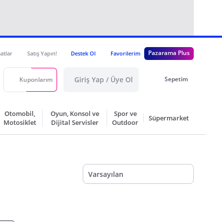
Pazarama Plus
satlar
Satış Yapın!
Destek Ol
Favorilerim
Giriş Yap / Üye Ol
Sepetim
Kuponlarım
Otomobil,
Oyun, Konsol ve
Spor ve
Süpermarket
Motosiklet
Dijital Servisler
Outdoor
Varsayılan