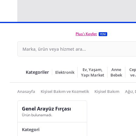
Plus'ı Keşfet
YENİ
Ev, Yaşam,
Anne
Cep
Kategoriler
Elektronik
Yapı Market
Bebek
ve
Anasayfa
Kişisel Bakım ve Kozmetik
Kişisel Bakım
Ağız,
Genel Arayüz Fırçası
Ürün bulunamadı.
Kategori