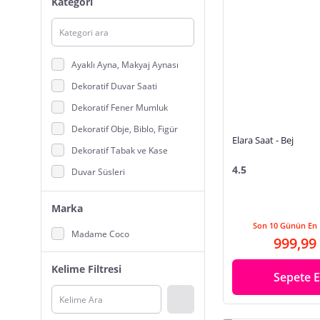
Kategori
Ayaklı Ayna, Makyaj Aynası
Dekoratif Duvar Saati
Dekoratif Fener Mumluk
Dekoratif Obje, Biblo, Figür
Elara Saat - Bej
Dekoratif Tabak ve Kase
4.5
Duvar Süsleri
Fotoğraf Çerçevesi
Marka
Mum
Son 10 Günün En 
Madame Coco
Şamdan, Mumluk
999,99
Tütsülük ve Buhurdanlık
Kelime Filtresi
Sepete E
Vazo, Saksı
Yapay Çiçek, Meyve