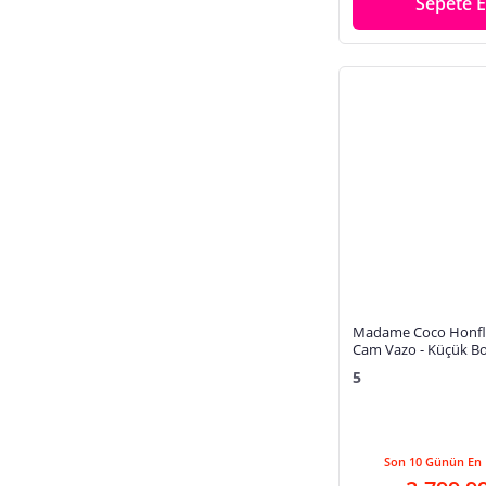
Sepete E
Madame Coco Honfle
Cam Vazo - Küçük B
5
Son 10 Günün En 