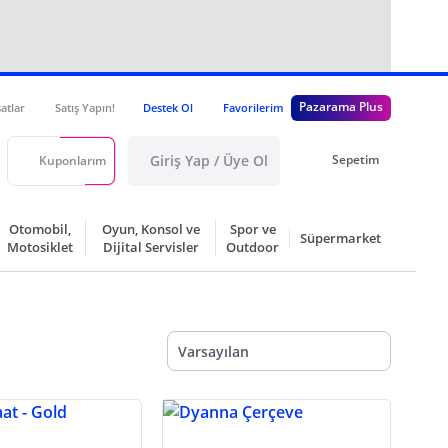
Pazarama Plus
satlar
Satış Yapın!
Destek Ol
Favorilerim
Giriş Yap / Üye Ol
Sepetim
Kuponlarım
Otomobil,
Oyun, Konsol ve
Spor ve
Süpermarket
Motosiklet
Dijital Servisler
Outdoor
Varsayılan