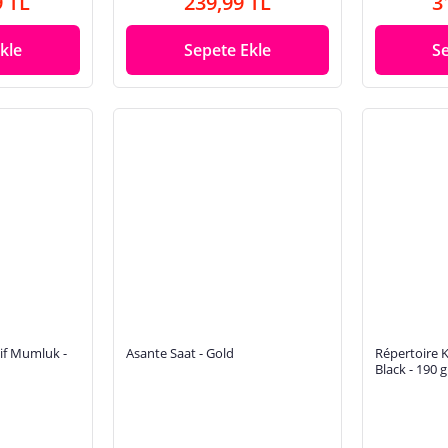
9 TL
239,99 TL
3
kle
Sepete Ekle
S
if Mumluk -
Asante Saat - Gold
Répertoire
Black - 190 g