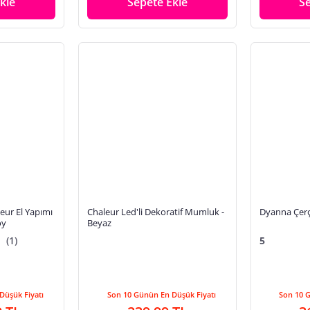
kle
Sepete Ekle
S
ur El Yapımı
Chaleur Led'li Dekoratif Mumluk -
Dyanna Çer
oy
Beyaz
(1)
5
Düşük Fiyatı
Son 10 Günün En Düşük Fiyatı
Son 10 