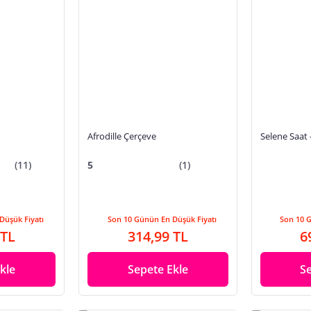
Afrodille Çerçeve
Selene Saat 
(11)
5
(1)
Düşük Fiyatı
Son 10 Günün En Düşük Fiyatı
Son 10 
 TL
314,99 TL
6
kle
Sepete Ekle
S