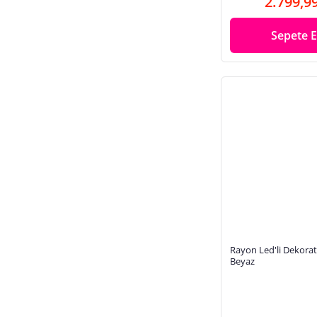
2.799,9
Sepete E
Rayon Led'li Dekorat
Beyaz