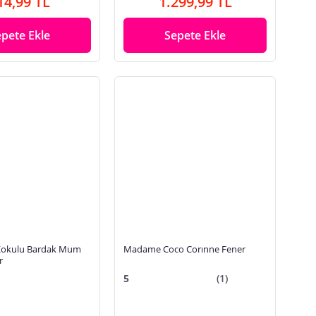
14,99 TL
1.299,99 TL
epete Ekle
Sepete Ekle
 Kokulu Bardak Mum
Madame Coco Corınne Fener
r
5
(1)