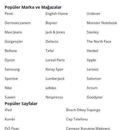
Popüler Marka ve Mağazalar
Penti
English Home
Unilever
Dermoeczanem
Boyner
Monster Notebook
Mavi Jeans
Jack & Jones
Stanley
Gürgençler
Defacto
The North Face
Bellona
Tefal
Henkel
Dyson
Loreal Paris
Apple
Samsung
Koray Spor
Lenovo
Sportive
Lumberjack
Salomon
Nike
adidas
Arzum
Suwen
Nespresso
Goodyear
Popüler Sayfalar
iPad
Bosch Dikey Süpürge
Kombi
Cep Telefonu
Ps5 Fiyat
Çamaşır Kurutma Makinesi