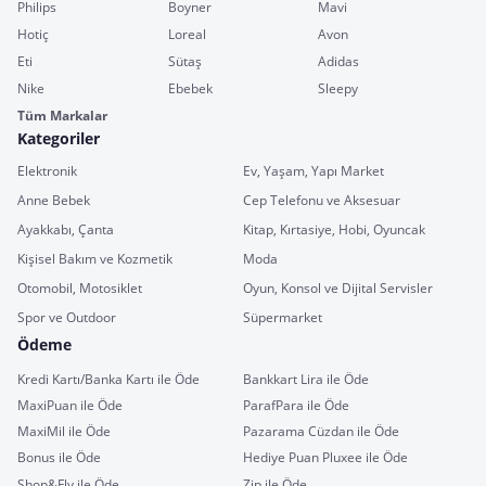
Philips
Boyner
Mavi
Hotiç
Loreal
Avon
Eti
Sütaş
Adidas
Nike
Ebebek
Sleepy
Tüm Markalar
Kategoriler
Elektronik
Ev, Yaşam, Yapı Market
Anne Bebek
Cep Telefonu ve Aksesuar
Ayakkabı, Çanta
Kitap, Kırtasiye, Hobi, Oyuncak
Kişisel Bakım ve Kozmetik
Moda
Otomobil, Motosiklet
Oyun, Konsol ve Dijital Servisler
Spor ve Outdoor
Süpermarket
Ödeme
Kredi Kartı/Banka Kartı ile Öde
Bankkart Lira ile Öde
MaxiPuan ile Öde
ParafPara ile Öde
MaxiMil ile Öde
Pazarama Cüzdan ile Öde
Bonus ile Öde
Hediye Puan Pluxee ile Öde
Shop&Fly ile Öde
Zip ile Öde