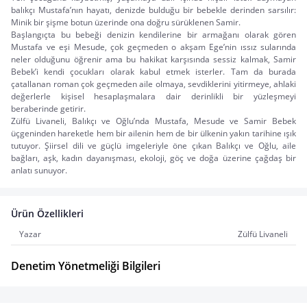
balıkçı Mustafa’nın hayatı, denizde bulduğu bir bebekle derinden sarsılır: 
Minik bir şişme botun üzerinde ona doğru sürüklenen Samir.
Başlangıçta bu bebeği denizin kendilerine bir armağanı olarak gören 
Mustafa ve eşi Mesude, çok geçmeden o akşam Ege’nin ıssız sularında 
neler olduğunu öğrenir ama bu hakikat karşısında sessiz kalmak, Samir 
Bebek’i kendi çocukları olarak kabul etmek isterler. Tam da burada 
çatallanan roman çok geçmeden aile olmaya, sevdiklerini yitirmeye, ahlaki 
değerlerle kişisel hesaplaşmalara dair derinlikli bir yüzleşmeyi 
beraberinde getirir.
Zülfü Livaneli, Balıkçı ve Oğlu’nda Mustafa, Mesude ve Samir Bebek 
üçgeninden hareketle hem bir ailenin hem de bir ülkenin yakın tarihine ışık 
tutuyor. Şiirsel dili ve güçlü imgeleriyle öne çıkan Balıkçı ve Oğlu, aile 
bağları, aşk, kadın dayanışması, ekoloji, göç ve doğa üzerine çağdaş bir 
anlatı sunuyor.
Ürün Özellikleri
Yazar
Zülfü Livaneli
Denetim Yönetmeliği Bilgileri