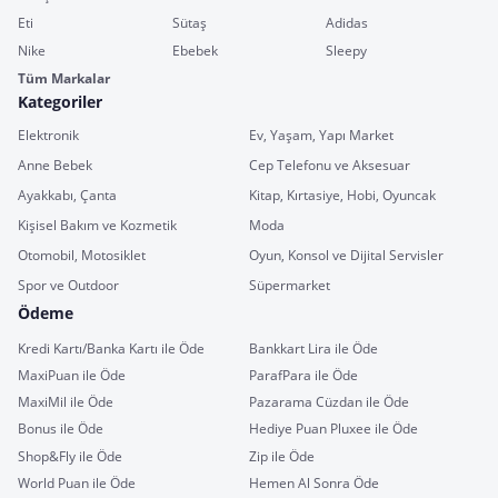
Eti
Sütaş
Adidas
Nike
Ebebek
Sleepy
Tüm Markalar
Kategoriler
Elektronik
Ev, Yaşam, Yapı Market
Anne Bebek
Cep Telefonu ve Aksesuar
Ayakkabı, Çanta
Kitap, Kırtasiye, Hobi, Oyuncak
Kişisel Bakım ve Kozmetik
Moda
Otomobil, Motosiklet
Oyun, Konsol ve Dijital Servisler
Spor ve Outdoor
Süpermarket
Ödeme
Kredi Kartı/Banka Kartı ile Öde
Bankkart Lira ile Öde
MaxiPuan ile Öde
ParafPara ile Öde
MaxiMil ile Öde
Pazarama Cüzdan ile Öde
Bonus ile Öde
Hediye Puan Pluxee ile Öde
Shop&Fly ile Öde
Zip ile Öde
World Puan ile Öde
Hemen Al Sonra Öde