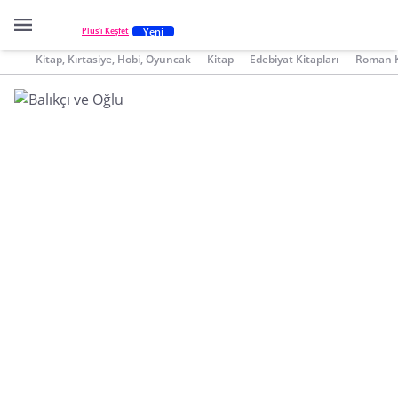
Yeni
Plus'ı Keşfet
Kitap, Kırtasiye, Hobi, Oyuncak
Kitap
Edebiyat Kitapları
Roman K