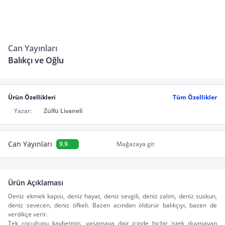
Can Yayınları
Balıkçı ve Oğlu
Ürün Özellikleri
Tüm Özellikler
Yazar:
Zülfü Livaneli
Can Yayınları
9.9
Mağazaya git
Ürün Açıklaması
Deniz ekmek kapısı, deniz hayat, deniz sevgili, deniz zalim, deniz suskun, 
deniz sevecen, deniz öfkeli. Bazen acından öldürür balıkçıyı, bazen de 
verdikçe verir.
Tek çocuğunu kaybetmiş, yaşamaya dair içinde hiçbir istek duymayan 