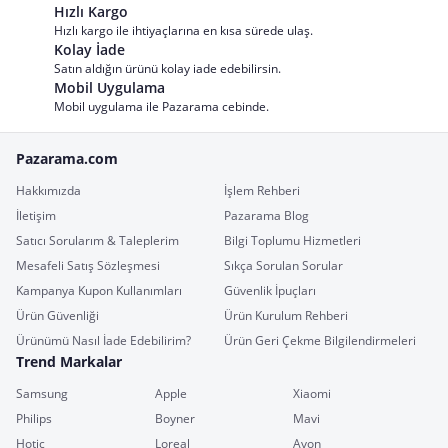
Hızlı Kargo
Hızlı kargo ile ihtiyaçlarına en kısa sürede ulaş.
Kolay İade
Satın aldığın ürünü kolay iade edebilirsin.
Mobil Uygulama
Mobil uygulama ile Pazarama cebinde.
Pazarama.com
Hakkımızda
İşlem Rehberi
İletişim
Pazarama Blog
Satıcı Sorularım & Taleplerim
Bilgi Toplumu Hizmetleri
Mesafeli Satış Sözleşmesi
Sıkça Sorulan Sorular
Kampanya Kupon Kullanımları
Güvenlik İpuçları
Ürün Güvenliği
Ürün Kurulum Rehberi
Ürünümü Nasıl İade Edebilirim?
Ürün Geri Çekme Bilgilendirmeleri
Trend Markalar
Samsung
Apple
Xiaomi
Philips
Boyner
Mavi
Hotiç
Loreal
Avon