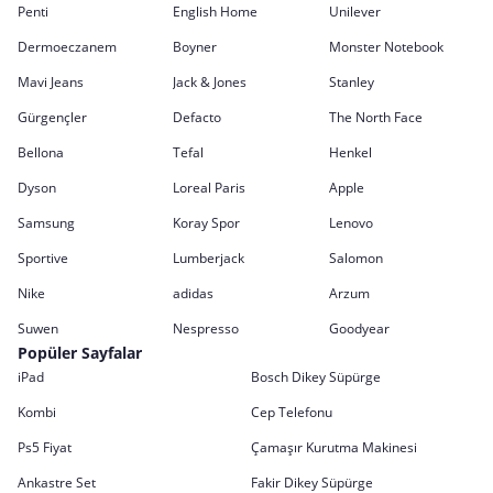
Penti
English Home
Unilever
Dermoeczanem
Boyner
Monster Notebook
Mavi Jeans
Jack & Jones
Stanley
Gürgençler
Defacto
The North Face
Bellona
Tefal
Henkel
Dyson
Loreal Paris
Apple
Samsung
Koray Spor
Lenovo
Sportive
Lumberjack
Salomon
Nike
adidas
Arzum
Suwen
Nespresso
Goodyear
Popüler Sayfalar
iPad
Bosch Dikey Süpürge
Kombi
Cep Telefonu
Ps5 Fiyat
Çamaşır Kurutma Makinesi
Ankastre Set
Fakir Dikey Süpürge