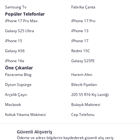
Samsung Tv
Fabrika Çanta
Popüler Telefonlar
iPhone 17 Pro Max
iPhone 17 Pro
Galaxy S25 Ultra
iPhone 13
iPhone 15
iPhone 17
Galaxy A56
Redmi 15C
iPhone 16e
Galaxy S25FE
Öne Çıkanlar
Pazarama Blog
Harem Altın
Dyson Süpürge
Bilezik Fiyatları
Arçelik Çaycı
205 55 R16 Kış Lastiği
Macbook
Bulaşık Makinesi
Koltuk Yıkama Makinesi
Cep Telefonu
Güvenli Alışveriş
Ödeme ve adres bilgilerini kaydederek güvenli alış veriş.