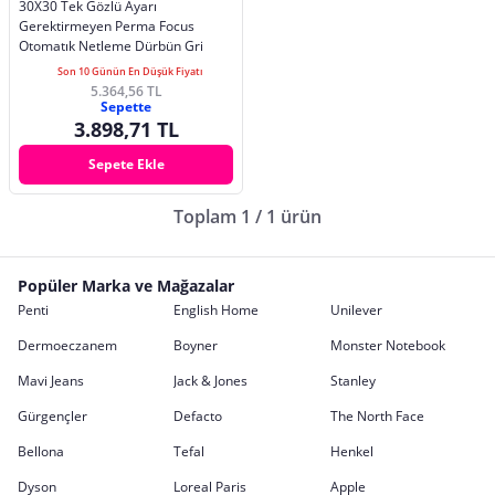
30X30 Tek Gözlü Ayarı
Gerektirmeyen Perma Focus
Otomatık Netleme Dürbün Gri
Son 10 Günün En Düşük Fiyatı
5.364,56 TL
Sepette
3.898,71 TL
Sepete Ekle
Toplam 1 / 1 ürün
Popüler Marka ve Mağazalar
Penti
English Home
Unilever
Dermoeczanem
Boyner
Monster Notebook
Mavi Jeans
Jack & Jones
Stanley
Gürgençler
Defacto
The North Face
Bellona
Tefal
Henkel
Dyson
Loreal Paris
Apple