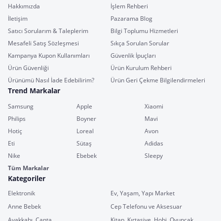
Hakkımızda
İşlem Rehberi
İletişim
Pazarama Blog
Satıcı Sorularım & Taleplerim
Bilgi Toplumu Hizmetleri
Mesafeli Satış Sözleşmesi
Sıkça Sorulan Sorular
Kampanya Kupon Kullanımları
Güvenlik İpuçları
Ürün Güvenliği
Ürün Kurulum Rehberi
Ürünümü Nasıl İade Edebilirim?
Ürün Geri Çekme Bilgilendirmeleri
Trend Markalar
Samsung
Apple
Xiaomi
Philips
Boyner
Mavi
Hotiç
Loreal
Avon
Eti
Sütaş
Adidas
Nike
Ebebek
Sleepy
Tüm Markalar
Kategoriler
Elektronik
Ev, Yaşam, Yapı Market
Anne Bebek
Cep Telefonu ve Aksesuar
Ayakkabı, Çanta
Kitap, Kırtasiye, Hobi, Oyuncak