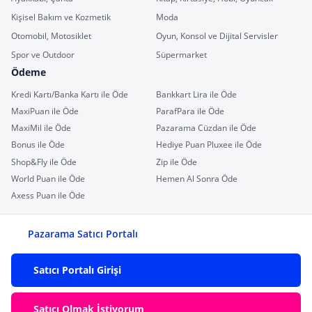
Kişisel Bakım ve Kozmetik
Moda
Otomobil, Motosiklet
Oyun, Konsol ve Dijital Servisler
Spor ve Outdoor
Süpermarket
Ödeme
Kredi Kartı/Banka Kartı ile Öde
Bankkart Lira ile Öde
MaxiPuan ile Öde
ParafPara ile Öde
MaxiMil ile Öde
Pazarama Cüzdan ile Öde
Bonus ile Öde
Hediye Puan Pluxee ile Öde
Shop&Fly ile Öde
Zip ile Öde
World Puan ile Öde
Hemen Al Sonra Öde
Axess Puan ile Öde
Pazarama Satıcı Portalı
Satıcı Portalı Girişi
Satıcı Olmak İstiyorum