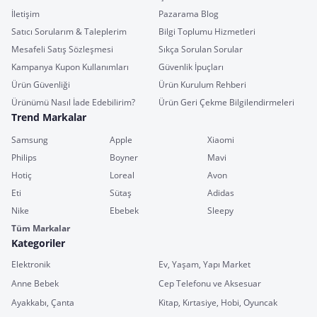
İletişim
Pazarama Blog
Satıcı Sorularım & Taleplerim
Bilgi Toplumu Hizmetleri
Mesafeli Satış Sözleşmesi
Sıkça Sorulan Sorular
Kampanya Kupon Kullanımları
Güvenlik İpuçları
Ürün Güvenliği
Ürün Kurulum Rehberi
Ürünümü Nasıl İade Edebilirim?
Ürün Geri Çekme Bilgilendirmeleri
Trend Markalar
Samsung
Apple
Xiaomi
Philips
Boyner
Mavi
Hotiç
Loreal
Avon
Eti
Sütaş
Adidas
Nike
Ebebek
Sleepy
Tüm Markalar
Kategoriler
Elektronik
Ev, Yaşam, Yapı Market
Anne Bebek
Cep Telefonu ve Aksesuar
Ayakkabı, Çanta
Kitap, Kırtasiye, Hobi, Oyuncak