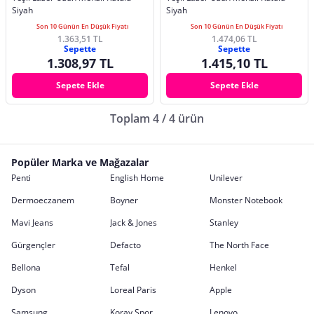
Siyah
Siyah
Son 10 Günün En Düşük Fiyatı
Son 10 Günün En Düşük Fiyatı
1.363,51 TL
1.474,06 TL
Sepette
Sepette
1.308,97 TL
1.415,10 TL
Sepete Ekle
Sepete Ekle
Toplam 4 / 4 ürün
Popüler Marka ve Mağazalar
Penti
English Home
Unilever
Dermoeczanem
Boyner
Monster Notebook
Mavi Jeans
Jack & Jones
Stanley
Gürgençler
Defacto
The North Face
Bellona
Tefal
Henkel
Dyson
Loreal Paris
Apple
Samsung
Koray Spor
Lenovo