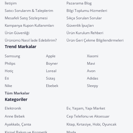
İletişim
Pazarama Blog
Satıcı Sorularım & Taleplerim
Bilgi Toplumu Hizmetleri
Mesafeli Satış Sözleşmesi
Sıkça Sorulan Sorular
Kampanya Kupon Kullanımları
Güvenlik İpuçları
Ürün Güvenliği
Ürün Kurulum Rehberi
Ürünümü Nasıl İade Edebilirim?
Ürün Geri Çekme Bilgilendirmeleri
Trend Markalar
Samsung
Apple
Xiaomi
Philips
Boyner
Mavi
Hotiç
Loreal
Avon
Eti
Sütaş
Adidas
Nike
Ebebek
Sleepy
Tüm Markalar
Kategoriler
Elektronik
Ev, Yaşam, Yapı Market
Anne Bebek
Cep Telefonu ve Aksesuar
Ayakkabı, Çanta
Kitap, Kırtasiye, Hobi, Oyuncak
Kişisel Bakım ve Kozmetik
Moda