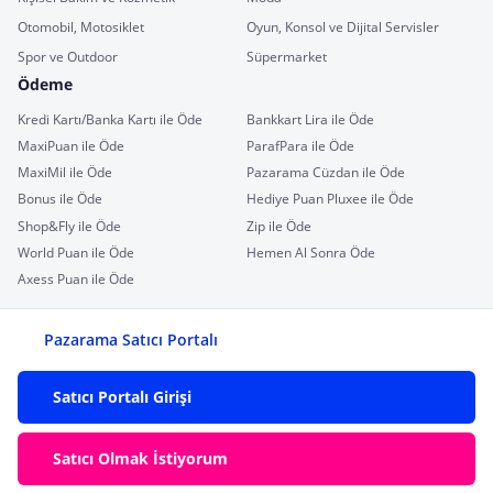
Otomobil, Motosiklet
Oyun, Konsol ve Dijital Servisler
Spor ve Outdoor
Süpermarket
Ödeme
Kredi Kartı/Banka Kartı ile Öde
Bankkart Lira ile Öde
MaxiPuan ile Öde
ParafPara ile Öde
MaxiMil ile Öde
Pazarama Cüzdan ile Öde
Bonus ile Öde
Hediye Puan Pluxee ile Öde
Shop&Fly ile Öde
Zip ile Öde
World Puan ile Öde
Hemen Al Sonra Öde
Axess Puan ile Öde
Pazarama Satıcı Portalı
Satıcı Portalı Girişi
Satıcı Olmak İstiyorum