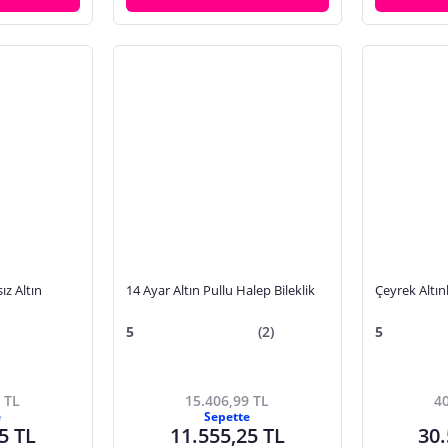
ız Altın
14 Ayar Altın Pullu Halep Bileklik
Çeyrek Altınl
5
(2)
5
 TL
15.406,99 TL
40
e
Sepette
5 TL
11.555,25 TL
30.