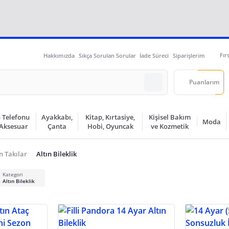
Fır
Hakkımızda
Sıkça Sorulan Sorular
İade Süreci
Siparişlerim
Puanlarım
 Telefonu
Ayakkabı,
Kitap, Kırtasiye,
Kişisel Bakım
Moda
 Aksesuar
Çanta
Hobi, Oyuncak
ve Kozmetik
n Takılar
Altın Bileklik
Kategori
Altın Bileklik