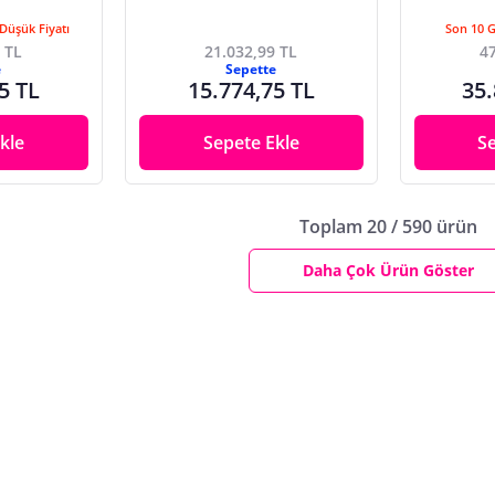
Düşük Fiyatı
Son 10 
 TL
21.032,99 TL
47
e
Sepette
5 TL
15.774,75 TL
35.
kle
Sepete Ekle
S
Toplam 20 / 590 ürün
Daha Çok Ürün Göster