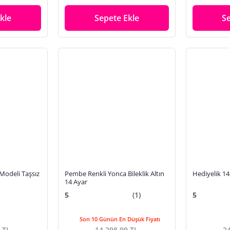
kle
Sepete Ekle
S
 Modeli Taşsız
Pembe Renkli Yonca Bileklik Altın
Hediyelik 14 
14 Ayar
5
(1)
5
Son 10 Günün En Düşük Fiyatı
 TL
14.298,99 TL
24