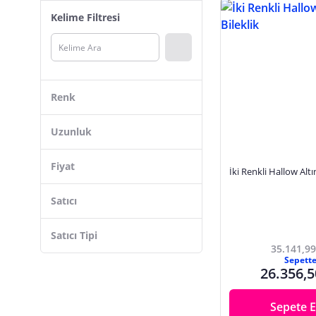
Çiğdem Gürel Kuyumculuk
Kelime Filtresi
Hakan Güler Kuyumculuk
Latif Kuyumculuk
Sembol Gold
Arpaş
Renk
DIAMINE PIRLANTA
Fiyonk Kuyumculuk
Uzunluk
Sanal Kuyumculuk
Fiyat
İki Renkli Hallow Altın
Harem Altın
GÜZİDE KUYUMCU
Satıcı
Yamaner Kuyumculuk
Satıcı Tipi
Sümer Telkari
35.141,99
Altınbaş
Sepett
26.356,5
Cherry By Özkonak
Sepete E