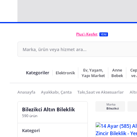
Plus'ı Keşfet
YENİ
Ev, Yaşam,
Anne
Cep
Kategoriler
Elektronik
Yapı Market
Bebek
ve
Anasayfa
Ayakkabı, Çanta
Takı,Saat ve Aksesuarlar
Altı
Marka
Bilezikci Altın Bileklik
Bilezikci
590 ürün
Kategori