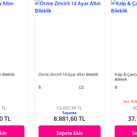
 Bileklik
Örme Zincirli 14 Ayar Altın Bileklik
Kalp & Çant
Bileklik
5
(2)
5
Son 10 
 TL
12.687,99 TL
50
e
Sepette
0 TL
8.881,60 TL
37.
kle
Sepete Ekle
S