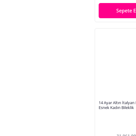
Sepete E
14 Ayar Altın İtalyan
Esnek Kadın Bileklik
31.961,99