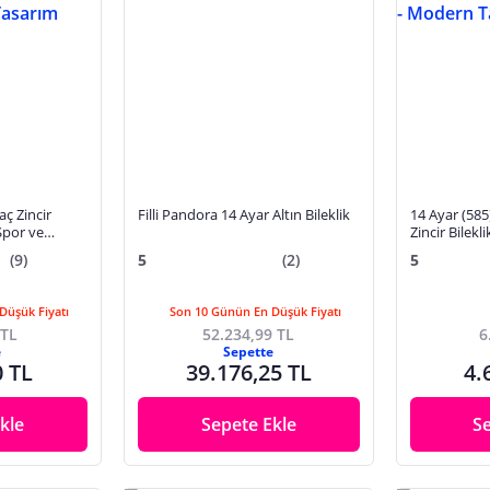
aç Zincir
Filli Pandora 14 Ayar Altın Bileklik
14 Ayar (585
 Spor ve
Zincir Bilek
Şık Model
(9)
5
(2)
5
Düşük Fiyatı
Son 10 Günün En Düşük Fiyatı
 TL
52.234,99 TL
6
e
Sepette
0 TL
39.176,25 TL
4.
kle
Sepete Ekle
S