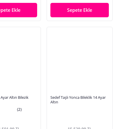
epete Ekle
Sepete Ekle
Ayar Altın Bilezik
Sedef Taşlı Yonca Bileklik 14 Ayar
Altın
(2)
.501,99 TL
15.529,99 TL