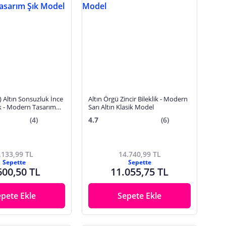
) Altın Sonsuzluk İnce
Altın Örgü Zincir Bileklik - Modern
lik - Modern Tasarım
Sarı Altın Klasik Model
(4)
4.7
(6)
.133,99 TL
14.740,99 TL
Sepette
Sepette
600,50 TL
11.055,75 TL
epete Ekle
Sepete Ekle