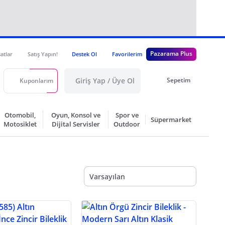
Pazarama Plus
satlar
Satış Yapın!
Destek Ol
Favorilerim
Giriş Yap / Üye Ol
Sepetim
Kuponlarım
Otomobil,
Oyun, Konsol ve
Spor ve
Süpermarket
Motosiklet
Dijital Servisler
Outdoor
Varsayılan