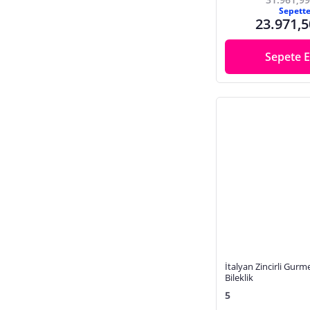
Sepett
23.971,5
Sepete E
İtalyan Zincirli Gurm
Bileklik
5