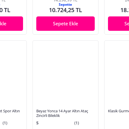
e
Sepette
0 TL
10.724,25 TL
18.
kle
Sepete Ekle
S
et Spor Altın
Beyaz Yonca 14 Ayar Altın Ataç
Klasik Gurmet
Zincirli Bileklik
(1)
5
(1)