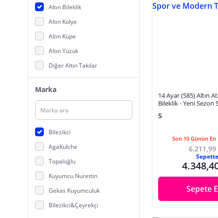
Altın Bileklik
Altın Kolye
Altın Küpe
Altın Yüzük
Diğer Altın Takılar
Marka
14 Ayar (585) Altın At
Bileklik - Yeni Sezon
Modern Tasarım
5
Bilezikci
Son 10 Günün En 
AgaKulche
6.211,99
Sepett
Topaloğlu
4.348,4
Kuyumcu Nurettin
Sepete E
Gekas Kuyumculuk
Bilezikci&Çeyrekçi