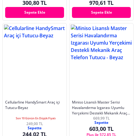
300,80 TL
970,61 TL
Sepete Ekle
Sepete Ekle
Cellularline HandySmart Araç içi
Miniso Lisanslı Master Serisi
Tutucu-Beyaz
Havalandırma Izgarası Uyumlu
Yerçekimi Destekli Mekanik Araç
669,99 TL
Telefon Tutucu - Beyaz
Son 10 Günün En Düşük Fiyatı
Sepette
249,00 TL
603,00 TL
Sepette
244,02 TL
Plus ile 572,85 TL