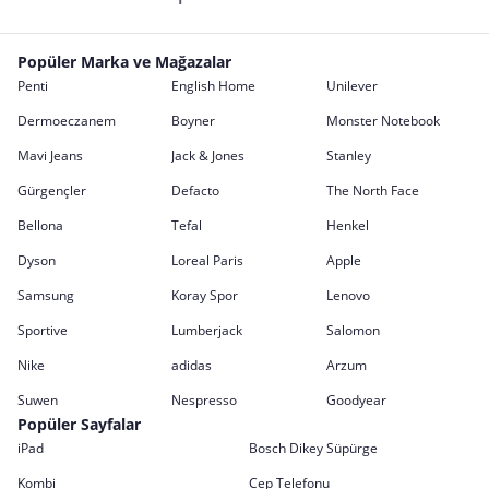
Popüler Marka ve Mağazalar
Penti
English Home
Unilever
Dermoeczanem
Boyner
Monster Notebook
Mavi Jeans
Jack & Jones
Stanley
Gürgençler
Defacto
The North Face
Bellona
Tefal
Henkel
Dyson
Loreal Paris
Apple
Samsung
Koray Spor
Lenovo
Sportive
Lumberjack
Salomon
Nike
adidas
Arzum
Suwen
Nespresso
Goodyear
Popüler Sayfalar
iPad
Bosch Dikey Süpürge
Kombi
Cep Telefonu