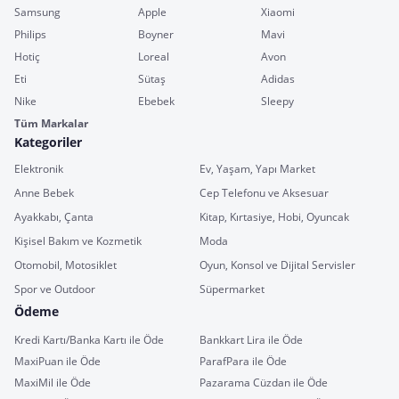
Samsung
Apple
Xiaomi
Philips
Boyner
Mavi
Hotiç
Loreal
Avon
Eti
Sütaş
Adidas
Nike
Ebebek
Sleepy
Tüm Markalar
Kategoriler
Elektronik
Ev, Yaşam, Yapı Market
Anne Bebek
Cep Telefonu ve Aksesuar
Ayakkabı, Çanta
Kitap, Kırtasiye, Hobi, Oyuncak
Kişisel Bakım ve Kozmetik
Moda
Otomobil, Motosiklet
Oyun, Konsol ve Dijital Servisler
Spor ve Outdoor
Süpermarket
Ödeme
Kredi Kartı/Banka Kartı ile Öde
Bankkart Lira ile Öde
MaxiPuan ile Öde
ParafPara ile Öde
MaxiMil ile Öde
Pazarama Cüzdan ile Öde