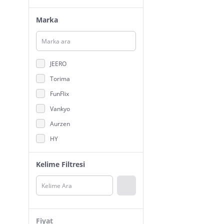
Marka
JEERO
Torima
FunFlix
Vankyo
Aurzen
HY
idragon
Kelime Filtresi
Wanbo
XGIMI
Acer
Yaber
Fiyat