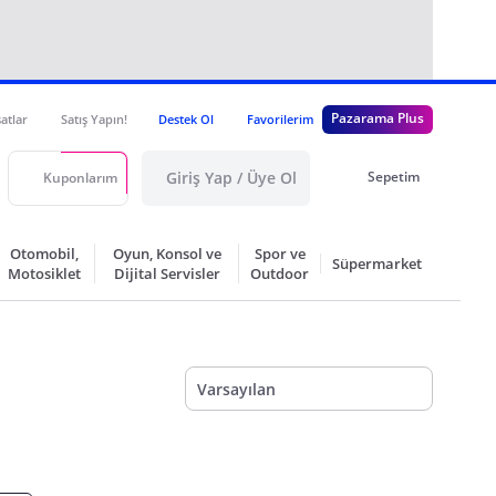
Pazarama Plus
satlar
Satış Yapın!
Destek Ol
Favorilerim
Giriş Yap / Üye Ol
Sepetim
Kuponlarım
Otomobil,
Oyun, Konsol ve
Spor ve
Süpermarket
Motosiklet
Dijital Servisler
Outdoor
Varsayılan