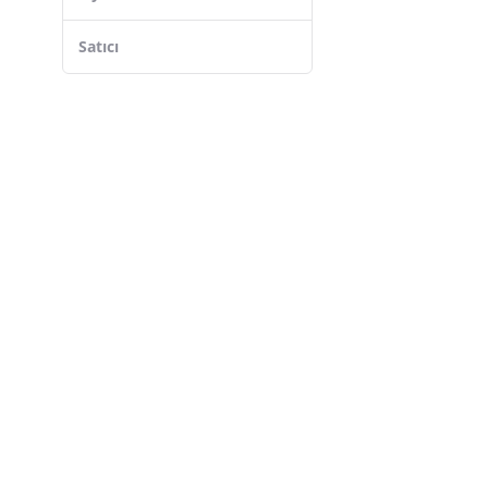
Thomson
Byintek
Satıcı
Epson
Optoma
Gaman
BenQ
Bagajon
Viewsonic
Asus