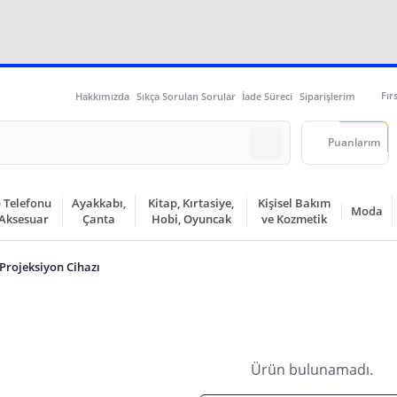
Fır
Hakkımızda
Sıkça Sorulan Sorular
İade Süreci
Siparişlerim
Puanlarım
 Telefonu
Ayakkabı,
Kitap, Kırtasiye,
Kişisel Bakım
Moda
 Aksesuar
Çanta
Hobi, Oyuncak
ve Kozmetik
Projeksiyon Cihazı
Ürün bulunamadı.