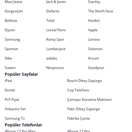
Mavi Jeans
Jack & Jones
Stanley
Gürgençler
Defacto
The North Face
Bellona
Tefal
Henkel
Dyson
Loreal Paris
Apple
Samsung
Koray Spor
Lenovo
Sportive
Lumberjack
Salomon
Nike
adidas
Arzum
Suwen
Nespresso
Goodyear
Popüler Sayfalar
iPad
Bosch Dikey Süpürge
Kombi
Cep Telefonu
Ps5 Fiyat
Çamaşır Kurutma Makinesi
Ankastre Set
Fakir Dikey Süpürge
Samsung Tv
Fabrika Çanta
Popüler Telefonlar
iPhone 17 Pro Max
iPhone 17 Pro