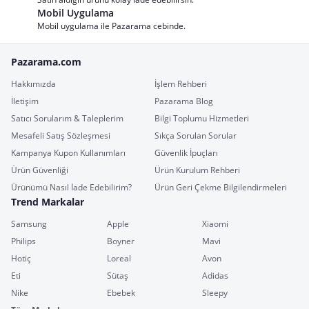
Mobil Uygulama
Mobil uygulama ile Pazarama cebinde.
Pazarama.com
Hakkımızda
İşlem Rehberi
İletişim
Pazarama Blog
Satıcı Sorularım & Taleplerim
Bilgi Toplumu Hizmetleri
Mesafeli Satış Sözleşmesi
Sıkça Sorulan Sorular
Kampanya Kupon Kullanımları
Güvenlik İpuçları
Ürün Güvenliği
Ürün Kurulum Rehberi
Ürünümü Nasıl İade Edebilirim?
Ürün Geri Çekme Bilgilendirmeleri
Trend Markalar
Samsung
Apple
Xiaomi
Philips
Boyner
Mavi
Hotiç
Loreal
Avon
Eti
Sütaş
Adidas
Nike
Ebebek
Sleepy