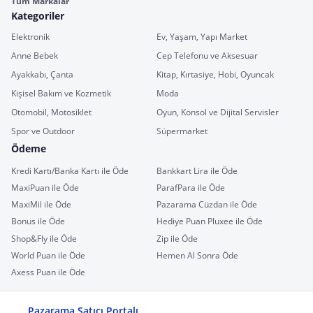
Tüm Markalar
Kategoriler
Elektronik
Ev, Yaşam, Yapı Market
Anne Bebek
Cep Telefonu ve Aksesuar
Ayakkabı, Çanta
Kitap, Kırtasiye, Hobi, Oyuncak
Kişisel Bakım ve Kozmetik
Moda
Otomobil, Motosiklet
Oyun, Konsol ve Dijital Servisler
Spor ve Outdoor
Süpermarket
Ödeme
Kredi Kartı/Banka Kartı ile Öde
Bankkart Lira ile Öde
MaxiPuan ile Öde
ParafPara ile Öde
MaxiMil ile Öde
Pazarama Cüzdan ile Öde
Bonus ile Öde
Hediye Puan Pluxee ile Öde
Shop&Fly ile Öde
Zip ile Öde
World Puan ile Öde
Hemen Al Sonra Öde
Axess Puan ile Öde
Pazarama Satıcı Portalı