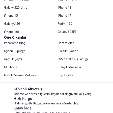
Galaxy S25 Ultra
iPhone 13
iPhone 15
iPhone 17
Galaxy A56
Redmi 15C
iPhone 16e
Galaxy S25FE
Öne Çıkanlar
Pazarama Blog
Harem Altın
Dyson Süpürge
Bilezik Fiyatları
Arçelik Çaycı
205 55 R16 Kış Lastiği
Macbook
Bulaşık Makinesi
Koltuk Yıkama Makinesi
Cep Telefonu
Güvenli Alışveriş
Ödeme ve adres bilgilerini kaydederek güvenli alış veriş.
Hızlı Kargo
Hızlı kargo ile ihtiyaçlarına en kısa sürede ulaş.
Kolay İade
Satın aldığın ürünü kolay iade edebilirsin.