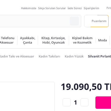
Fır
Hakkımızda
Sıkça Sorulan Sorular
İade Süreci
Siparişlerim
Puanlarım
 Telefonu
Ayakkabı,
Kitap, Kırtasiye,
Kişisel Bakım
Moda
 Aksesuar
Çanta
Hobi, Oyuncak
ve Kozmetik
Kadın Takı ve Aksesuar
Kadın Takıları
Kadın Yüzük
Silvanit Pırla
19.090,50 T