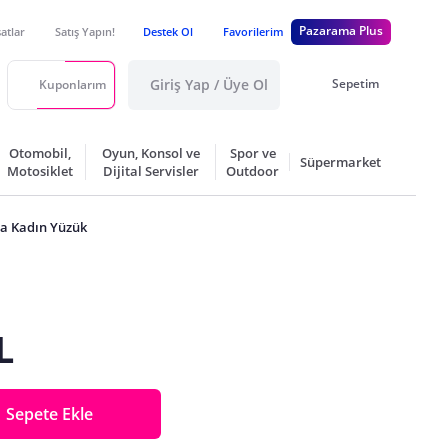
Pazarama Plus
satlar
Satış Yapın!
Destek Ol
Favorilerim
Giriş Yap / Üye Ol
Sepetim
Kuponlarım
Otomobil,
Oyun, Konsol ve
Spor ve
Süpermarket
Motosiklet
Dijital Servisler
Outdoor
nta Kadın Yüzük
L
Sepete Ekle