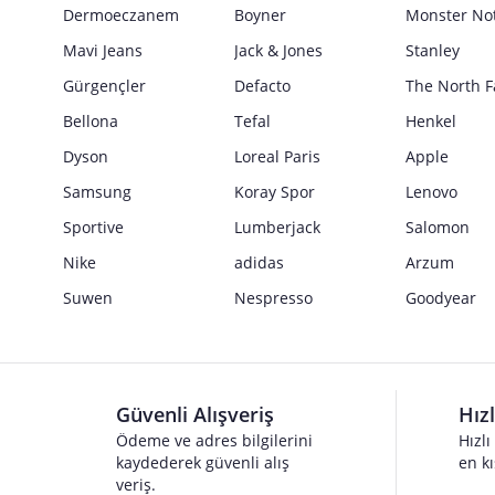
Dermoeczanem
Boyner
Monster No
Mavi Jeans
Jack & Jones
Stanley
Gürgençler
Defacto
The North F
Bellona
Tefal
Henkel
Dyson
Loreal Paris
Apple
Samsung
Koray Spor
Lenovo
Sportive
Lumberjack
Salomon
Nike
adidas
Arzum
Suwen
Nespresso
Goodyear
Güvenli Alışveriş
Hız
Ödeme ve adres bilgilerini
Hızlı
kaydederek güvenli alış
en kı
veriş.