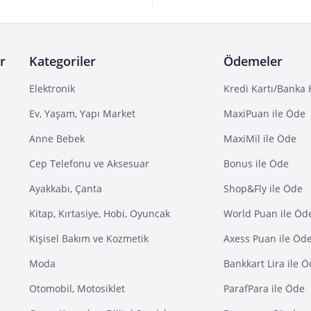
r
Kategoriler
Ödemeler
Elektronik
Kredi Kartı/Banka 
Ev, Yaşam, Yapı Market
MaxiPuan ile Öde
Anne Bebek
MaxiMil ile Öde
Cep Telefonu ve Aksesuar
Bonus ile Öde
Ayakkabı, Çanta
Shop&Fly ile Öde
Kitap, Kırtasiye, Hobi, Oyuncak
World Puan ile Öd
Kişisel Bakım ve Kozmetik
Axess Puan ile Öd
Moda
Bankkart Lira ile 
Otomobil, Motosiklet
ParafPara ile Öde