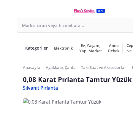
Plus'ı Keşfet
YENİ
Ev, Yaşam,
Anne
Cep
Kategoriler
Elektronik
Yapı Market
Bebek
ve
Anasayfa
Ayakkabı, Çanta
Takı,Saat ve Aksesuarlar
0,08 Karat Pırlanta Tamtur Yüzük
Silvanit Pırlanta