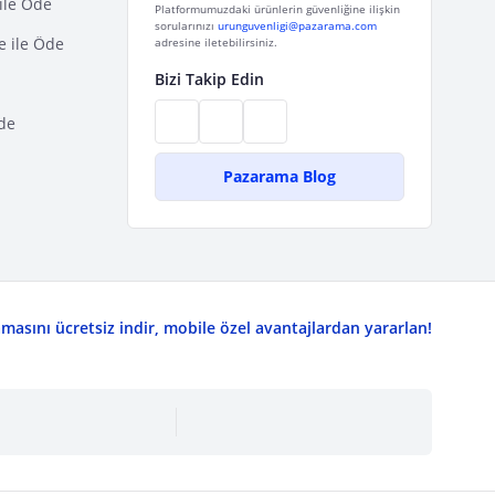
ile Öde
Platformumuzdaki ürünlerin güvenliğine ilişkin
sorularınızı
urunguvenligi@pazarama.com
e ile Öde
adresine iletebilirsiniz.
Bizi Takip Edin
de
Pazarama Blog
asını ücretsiz indir, mobile özel avantajlardan yararlan!