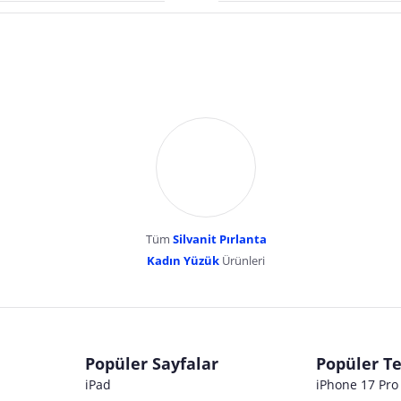
Tüm
Silvanit Pırlanta
esentepe mahallesi erk
Kadın Yüzük
Ürünleri
dır. Pazarama, bu içeriklerden dolayı herhangi bir sorumluluk kabul etmemektedir.
Popüler Sayfalar
Popüler Te
iPad
iPhone 17 Pr