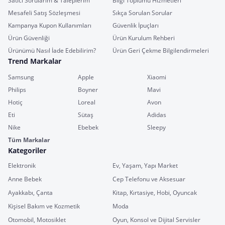
Satıcı Sorularım & Taleplerim
Bilgi Toplumu Hizmetleri
Mesafeli Satış Sözleşmesi
Sıkça Sorulan Sorular
Kampanya Kupon Kullanımları
Güvenlik İpuçları
Ürün Güvenliği
Ürün Kurulum Rehberi
Ürünümü Nasıl İade Edebilirim?
Ürün Geri Çekme Bilgilendirmeleri
Trend Markalar
Samsung
Apple
Xiaomi
Philips
Boyner
Mavi
Hotiç
Loreal
Avon
Eti
Sütaş
Adidas
Nike
Ebebek
Sleepy
Tüm Markalar
Kategoriler
Elektronik
Ev, Yaşam, Yapı Market
Anne Bebek
Cep Telefonu ve Aksesuar
Ayakkabı, Çanta
Kitap, Kırtasiye, Hobi, Oyuncak
Kişisel Bakım ve Kozmetik
Moda
Otomobil, Motosiklet
Oyun, Konsol ve Dijital Servisler