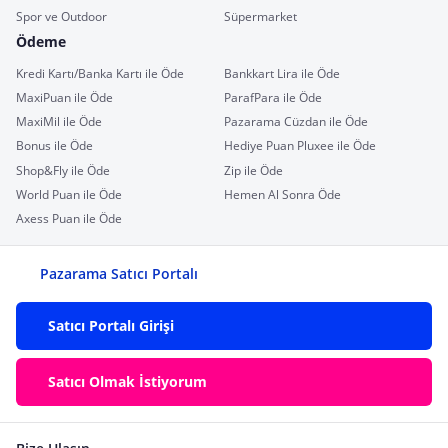
Spor ve Outdoor
Süpermarket
Ödeme
Kredi Kartı/Banka Kartı ile Öde
Bankkart Lira ile Öde
MaxiPuan ile Öde
ParafPara ile Öde
MaxiMil ile Öde
Pazarama Cüzdan ile Öde
Bonus ile Öde
Hediye Puan Pluxee ile Öde
Shop&Fly ile Öde
Zip ile Öde
World Puan ile Öde
Hemen Al Sonra Öde
Axess Puan ile Öde
Pazarama Satıcı Portalı
Satıcı Portalı Girişi
Satıcı Olmak İstiyorum