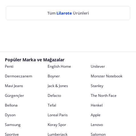
Tüm
Lilarote
Ürünleri
Popüler Marka ve Mağazalar
Penti
English Home
Unilever
Dermoeczanem
Boyner
Monster Notebook
Mavi Jeans
Jack & Jones
Stanley
Gürgençler
Defacto
The North Face
Bellona
Tefal
Henkel
Dyson
Loreal Paris
Apple
Samsung
Koray Spor
Lenovo
Sportive
Lumberjack
Salomon