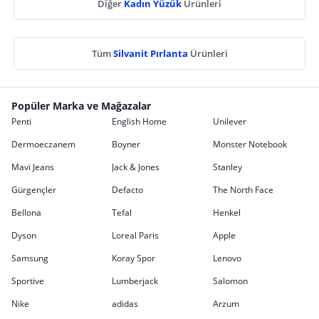
Diğer
Kadın Yüzük
Ürünleri
Tüm
Silvanit Pırlanta
Ürünleri
Popüler Marka ve Mağazalar
Penti
English Home
Unilever
Dermoeczanem
Boyner
Monster Notebook
Mavi Jeans
Jack & Jones
Stanley
Gürgençler
Defacto
The North Face
Bellona
Tefal
Henkel
Dyson
Loreal Paris
Apple
Samsung
Koray Spor
Lenovo
Sportive
Lumberjack
Salomon
Nike
adidas
Arzum