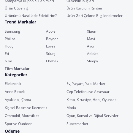
Kampanya Kupon Kullanımları
Güvenlik İpuçları
Ürün Güvenliği
Ürün Kurulum Rehberi
Ürünümü Nasıl İade Edebilirim?
Ürün Geri Çekme Bilgilendirmeleri
Trend Markalar
Samsung
Apple
Xiaomi
Philips
Boyner
Mavi
Hotiç
Loreal
Avon
Eti
Sütaş
Adidas
Nike
Ebebek
Sleepy
Tüm Markalar
Kategoriler
Elektronik
Ev, Yaşam, Yapı Market
Anne Bebek
Cep Telefonu ve Aksesuar
Ayakkabı, Çanta
Kitap, Kırtasiye, Hobi, Oyuncak
Kişisel Bakım ve Kozmetik
Moda
Otomobil, Motosiklet
Oyun, Konsol ve Dijital Servisler
Spor ve Outdoor
Süpermarket
Ödeme